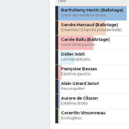
Liste
Barthélemy Martin (Ballotage)
Union de l'extrême droite
Sandra Marsaud (Ballotage)
Ensemble ! (Majorité présidentielle)
Carole Ballu (Ballotage)
Union de la gauche
Didier Jobit
Les Républicains
Françoise Bessas
Extrême gauche
Alain Gérard Janot
Reconquête !
Aurore de Clisson
Extrême droite
Corentin Vinsonneau
Ecologistes