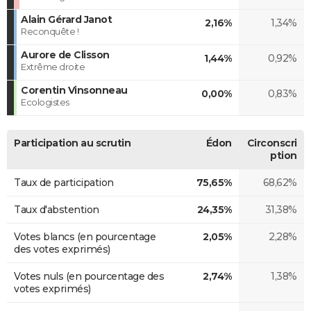
Alain Gérard Janot
2,16%
1,34%
Reconquête !
Aurore de Clisson
1,44%
0,92%
Extrême droite
Corentin Vinsonneau
0,00%
0,83%
Ecologistes
Participation au scrutin
Édon
Circonscri
ption
Taux de participation
75,65%
68,62%
Taux d'abstention
24,35%
31,38%
Votes blancs (en pourcentage
2,05%
2,28%
des votes exprimés)
Votes nuls (en pourcentage des
2,74%
1,38%
votes exprimés)