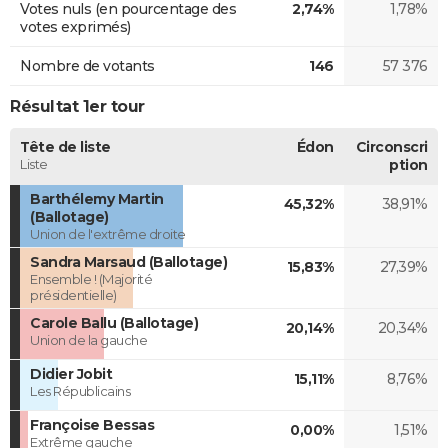
Votes nuls (en pourcentage des
2,74%
1,78%
votes exprimés)
Nombre de votants
146
57 376
Résultat 1er tour
Tête de liste
Édon
Circonscri
Liste
ption
Barthélemy Martin
45,32%
38,91%
(Ballotage)
Union de l'extrême droite
Sandra Marsaud (Ballotage)
15,83%
27,39%
Ensemble ! (Majorité
présidentielle)
Carole Ballu (Ballotage)
20,14%
20,34%
Union de la gauche
Didier Jobit
15,11%
8,76%
Les Républicains
Françoise Bessas
0,00%
1,51%
Extrême gauche