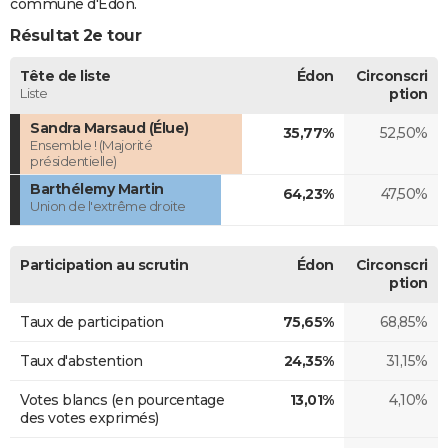
commune d'Édon.
Résultat 2e tour
Tête de liste
Édon
Circonscri
Liste
ption
Sandra Marsaud (Élue)
35,77%
52,50%
Ensemble ! (Majorité
présidentielle)
Barthélemy Martin
64,23%
47,50%
Union de l'extrême droite
Participation au scrutin
Édon
Circonscri
ption
Taux de participation
75,65%
68,85%
Taux d'abstention
24,35%
31,15%
Votes blancs (en pourcentage
13,01%
4,10%
des votes exprimés)