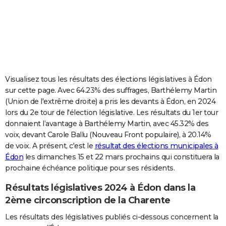
City break
Voyage de noces
Climat
Destinations
Voyage nature
Forum
+
PHOTO
GUIDES D'ACHAT
BONS PLANS
CARTE DE VOEUX
Visualisez tous les résultats des élections législatives à Édon
sur cette page. Avec 64.23% des suffrages, Barthélemy Martin
Carte Bonne année
Carte Pâques
Carte de Noël
Carte Saint-Valentin
Carte d'anniversaire
DICTIONNAIRE
(Union de l'extrême droite) a pris les devants à Édon, en 2024
lors du 2e tour de l'élection législative. Les résultats du 1er tour
Biographies
Expressions
Dictionnaire
Citations
Proverbes
PROGRAMME TV
donnaient l’avantage à Barthélemy Martin, avec 45.32% des
voix, devant Carole Ballu (Nouveau Front populaire), à 20.14%
COPAINS D'AVANT
de voix. A présent, c'est le
résultat des élections municipales à
Se connecter
Collèges
Universités
Service militaire
S'inscrire
Lycées
Primaires
Entreprises
Avis de recherche
AVIS DE DÉCÈS
Édon
les dimanches 15 et 22 mars prochains qui constituera la
prochaine échéance politique pour ses résidents.
FORUM
Résultats législatives 2024 à Édon dans la
Lifestyle
Sport
Television
Cinema
Bricolage
Culture
Auto
Voyage
2ème circonscription de la Charente
Les résultats des législatives publiés ci-dessous concernent la