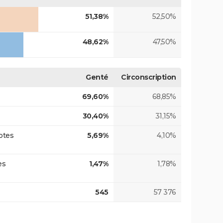
51,38%
52,50%
48,62%
47,50%
Genté
Circonscription
69,60%
68,85%
30,40%
31,15%
otes
5,69%
4,10%
es
1,47%
1,78%
545
57 376