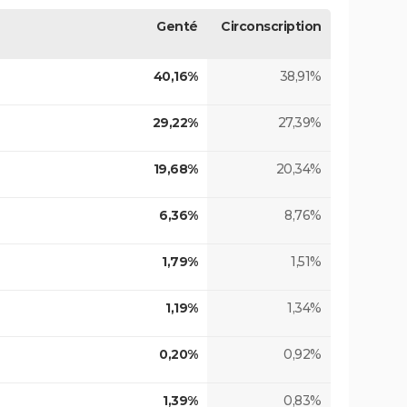
Genté
Circonscription
40,16%
38,91%
29,22%
27,39%
19,68%
20,34%
6,36%
8,76%
1,79%
1,51%
1,19%
1,34%
0,20%
0,92%
1,39%
0,83%