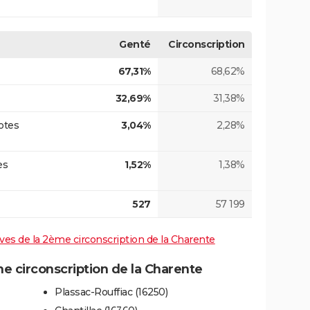
Genté
Circonscription
67,31%
68,62%
32,69%
31,38%
otes
3,04%
2,28%
es
1,52%
1,38%
527
57 199
tives de la 2ème circonscription de la Charente
 circonscription de la Charente
Plassac-Rouffiac (16250)