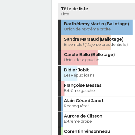
Tête de liste
Liste
Barthélemy Martin (Ballotage)
Union de l'extrême droite
Sandra Marsaud (Ballotage)
Ensemble ! (Majorité présidentielle)
Carole Ballu (Ballotage)
Union de la gauche
Didier Jobit
Les Républicains
Françoise Bessas
Extrême gauche
Alain Gérard Janot
Reconquête !
Aurore de Clisson
Extrême droite
Corentin Vinsonneau