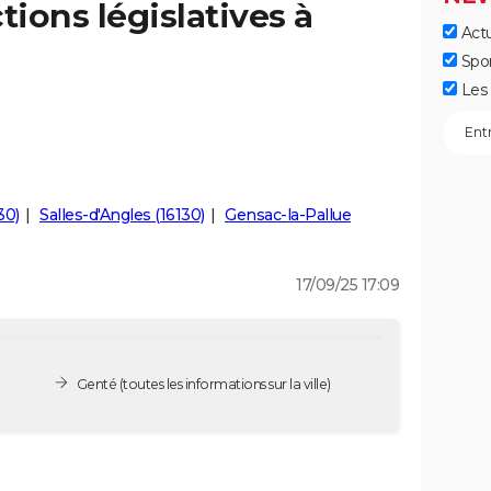
tions législatives à
Actu
Spo
Les 
30)
Salles-d'Angles (16130)
Gensac-la-Pallue
17/09/25 17:09
Genté
(toutes les informations sur la ville)