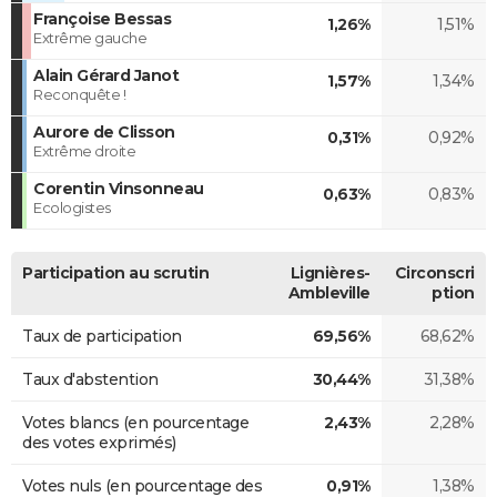
Françoise Bessas
1,26%
1,51%
Extrême gauche
Alain Gérard Janot
1,57%
1,34%
Reconquête !
Aurore de Clisson
0,31%
0,92%
Extrême droite
Corentin Vinsonneau
0,63%
0,83%
Ecologistes
Participation au scrutin
Lignières-
Circonscri
Ambleville
ption
Taux de participation
69,56%
68,62%
Taux d'abstention
30,44%
31,38%
Votes blancs (en pourcentage
2,43%
2,28%
des votes exprimés)
Votes nuls (en pourcentage des
0,91%
1,38%