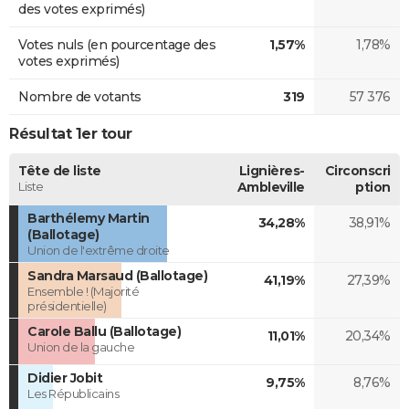
des votes exprimés)
Votes nuls (en pourcentage des
1,57%
1,78%
votes exprimés)
Nombre de votants
319
57 376
Résultat 1er tour
Tête de liste
Lignières-
Circonscri
Liste
Ambleville
ption
Barthélemy Martin
34,28%
38,91%
(Ballotage)
Union de l'extrême droite
Sandra Marsaud (Ballotage)
41,19%
27,39%
Ensemble ! (Majorité
présidentielle)
Carole Ballu (Ballotage)
11,01%
20,34%
Union de la gauche
Didier Jobit
9,75%
8,76%
Les Républicains