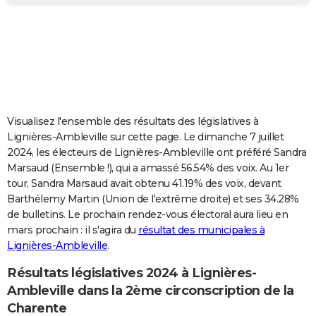
City break
Voyage de noces
Climat
Destinations
Voyage nature
Forum
+
PHOTO
GUIDES D'ACHAT
BONS PLANS
CARTE DE VOEUX
Visualisez l'ensemble des résultats des législatives à
Carte Bonne année
Carte Pâques
Carte de Noël
Carte Saint-Valentin
Carte d'anniversaire
DICTIONNAIRE
Lignières-Ambleville sur cette page. Le dimanche 7 juillet
2024, les électeurs de Lignières-Ambleville ont préféré Sandra
Biographies
Expressions
Dictionnaire
Citations
Proverbes
PROGRAMME TV
Marsaud (Ensemble !), qui a amassé 56.54% des voix. Au 1er
tour, Sandra Marsaud avait obtenu 41.19% des voix, devant
COPAINS D'AVANT
Barthélemy Martin (Union de l'extrême droite) et ses 34.28%
de bulletins. Le prochain rendez-vous électoral aura lieu en
Se connecter
Collèges
Universités
Service militaire
S'inscrire
Lycées
Primaires
Entreprises
Avis de recherche
AVIS DE DÉCÈS
mars prochain : il s'agira du
résultat des municipales à
Lignières-Ambleville
.
FORUM
Lifestyle
Sport
Television
Cinema
Bricolage
Culture
Auto
Voyage
Résultats législatives 2024 à Lignières-
Ambleville dans la 2ème circonscription de la
Charente