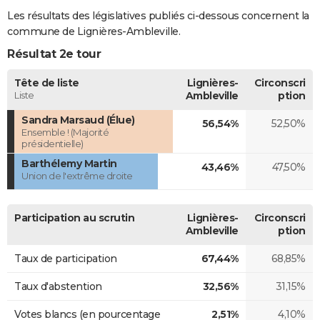
Les résultats des législatives publiés ci-dessous concernent la
commune de Lignières-Ambleville.
Résultat 2e tour
Tête de liste
Lignières-
Circonscri
Liste
Ambleville
ption
Sandra Marsaud (Élue)
56,54%
52,50%
Ensemble ! (Majorité
présidentielle)
Barthélemy Martin
43,46%
47,50%
Union de l'extrême droite
Participation au scrutin
Lignières-
Circonscri
Ambleville
ption
Taux de participation
67,44%
68,85%
Taux d'abstention
32,56%
31,15%
Votes blancs (en pourcentage
2,51%
4,10%