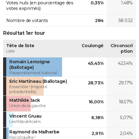
Votes nuls (en pourcentage des
0,35%
1,48%
votes exprimés)
Nombre de votants
284
58 032
Résultat 1er tour
Tête de liste
Coulongé
Circonscri
Liste
ption
Romain Lemoigne
45,45%
42,54%
(Ballotage)
Rassemblement National
Eric Martineau (Ballotage)
28,73%
29,17%
Ensemble ! (Majorité
présidentielle)
Mathilde Jack
16,00%
18,57%
Union de la gauche
Vincent Gruau
6,18%
5,07%
Les Républicains
Raymond de Malherbe
2,91%
2,04%
Reconquête !