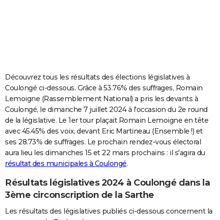
City break
Voyage de noces
Climat
Destinations
Voyage nature
Forum
+
PHOTO
GUIDES D'ACHAT
BONS PLANS
CARTE DE VOEUX
Découvrez tous les résultats des élections législatives à
Coulongé ci-dessous. Grâce à 53.76% des suffrages, Romain
Carte Bonne année
Carte Pâques
Carte de Noël
Carte Saint-Valentin
Carte d'anniversaire
DICTIONNAIRE
Lemoigne (Rassemblement National) a pris les devants à
Coulongé, le dimanche 7 juillet 2024 à l'occasion du 2e round
Biographies
Expressions
Dictionnaire
Citations
Proverbes
PROGRAMME TV
de la législative. Le 1er tour plaçait Romain Lemoigne en tête
avec 45.45% des voix, devant Eric Martineau (Ensemble !) et
COPAINS D'AVANT
ses 28.73% de suffrages. Le prochain rendez-vous électoral
Se connecter
Collèges
Universités
Service militaire
S'inscrire
Lycées
Primaires
Entreprises
Avis de recherche
AVIS DE DÉCÈS
aura lieu les dimanches 15 et 22 mars prochains : il s'agira du
résultat des municipales à Coulongé
.
FORUM
Résultats législatives 2024 à Coulongé dans la
Lifestyle
Sport
Television
Cinema
Bricolage
Culture
Auto
Voyage
3ème circonscription de la Sarthe
Les résultats des législatives publiés ci-dessous concernent la