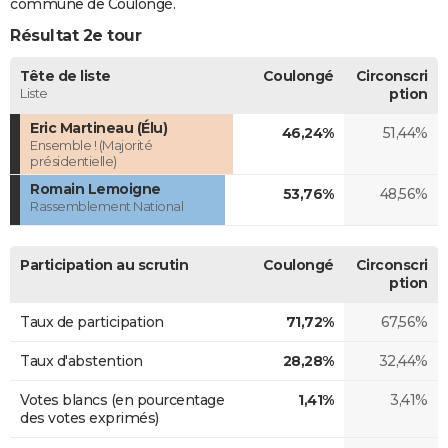
commune de Coulongé.
Résultat 2e tour
Tête de liste
Coulongé
Circonscri
Liste
ption
Eric Martineau (Élu)
46,24%
51,44%
Ensemble ! (Majorité
présidentielle)
Romain Lemoigne
53,76%
48,56%
Rassemblement National
Participation au scrutin
Coulongé
Circonscri
ption
Taux de participation
71,72%
67,56%
Taux d'abstention
28,28%
32,44%
Votes blancs (en pourcentage
1,41%
3,41%
des votes exprimés)