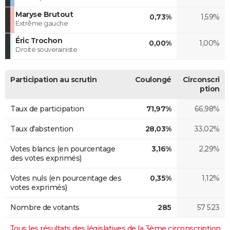
Maryse Brutout
0,73%
1,59%
Extrême gauche
Éric Trochon
0,00%
1,00%
Droite souverainiste
Participation au scrutin
Coulongé
Circonscri
ption
Taux de participation
71,97%
66,98%
Taux d'abstention
28,03%
33,02%
Votes blancs (en pourcentage
3,16%
2,29%
des votes exprimés)
Votes nuls (en pourcentage des
0,35%
1,12%
votes exprimés)
Nombre de votants
285
57 523
Tous les résultats des législatives de la 3ème circonscription