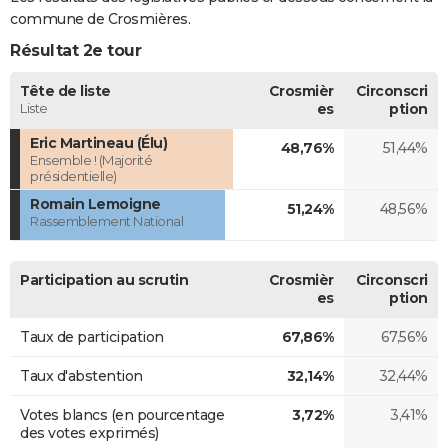
commune de Crosmières.
Résultat 2e tour
Tête de liste
Crosmièr
Circonscri
Liste
es
ption
Eric Martineau (Élu)
48,76%
51,44%
Ensemble ! (Majorité
présidentielle)
Romain Lemoigne
51,24%
48,56%
Rassemblement National
Participation au scrutin
Crosmièr
Circonscri
es
ption
Taux de participation
67,86%
67,56%
Taux d'abstention
32,14%
32,44%
Votes blancs (en pourcentage
3,72%
3,41%
des votes exprimés)