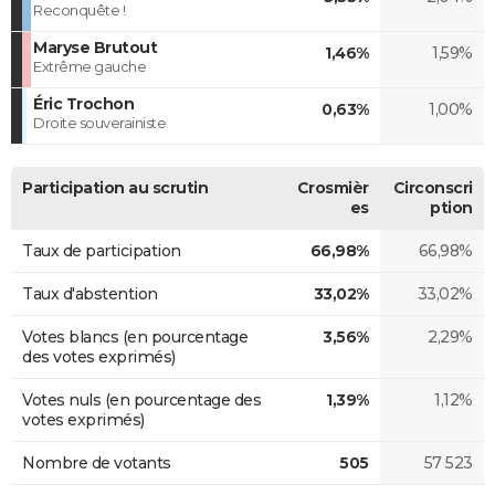
Reconquête !
Maryse Brutout
1,46%
1,59%
Extrême gauche
Éric Trochon
0,63%
1,00%
Droite souverainiste
Participation au scrutin
Crosmièr
Circonscri
es
ption
Taux de participation
66,98%
66,98%
Taux d'abstention
33,02%
33,02%
Votes blancs (en pourcentage
3,56%
2,29%
des votes exprimés)
Votes nuls (en pourcentage des
1,39%
1,12%
votes exprimés)
Nombre de votants
505
57 523