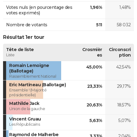
Votes nuls (en pourcentage des
1,96%
1,48%
votes exprimés)
Nombre de votants
511
58 032
Résultat 1er tour
Tête de liste
Crosmièr
Circonscri
Liste
es
ption
Romain Lemoigne
45,00%
42,54%
(Ballotage)
Rassemblement National
Eric Martineau (Ballotage)
23,33%
29,17%
Ensemble ! (Majorité
présidentielle)
Mathilde Jack
20,63%
18,57%
Union de la gauche
Vincent Gruau
5,63%
5,07%
Les Républicains
Raymond de Malherbe
3,33%
2,04%