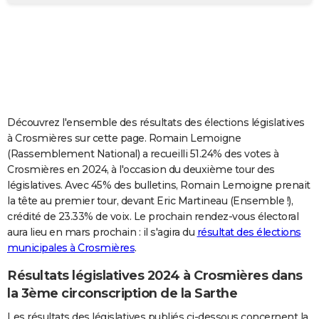
City break
Voyage de noces
Climat
Destinations
Voyage nature
Forum
+
PHOTO
GUIDES D'ACHAT
BONS PLANS
CARTE DE VOEUX
Découvrez l'ensemble des résultats des élections législatives
Carte Bonne année
Carte Pâques
Carte de Noël
Carte Saint-Valentin
Carte d'anniversaire
DICTIONNAIRE
à Crosmières sur cette page. Romain Lemoigne
(Rassemblement National) a recueilli 51.24% des votes à
Biographies
Expressions
Dictionnaire
Citations
Proverbes
PROGRAMME TV
Crosmières en 2024, à l'occasion du deuxième tour des
législatives. Avec 45% des bulletins, Romain Lemoigne prenait
COPAINS D'AVANT
la tête au premier tour, devant Eric Martineau (Ensemble !),
crédité de 23.33% de voix. Le prochain rendez-vous électoral
Se connecter
Collèges
Universités
Service militaire
S'inscrire
Lycées
Primaires
Entreprises
Avis de recherche
AVIS DE DÉCÈS
aura lieu en mars prochain : il s'agira du
résultat des élections
municipales à Crosmières
.
FORUM
Lifestyle
Sport
Television
Cinema
Bricolage
Culture
Auto
Voyage
Résultats législatives 2024 à Crosmières dans
la 3ème circonscription de la Sarthe
Les résultats des législatives publiés ci-dessous concernent la