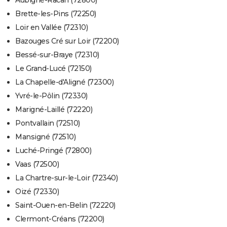
Aubigné-Racan (72800)
Brette-les-Pins (72250)
Loir en Vallée (72310)
Bazouges Cré sur Loir (72200)
Bessé-sur-Braye (72310)
Le Grand-Lucé (72150)
La Chapelle-d'Aligné (72300)
Yvré-le-Pôlin (72330)
Marigné-Laillé (72220)
Pontvallain (72510)
Mansigné (72510)
Luché-Pringé (72800)
Vaas (72500)
La Chartre-sur-le-Loir (72340)
Oizé (72330)
Saint-Ouen-en-Belin (72220)
Clermont-Créans (72200)