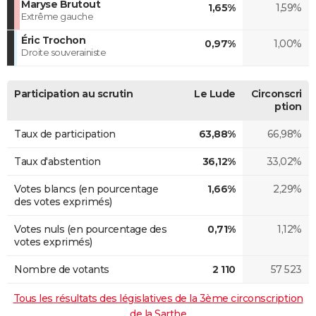
Maryse Brutout
1,65%
1,59%
Extrême gauche
Éric Trochon
0,97%
1,00%
Droite souverainiste
Participation au scrutin
Le Lude
Circonscri
ption
Taux de participation
63,88%
66,98%
Taux d'abstention
36,12%
33,02%
Votes blancs (en pourcentage
1,66%
2,29%
des votes exprimés)
Votes nuls (en pourcentage des
0,71%
1,12%
votes exprimés)
Nombre de votants
2 110
57 523
Tous les résultats des législatives de la 3ème circonscription
de la Sarthe