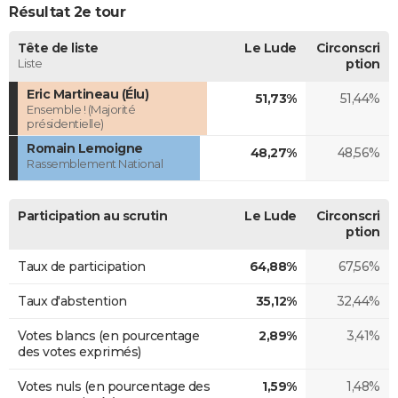
Résultat 2e tour
Tête de liste
Le Lude
Circonscri
Liste
ption
Eric Martineau (Élu)
51,73%
51,44%
Ensemble ! (Majorité
présidentielle)
Romain Lemoigne
48,27%
48,56%
Rassemblement National
Participation au scrutin
Le Lude
Circonscri
ption
Taux de participation
64,88%
67,56%
Taux d'abstention
35,12%
32,44%
Votes blancs (en pourcentage
2,89%
3,41%
des votes exprimés)
Votes nuls (en pourcentage des
1,59%
1,48%