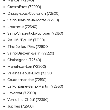
Marçon (72340)
Crosmières (72200)
Dissay-sous-Courcillon (72500)
Saint-Jean-de-la-Motte (72510)
Lhomme (72340)
Saint-Vincent-du-Lorouër (72150)
Pruillé-l'Éguillé (72150)
Thorée-les-Pins (72800)
Saint-Biez-en-Belin (72220)
Chahaignes (72340)
Mareil-sur-Loir (72200)
Villaines-sous-Lucé (72150)
Courdemanche (72150)
La Fontaine-Saint-Martin (72330)
Lavernat (72500)
Verneil-le-Chétif (72360)
Jupilles (72500)