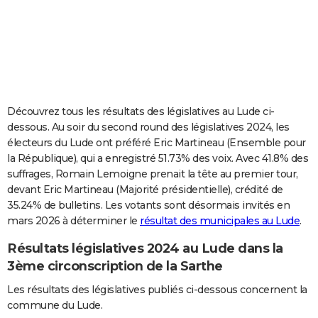
City break
Voyage de noces
Climat
Destinations
Voyage nature
Forum
+
PHOTO
GUIDES D'ACHAT
BONS PLANS
CARTE DE VOEUX
Découvrez tous les résultats des législatives au Lude ci-
dessous. Au soir du second round des législatives 2024, les
Carte Bonne année
Carte Pâques
Carte de Noël
Carte Saint-Valentin
Carte d'anniversaire
DICTIONNAIRE
électeurs du Lude ont préféré Eric Martineau (Ensemble pour
la République), qui a enregistré 51.73% des voix. Avec 41.8% des
Biographies
Expressions
Dictionnaire
Citations
Proverbes
PROGRAMME TV
suffrages, Romain Lemoigne prenait la tête au premier tour,
devant Eric Martineau (Majorité présidentielle), crédité de
COPAINS D'AVANT
35.24% de bulletins. Les votants sont désormais invités en
Se connecter
Collèges
Universités
Service militaire
S'inscrire
Lycées
Primaires
Entreprises
Avis de recherche
AVIS DE DÉCÈS
mars 2026 à déterminer le
résultat des municipales au Lude
.
Résultats législatives 2024 au Lude dans la
FORUM
3ème circonscription de la Sarthe
Lifestyle
Sport
Television
Cinema
Bricolage
Culture
Auto
Voyage
Les résultats des législatives publiés ci-dessous concernent la
commune du Lude.