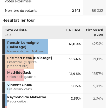
votes exprimés)
Nombre de votants
2 143
58 032
Résultat 1er tour
Tête de liste
Le Lude
Circonscri
Liste
ption
Romain Lemoigne
41,80%
42,54%
(Ballotage)
Rassemblement National
Eric Martineau (Ballotage)
35,24%
29,17%
Ensemble ! (Majorité
présidentielle)
Mathilde Jack
12,96%
18,57%
Union de la gauche
Vincent Gruau
5,05%
5,07%
Les Républicains
Raymond de Malherbe
2,33%
2,04%
Reconquête !