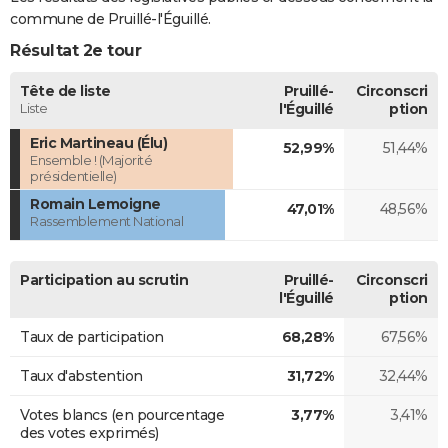
commune de Pruillé-l'Éguillé.
Résultat 2e tour
Tête de liste
Pruillé-
Circonscri
Liste
l'Éguillé
ption
Eric Martineau (Élu)
52,99%
51,44%
Ensemble ! (Majorité
présidentielle)
Romain Lemoigne
47,01%
48,56%
Rassemblement National
Participation au scrutin
Pruillé-
Circonscri
l'Éguillé
ption
Taux de participation
68,28%
67,56%
Taux d'abstention
31,72%
32,44%
Votes blancs (en pourcentage
3,77%
3,41%
des votes exprimés)