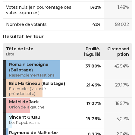
Votes nuls (en pourcentage des
1,42%
1,48%
votes exprimés)
Nombre de votants
424
58 032
Résultat 1er tour
Tête de liste
Pruillé-
Circonscri
Liste
l'Éguillé
ption
Romain Lemoigne
37,80%
42,54%
(Ballotage)
Rassemblement National
Eric Martineau (Ballotage)
21,46%
29,17%
Ensemble ! (Majorité
présidentielle)
Mathilde Jack
17,07%
18,57%
Union de la gauche
Vincent Gruau
19,76%
5,07%
Les Républicains
Raymond de Malherbe
0,73%
2,04%