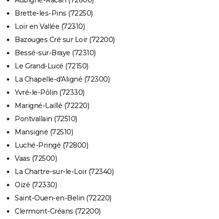
Aubigné-Racan (72800)
Brette-les-Pins (72250)
Loir en Vallée (72310)
Bazouges Cré sur Loir (72200)
Bessé-sur-Braye (72310)
Le Grand-Lucé (72150)
La Chapelle-d'Aligné (72300)
Yvré-le-Pôlin (72330)
Marigné-Laillé (72220)
Pontvallain (72510)
Mansigné (72510)
Luché-Pringé (72800)
Vaas (72500)
La Chartre-sur-le-Loir (72340)
Oizé (72330)
Saint-Ouen-en-Belin (72220)
Clermont-Créans (72200)