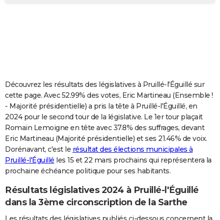
City break
Voyage de noces
Climat
Destinations
Voyage nature
Forum
+
PHOTO
GUIDES D'ACHAT
BONS PLANS
CARTE DE VOEUX
Découvrez les résultats des législatives à Pruillé-l'Éguillé sur
Carte Bonne année
Carte Pâques
Carte de Noël
Carte Saint-Valentin
Carte d'anniversaire
DICTIONNAIRE
cette page. Avec 52.99% des votes, Eric Martineau (Ensemble !
- Majorité présidentielle) a pris la tête à Pruillé-l'Éguillé, en
Biographies
Expressions
Dictionnaire
Citations
Proverbes
PROGRAMME TV
2024 pour le second tour de la législative. Le 1er tour plaçait
Romain Lemoigne en tête avec 37.8% des suffrages, devant
COPAINS D'AVANT
Eric Martineau (Majorité présidentielle) et ses 21.46% de voix.
Dorénavant, c'est le
résultat des élections municipales à
Se connecter
Collèges
Universités
Service militaire
S'inscrire
Lycées
Primaires
Entreprises
Avis de recherche
AVIS DE DÉCÈS
Pruillé-l'Éguillé
les 15 et 22 mars prochains qui représentera la
prochaine échéance politique pour ses habitants.
FORUM
Lifestyle
Sport
Television
Cinema
Bricolage
Culture
Auto
Voyage
Résultats législatives 2024 à Pruillé-l'Éguillé
dans la 3ème circonscription de la Sarthe
Les résultats des législatives publiés ci-dessous concernent la