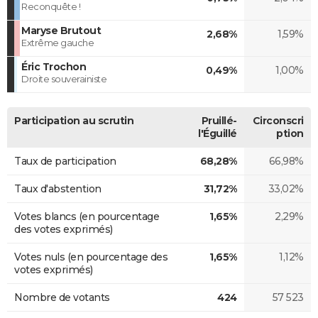
Reconquête !
Maryse Brutout
2,68%
1,59%
Extrême gauche
Éric Trochon
0,49%
1,00%
Droite souverainiste
Participation au scrutin
Pruillé-
Circonscri
l'Éguillé
ption
Taux de participation
68,28%
66,98%
Taux d'abstention
31,72%
33,02%
Votes blancs (en pourcentage
1,65%
2,29%
des votes exprimés)
Votes nuls (en pourcentage des
1,65%
1,12%
votes exprimés)
Nombre de votants
424
57 523