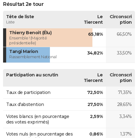
Résultat 2e tour
Tête de liste
Le
Circonscri
Liste
Tiercent
ption
Thierry Benoit (Élu)
65,18%
66,50%
Ensemble ! (Majorité
présidentielle)
Tangi Marion
34,82%
33,50%
Rassemblement National
Participation au scrutin
Le
Circonscri
Tiercent
ption
Taux de participation
72,50%
71,35%
Taux d'abstention
27,50%
28,65%
Votes blancs (en pourcentage
2,59%
3,34%
des votes exprimés)
Votes nuls (en pourcentage des
0,86%
1,37%