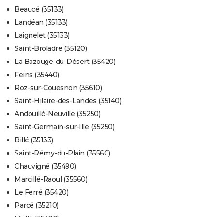
Beaucé (35133)
Landéan (35133)
Laignelet (35133)
Saint-Broladre (35120)
La Bazouge-du-Désert (35420)
Feins (35440)
Roz-sur-Couesnon (35610)
Saint-Hilaire-des-Landes (35140)
Andouillé-Neuville (35250)
Saint-Germain-sur-Ille (35250)
Billé (35133)
Saint-Rémy-du-Plain (35560)
Chauvigné (35490)
Marcillé-Raoul (35560)
Le Ferré (35420)
Parcé (35210)