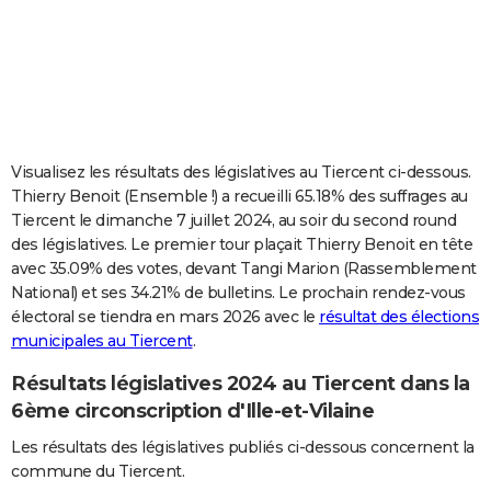
City break
Voyage de noces
Climat
Destinations
Voyage nature
Forum
+
PHOTO
GUIDES D'ACHAT
BONS PLANS
CARTE DE VOEUX
Visualisez les résultats des législatives au Tiercent ci-dessous.
Thierry Benoit (Ensemble !) a recueilli 65.18% des suffrages au
Carte Bonne année
Carte Pâques
Carte de Noël
Carte Saint-Valentin
Carte d'anniversaire
DICTIONNAIRE
Tiercent le dimanche 7 juillet 2024, au soir du second round
des législatives. Le premier tour plaçait Thierry Benoit en tête
Biographies
Expressions
Dictionnaire
Citations
Proverbes
PROGRAMME TV
avec 35.09% des votes, devant Tangi Marion (Rassemblement
National) et ses 34.21% de bulletins. Le prochain rendez-vous
COPAINS D'AVANT
électoral se tiendra en mars 2026 avec le
résultat des élections
Se connecter
Collèges
Universités
Service militaire
S'inscrire
Lycées
Primaires
Entreprises
Avis de recherche
AVIS DE DÉCÈS
municipales au Tiercent
.
Résultats législatives 2024 au Tiercent dans la
FORUM
6ème circonscription d'Ille-et-Vilaine
Lifestyle
Sport
Television
Cinema
Bricolage
Culture
Auto
Voyage
Les résultats des législatives publiés ci-dessous concernent la
commune du Tiercent.