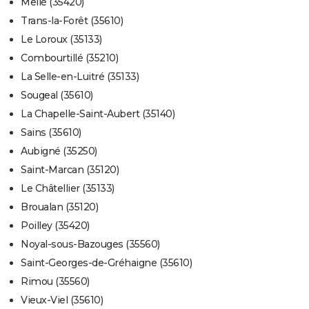
Mellé (35420)
Trans-la-Forêt (35610)
Le Loroux (35133)
Combourtillé (35210)
La Selle-en-Luitré (35133)
Sougeal (35610)
La Chapelle-Saint-Aubert (35140)
Sains (35610)
Aubigné (35250)
Saint-Marcan (35120)
Le Châtellier (35133)
Broualan (35120)
Poilley (35420)
Noyal-sous-Bazouges (35560)
Saint-Georges-de-Gréhaigne (35610)
Rimou (35560)
Vieux-Viel (35610)