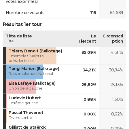
votes exprimés)
Nombre de votants
116
64 689
Résultat 1er tour
Tête de liste
Le
Circonscri
Liste
Tiercent
ption
Thierry Benoit (Ballotage)
35,09%
41,81%
Ensemble ! (Majorité
présidentielle)
Tangi Marion (Ballotage)
34,21%
30,94%
Rassemblement National
Elsa Lafaye (Ballotage)
29,82%
25,13%
Union de la gauche
Ludovic Hubert
0,88%
1,30%
Extrême gauche
Pascal Thevenet
0,00%
0,62%
Divers centre
Gilliatt de Staërck
0,00%
0,20%