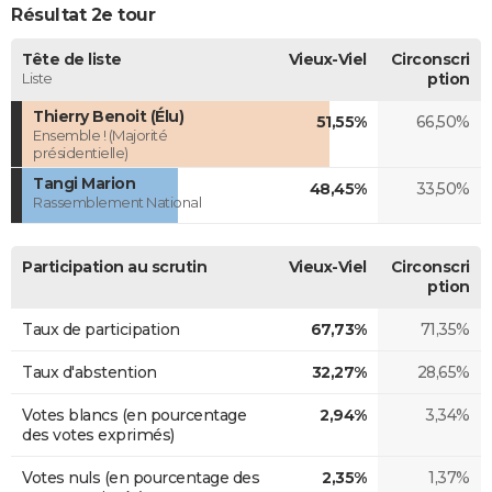
Résultat 2e tour
Tête de liste
Vieux-Viel
Circonscri
Liste
ption
Thierry Benoit (Élu)
51,55%
66,50%
Ensemble ! (Majorité
présidentielle)
Tangi Marion
48,45%
33,50%
Rassemblement National
Participation au scrutin
Vieux-Viel
Circonscri
ption
Taux de participation
67,73%
71,35%
Taux d'abstention
32,27%
28,65%
Votes blancs (en pourcentage
2,94%
3,34%
des votes exprimés)
Votes nuls (en pourcentage des
2,35%
1,37%