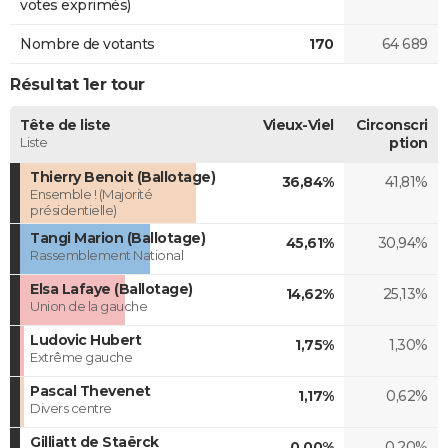
votes exprimés)
Nombre de votants
170
64 689
Résultat 1er tour
Tête de liste
Vieux-Viel
Circonscri
Liste
ption
Thierry Benoit (Ballotage)
36,84%
41,81%
Ensemble ! (Majorité
présidentielle)
Tangi Marion (Ballotage)
45,61%
30,94%
Rassemblement National
Elsa Lafaye (Ballotage)
14,62%
25,13%
Union de la gauche
Ludovic Hubert
1,75%
1,30%
Extrême gauche
Pascal Thevenet
1,17%
0,62%
Divers centre
Gilliatt de Staërck
0,00%
0,20%