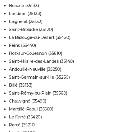
Beaucé (35133)
Landéan (35133)
Laignelet (35133)
Saint-Broladre (35120)
La Bazouge-du-Désert (35420)
Feins (35440)
Roz-sur-Couesnon (35610)
Saint-Hilaire-des-Landes (35140)
Andouillé-Neuville (35250)
Saint-Germain-sur-Ille (35250)
Billé (35133)
Saint-Rémy-du-Plain (35560)
Chauvigné (35490)
Marcillé-Raoul (35560)
Le Ferré (35420)
Parcé (35210)