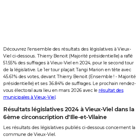
City break
Voyage de noces
Climat
Destinations
Voyage nature
Forum
+
PHOTO
GUIDES D'ACHAT
BONS PLANS
CARTE DE VOEUX
Découvrez l'ensemble des résultats des législatives à Vieux-
Viel ci-dessous. Thierry Benoit (Majorité présidentielle) a raflé
Carte Bonne année
Carte Pâques
Carte de Noël
Carte Saint-Valentin
Carte d'anniversaire
DICTIONNAIRE
51.55% des suffrages à Vieux-Viel en 2024, pour le second tour
de la législative. Le 1er tour plaçait Tangi Marion en tête avec
Biographies
Expressions
Dictionnaire
Citations
Proverbes
PROGRAMME TV
45.61% des votes, devant Thierry Benoit (Ensemble ! - Majorité
présidentielle) et ses 36.84% de suffrages. Le prochain rendez-
COPAINS D'AVANT
vous électoral aura lieu en mars 2026 avec le
résultat des
Se connecter
Collèges
Universités
Service militaire
S'inscrire
Lycées
Primaires
Entreprises
Avis de recherche
AVIS DE DÉCÈS
municipales à Vieux-Viel
.
Résultats législatives 2024 à Vieux-Viel dans la
FORUM
6ème circonscription d'Ille-et-Vilaine
Lifestyle
Sport
Television
Cinema
Bricolage
Culture
Auto
Voyage
Les résultats des législatives publiés ci-dessous concernent la
commune de Vieux-Viel.