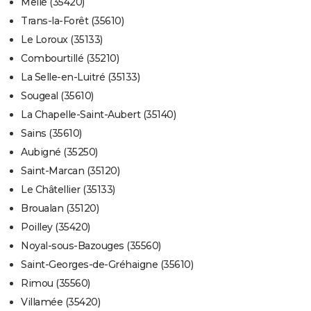
Mellé (35420)
Trans-la-Forêt (35610)
Le Loroux (35133)
Combourtillé (35210)
La Selle-en-Luitré (35133)
Sougeal (35610)
La Chapelle-Saint-Aubert (35140)
Sains (35610)
Aubigné (35250)
Saint-Marcan (35120)
Le Châtellier (35133)
Broualan (35120)
Poilley (35420)
Noyal-sous-Bazouges (35560)
Saint-Georges-de-Gréhaigne (35610)
Rimou (35560)
Villamée (35420)