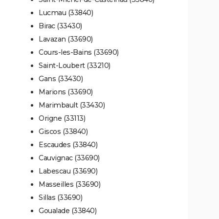
Lucmau (33840)
Birac (33430)
Lavazan (33690)
Cours-les-Bains (33690)
Saint-Loubert (33210)
Gans (33430)
Marions (33690)
Marimbault (33430)
Origne (33113)
Giscos (33840)
Escaudes (33840)
Cauvignac (33690)
Labescau (33690)
Masseilles (33690)
Sillas (33690)
Goualade (33840)