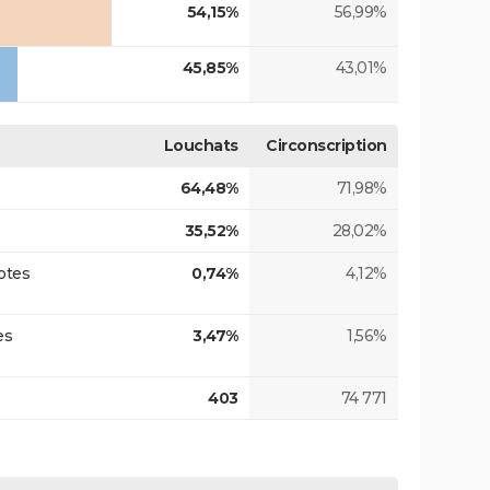
54,15%
56,99%
45,85%
43,01%
Louchats
Circonscription
64,48%
71,98%
35,52%
28,02%
otes
0,74%
4,12%
es
3,47%
1,56%
403
74 771