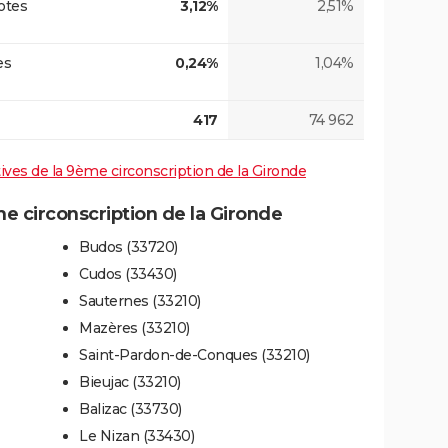
otes
3,12%
2,51%
es
0,24%
1,04%
417
74 962
atives de la 9ème circonscription de la Gironde
 circonscription de la Gironde
Budos (33720)
Cudos (33430)
Sauternes (33210)
Mazères (33210)
Saint-Pardon-de-Conques (33210)
Bieujac (33210)
Balizac (33730)
Le Nizan (33430)