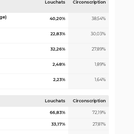
Louchats
Circonscription
ge)
40,20%
38,54%
22,83%
30,03%
32,26%
27,89%
2,48%
1,89%
2,23%
1,64%
Louchats
Circonscription
66,83%
72,19%
33,17%
27,81%