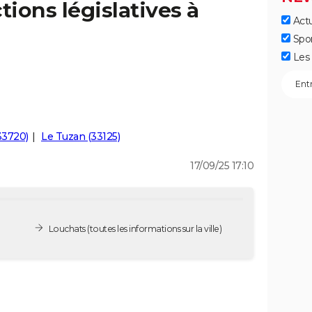
tions législatives à
Actu
Spo
Les 
(33720)
Le Tuzan (33125)
17/09/25 17:10
Louchats
(toutes les informations sur la ville)