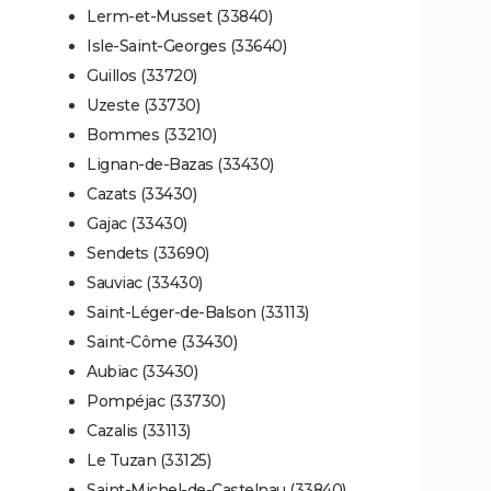
Lerm-et-Musset (33840)
Isle-Saint-Georges (33640)
Guillos (33720)
Uzeste (33730)
Bommes (33210)
Lignan-de-Bazas (33430)
Cazats (33430)
Gajac (33430)
Sendets (33690)
Sauviac (33430)
Saint-Léger-de-Balson (33113)
Saint-Côme (33430)
Aubiac (33430)
Pompéjac (33730)
Cazalis (33113)
Le Tuzan (33125)
Saint-Michel-de-Castelnau (33840)