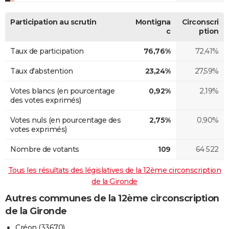
Participation au scrutin
Montigna
Circonscri
c
ption
Taux de participation
76,76%
72,41%
Taux d'abstention
23,24%
27,59%
Votes blancs (en pourcentage
0,92%
2,19%
des votes exprimés)
Votes nuls (en pourcentage des
2,75%
0,90%
votes exprimés)
Nombre de votants
109
64 522
Tous les résultats des législatives de la 12ème circonscription
de la Gironde
Autres communes de la 12ème circonscription
de la Gironde
Créon (33670)