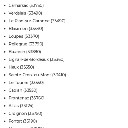
Camarsac (33750)
Verdelais (33490)
Le Pian-sur-Garonne (33490)
Blasimon (33540)
Loupes (33370)
Pellegrue (33790)
Baurech (33880)
Lignan-de-Bordeaux (33360)
Haux (33550)
Sainte-Croix-du-Mont (33410)
Le Tourne (33550)
Capian (33550)
Frontenac (33760)
Aillas (33124)
Croignon (33750)
Fontet (33190)