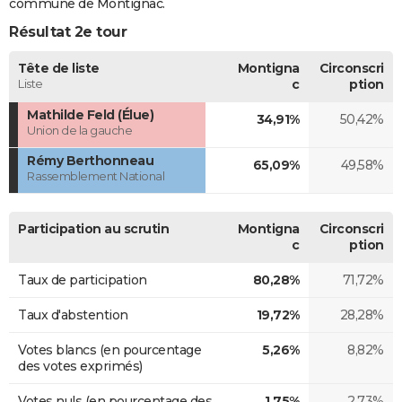
commune de Montignac.
Résultat 2e tour
Tête de liste
Montigna
Circonscri
Liste
c
ption
Mathilde Feld (Élue)
34,91%
50,42%
Union de la gauche
Rémy Berthonneau
65,09%
49,58%
Rassemblement National
Participation au scrutin
Montigna
Circonscri
c
ption
Taux de participation
80,28%
71,72%
Taux d'abstention
19,72%
28,28%
Votes blancs (en pourcentage
5,26%
8,82%
des votes exprimés)
Votes nuls (en pourcentage des
1,75%
2,73%