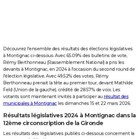
City break
Voyage de noces
Climat
Destinations
Voyage nature
Forum
+
PHOTO
GUIDES D'ACHAT
BONS PLANS
CARTE DE VOEUX
Découvrez l'ensemble des résultats des élections législatives
à Montignac ci-dessous. Avec 65.09% des bulletins de vote,
Carte Bonne année
Carte Pâques
Carte de Noël
Carte Saint-Valentin
Carte d'anniversaire
DICTIONNAIRE
Rémy Berthonneau (Rassemblement National) a pris les
devants à Montignac, en 2024 à l'occasion du second round de
Biographies
Expressions
Dictionnaire
Citations
Proverbes
PROGRAMME TV
l'élection législative. Avec 49.52% des votes, Rémy
Berthonneau prenait la tête au premier tour, devant Mathilde
COPAINS D'AVANT
Feld (Union de la gauche), crédité de 28.57% de voix. Les
Se connecter
Collèges
Universités
Service militaire
S'inscrire
Lycées
Primaires
Entreprises
Avis de recherche
AVIS DE DÉCÈS
votants sont maintenant invités à participer au
résultat des
municipales à Montignac
les dimanches 15 et 22 mars 2026.
FORUM
Résultats législatives 2024 à Montignac dans la
Lifestyle
Sport
Television
Cinema
Bricolage
Culture
Auto
Voyage
12ème circonscription de la Gironde
Les résultats des législatives publiés ci-dessous concernent la