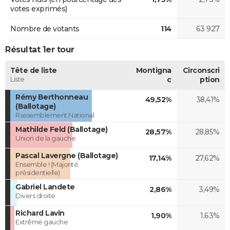
votes exprimés)
Nombre de votants
114
63 927
Résultat 1er tour
Tête de liste
Montigna
Circonscri
Liste
c
ption
Rémy Berthonneau
49,52%
38,41%
(Ballotage)
Rassemblement National
Mathilde Feld (Ballotage)
28,57%
28,85%
Union de la gauche
Pascal Lavergne (Ballotage)
17,14%
27,62%
Ensemble ! (Majorité
présidentielle)
Gabriel Landete
2,86%
3,49%
Divers droite
Richard Lavin
1,90%
1,63%
Extrême gauche