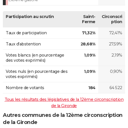
Participation au scrutin
Saint-
Circonscri
Ferme
ption
Taux de participation
71,32%
72,41%
Taux d'abstention
28,68%
27,59%
Votes blancs (en pourcentage
1,09%
2,19%
des votes exprimés)
Votes nuls (en pourcentage des
1,09%
0,90%
votes exprimés)
Nombre de votants
184
64 522
Tous les résultats des législatives de la 12ème circonscription
de la Gironde
Autres communes de la 12ème circonscription
de la Gironde