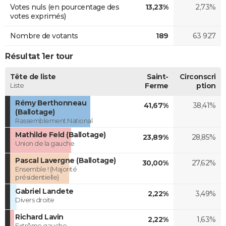
Votes nuls (en pourcentage des
13,23%
2,73%
votes exprimés)
Nombre de votants
189
63 927
Résultat 1er tour
Tête de liste
Saint-
Circonscri
Liste
Ferme
ption
Rémy Berthonneau
41,67%
38,41%
(Ballotage)
Rassemblement National
Mathilde Feld (Ballotage)
23,89%
28,85%
Union de la gauche
Pascal Lavergne (Ballotage)
30,00%
27,62%
Ensemble ! (Majorité
présidentielle)
Gabriel Landete
2,22%
3,49%
Divers droite
Richard Lavin
2,22%
1,63%
Extrême gauche