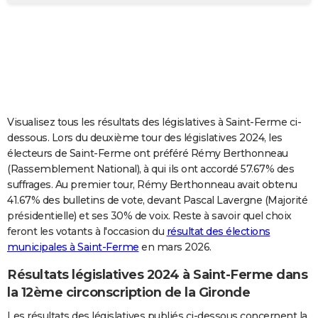
City break
Voyage de noces
Climat
Destinations
Voyage nature
Forum
+
PHOTO
GUIDES D'ACHAT
BONS PLANS
CARTE DE VOEUX
Visualisez tous les résultats des législatives à Saint-Ferme ci-
Carte Bonne année
Carte Pâques
Carte de Noël
Carte Saint-Valentin
Carte d'anniversaire
DICTIONNAIRE
dessous. Lors du deuxième tour des législatives 2024, les
électeurs de Saint-Ferme ont préféré Rémy Berthonneau
Biographies
Expressions
Dictionnaire
Citations
Proverbes
PROGRAMME TV
(Rassemblement National), à qui ils ont accordé 57.67% des
suffrages. Au premier tour, Rémy Berthonneau avait obtenu
COPAINS D'AVANT
41.67% des bulletins de vote, devant Pascal Lavergne (Majorité
présidentielle) et ses 30% de voix. Reste à savoir quel choix
Se connecter
Collèges
Universités
Service militaire
S'inscrire
Lycées
Primaires
Entreprises
Avis de recherche
AVIS DE DÉCÈS
feront les votants à l'occasion du
résultat des élections
municipales à Saint-Ferme
en mars 2026.
FORUM
Lifestyle
Sport
Television
Cinema
Bricolage
Culture
Auto
Voyage
Résultats législatives 2024 à Saint-Ferme dans
la 12ème circonscription de la Gironde
Les résultats des législatives publiés ci-dessous concernent la