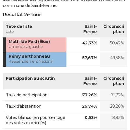
commune de Saint-Ferme.
Résultat 2e tour
Tête de liste
Saint-
Circonscri
Liste
Ferme
ption
Mathilde Feld (Élue)
42,33%
50,42%
Union de la gauche
Rémy Berthonneau
57,67%
49,58%
Rassemblement National
Participation au scrutin
Saint-
Circonscri
Ferme
ption
Taux de participation
73,26%
71,72%
Taux d'abstention
26,74%
28,28%
Votes blancs (en pourcentage
0,53%
8,82%
des votes exprimés)