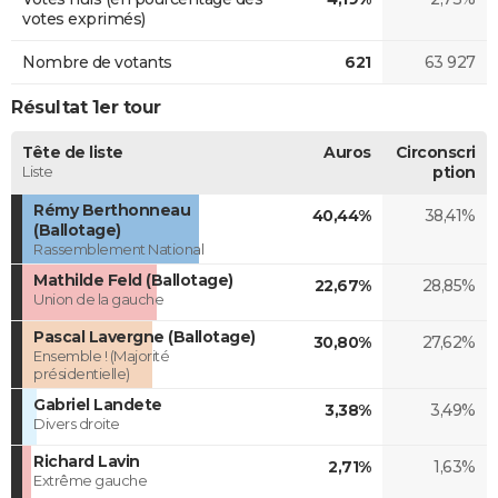
votes exprimés)
Nombre de votants
621
63 927
Résultat 1er tour
Tête de liste
Auros
Circonscri
Liste
ption
Rémy Berthonneau
40,44%
38,41%
(Ballotage)
Rassemblement National
Mathilde Feld (Ballotage)
22,67%
28,85%
Union de la gauche
Pascal Lavergne (Ballotage)
30,80%
27,62%
Ensemble ! (Majorité
présidentielle)
Gabriel Landete
3,38%
3,49%
Divers droite
Richard Lavin
2,71%
1,63%
Extrême gauche