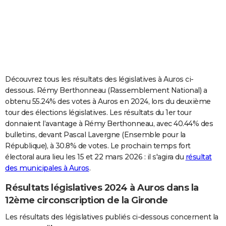
City break
Voyage de noces
Climat
Destinations
Voyage nature
Forum
+
PHOTO
GUIDES D'ACHAT
BONS PLANS
CARTE DE VOEUX
Découvrez tous les résultats des législatives à Auros ci-
dessous. Rémy Berthonneau (Rassemblement National) a
Carte Bonne année
Carte Pâques
Carte de Noël
Carte Saint-Valentin
Carte d'anniversaire
DICTIONNAIRE
obtenu 55.24% des votes à Auros en 2024, lors du deuxième
tour des élections législatives. Les résultats du 1er tour
Biographies
Expressions
Dictionnaire
Citations
Proverbes
PROGRAMME TV
donnaient l’avantage à Rémy Berthonneau, avec 40.44% des
bulletins, devant Pascal Lavergne (Ensemble pour la
COPAINS D'AVANT
République), à 30.8% de votes. Le prochain temps fort
Se connecter
Collèges
Universités
Service militaire
S'inscrire
Lycées
Primaires
Entreprises
Avis de recherche
AVIS DE DÉCÈS
électoral aura lieu les 15 et 22 mars 2026 : il s'agira du
résultat
des municipales à Auros
.
FORUM
Résultats législatives 2024 à Auros dans la
Lifestyle
Sport
Television
Cinema
Bricolage
Culture
Auto
Voyage
12ème circonscription de la Gironde
Les résultats des législatives publiés ci-dessous concernent la