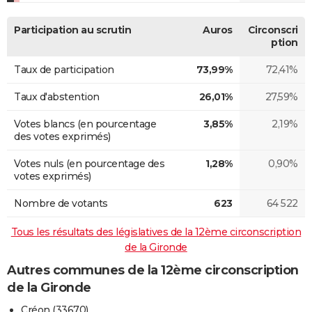
Participation au scrutin
Auros
Circonscri
ption
Taux de participation
73,99%
72,41%
Taux d'abstention
26,01%
27,59%
Votes blancs (en pourcentage
3,85%
2,19%
des votes exprimés)
Votes nuls (en pourcentage des
1,28%
0,90%
votes exprimés)
Nombre de votants
623
64 522
Tous les résultats des législatives de la 12ème circonscription
de la Gironde
Autres communes de la 12ème circonscription
de la Gironde
Créon (33670)