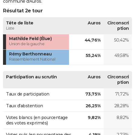
commune d'Auros.
Résultat 2e tour
Tête de liste
Auros
Circonscri
Liste
ption
Mathilde Feld (Élue)
44,76%
50,42%
Union de la gauche
Rémy Berthonneau
55,24%
49,58%
Rassemblement National
Participation au scrutin
Auros
Circonscri
ption
Taux de participation
73,75%
71,72%
Taux d'abstention
26,25%
28,28%
Votes blancs (en pourcentage
9,82%
8,82%
des votes exprimés)
Votes nuls (en pourcentage des
4,19%
2,73%