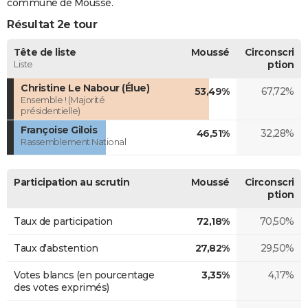
commune de Moussé.
Résultat 2e tour
Tête de liste
Moussé
Circonscri
Liste
ption
Christine Le Nabour (Élue)
53,49%
67,72%
Ensemble ! (Majorité
présidentielle)
Françoise Gilois
46,51%
32,28%
Rassemblement National
Participation au scrutin
Moussé
Circonscri
ption
Taux de participation
72,18%
70,50%
Taux d'abstention
27,82%
29,50%
Votes blancs (en pourcentage
3,35%
4,17%
des votes exprimés)