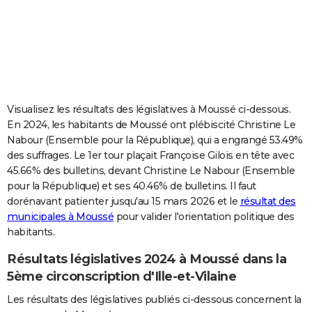
City break
Voyage de noces
Climat
Destinations
Voyage nature
Forum
+
PHOTO
GUIDES D'ACHAT
BONS PLANS
CARTE DE VOEUX
Visualisez les résultats des législatives à Moussé ci-dessous.
En 2024, les habitants de Moussé ont plébiscité Christine Le
Carte Bonne année
Carte Pâques
Carte de Noël
Carte Saint-Valentin
Carte d'anniversaire
DICTIONNAIRE
Nabour (Ensemble pour la République), qui a engrangé 53.49%
des suffrages. Le 1er tour plaçait Françoise Gilois en tête avec
Biographies
Expressions
Dictionnaire
Citations
Proverbes
PROGRAMME TV
45.66% des bulletins, devant Christine Le Nabour (Ensemble
pour la République) et ses 40.46% de bulletins. Il faut
COPAINS D'AVANT
dorénavant patienter jusqu'au 15 mars 2026 et le
résultat des
Se connecter
Collèges
Universités
Service militaire
S'inscrire
Lycées
Primaires
Entreprises
Avis de recherche
AVIS DE DÉCÈS
municipales à Moussé
pour valider l'orientation politique des
habitants.
FORUM
Résultats législatives 2024 à Moussé dans la
Lifestyle
Sport
Television
Cinema
Bricolage
Culture
Auto
Voyage
5ème circonscription d'Ille-et-Vilaine
Les résultats des législatives publiés ci-dessous concernent la