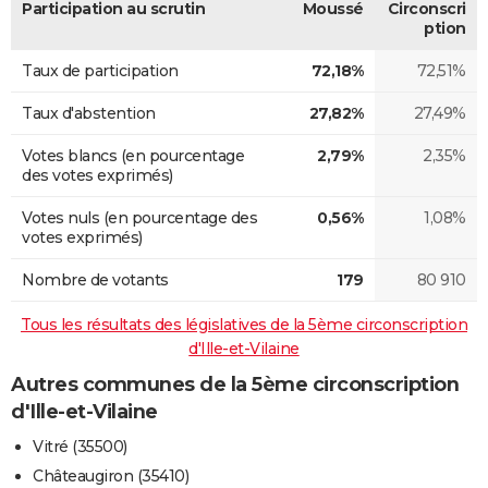
Participation au scrutin
Moussé
Circonscri
ption
Taux de participation
72,18%
72,51%
Taux d'abstention
27,82%
27,49%
Votes blancs (en pourcentage
2,79%
2,35%
des votes exprimés)
Votes nuls (en pourcentage des
0,56%
1,08%
votes exprimés)
Nombre de votants
179
80 910
Tous les résultats des législatives de la 5ème circonscription
d'Ille-et-Vilaine
Autres communes de la 5ème circonscription
d'Ille-et-Vilaine
Vitré (35500)
Châteaugiron (35410)