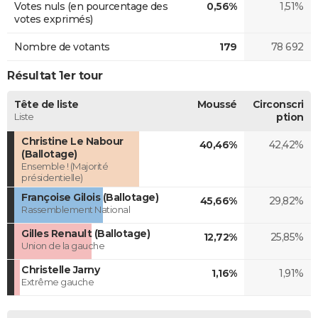
Votes nuls (en pourcentage des
0,56%
1,51%
votes exprimés)
Nombre de votants
179
78 692
Résultat 1er tour
Tête de liste
Moussé
Circonscri
Liste
ption
Christine Le Nabour
40,46%
42,42%
(Ballotage)
Ensemble ! (Majorité
présidentielle)
Françoise Gilois (Ballotage)
45,66%
29,82%
Rassemblement National
Gilles Renault (Ballotage)
12,72%
25,85%
Union de la gauche
Christelle Jarny
1,16%
1,91%
Extrême gauche