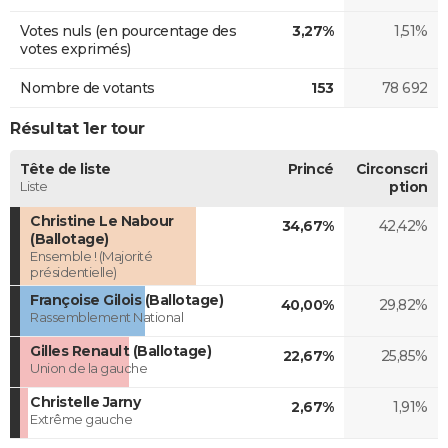
Votes nuls (en pourcentage des
3,27%
1,51%
votes exprimés)
Nombre de votants
153
78 692
Résultat 1er tour
Tête de liste
Princé
Circonscri
Liste
ption
Christine Le Nabour
34,67%
42,42%
(Ballotage)
Ensemble ! (Majorité
présidentielle)
Françoise Gilois (Ballotage)
40,00%
29,82%
Rassemblement National
Gilles Renault (Ballotage)
22,67%
25,85%
Union de la gauche
Christelle Jarny
2,67%
1,91%
Extrême gauche