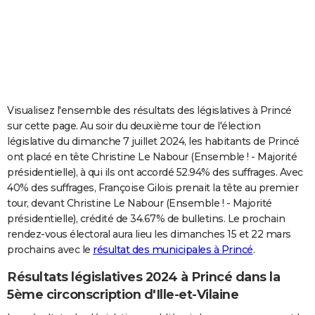
City break
Voyage de noces
Climat
Destinations
Voyage nature
Forum
+
PHOTO
GUIDES D'ACHAT
BONS PLANS
CARTE DE VOEUX
Visualisez l'ensemble des résultats des législatives à Princé
sur cette page. Au soir du deuxième tour de l'élection
Carte Bonne année
Carte Pâques
Carte de Noël
Carte Saint-Valentin
Carte d'anniversaire
DICTIONNAIRE
législative du dimanche 7 juillet 2024, les habitants de Princé
ont placé en tête Christine Le Nabour (Ensemble ! - Majorité
Biographies
Expressions
Dictionnaire
Citations
Proverbes
PROGRAMME TV
présidentielle), à qui ils ont accordé 52.94% des suffrages. Avec
40% des suffrages, Françoise Gilois prenait la tête au premier
COPAINS D'AVANT
tour, devant Christine Le Nabour (Ensemble ! - Majorité
Se connecter
Collèges
Universités
Service militaire
S'inscrire
Lycées
Primaires
Entreprises
Avis de recherche
AVIS DE DÉCÈS
présidentielle), crédité de 34.67% de bulletins. Le prochain
rendez-vous électoral aura lieu les dimanches 15 et 22 mars
FORUM
prochains avec le
résultat des municipales à Princé
.
Lifestyle
Sport
Television
Cinema
Bricolage
Culture
Auto
Voyage
Résultats législatives 2024 à Princé dans la
5ème circonscription d'Ille-et-Vilaine