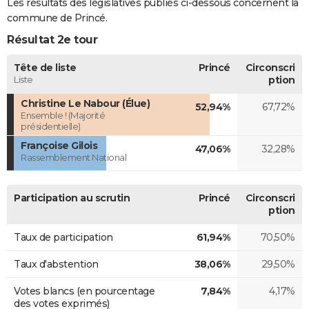
Les résultats des législatives publiés ci-dessous concernent la
commune de Princé.
Résultat 2e tour
Tête de liste
Princé
Circonscri
Liste
ption
Christine Le Nabour (Élue)
52,94%
67,72%
Ensemble ! (Majorité
présidentielle)
Françoise Gilois
47,06%
32,28%
Rassemblement National
Participation au scrutin
Princé
Circonscri
ption
Taux de participation
61,94%
70,50%
Taux d'abstention
38,06%
29,50%
Votes blancs (en pourcentage
7,84%
4,17%
des votes exprimés)