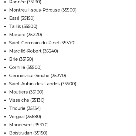
Rannée (35130)
Montreuil-sous-Pérouse (35500)
Essé (35150)
Taillis (35500)
Marpiré (35220)
Saint-Germain-du-Pinel (35370)
Marcillé-Robert (35240)
Brie (35150)
Cornillé (35500)
Gennes-sur-Seiche (35370)
Saint-Aubin-des-Landes (35500)
Moutiers (35130)
Visseiche (35130)
Thourie (35134)
Vergéal (35680)
Mondevert (35370)
Boistrudan (35150)