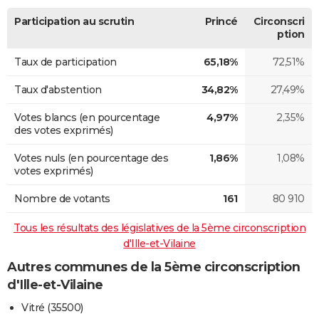
Participation au scrutin
Princé
Circonscri
ption
Taux de participation
65,18%
72,51%
Taux d'abstention
34,82%
27,49%
Votes blancs (en pourcentage
4,97%
2,35%
des votes exprimés)
Votes nuls (en pourcentage des
1,86%
1,08%
votes exprimés)
Nombre de votants
161
80 910
Tous les résultats des législatives de la 5ème circonscription
d'Ille-et-Vilaine
Autres communes de la 5ème circonscription
d'Ille-et-Vilaine
Vitré (35500)