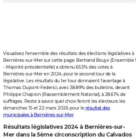
City break
Voyage de noces
Climat
Destinations
Voyage nature
Forum
+
PHOTO
GUIDES D'ACHAT
BONS PLANS
CARTE DE VOEUX
Visualisez l'ensemble des résultats des élections législatives à
Carte Bonne année
Carte Pâques
Carte de Noël
Carte Saint-Valentin
Carte d'anniversaire
DICTIONNAIRE
Bernières-sur-Mer sur cette page. Bertrand Bouyx (Ensemble !
- Majorité présidentielle) a obtenu 65.5% des votes à
Biographies
Expressions
Dictionnaire
Citations
Proverbes
PROGRAMME TV
Bernières-sur-Mer en 2024, pour le second tour de la
législative. Les résultats du 1er tour donnaient l’avantage à
COPAINS D'AVANT
Thomas Dupont-Federici, avec 38.89% des bulletins, devant
Philippe Chapron (Rassemblement National), à 28.61% de
Se connecter
Collèges
Universités
Service militaire
S'inscrire
Lycées
Primaires
Entreprises
Avis de recherche
AVIS DE DÉCÈS
suffrages. Reste à savoir quel choix feront les électeurs les
dimanches 15 et 22 mars 2026 pour le
résultat des
FORUM
municipales à Bernières-sur-Mer
.
Lifestyle
Sport
Television
Cinema
Bricolage
Culture
Auto
Voyage
Résultats législatives 2024 à Bernières-sur-
Mer dans la 5ème circonscription du Calvados