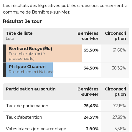
Les résultats des législatives publiés ci-dessous concernent la
commune de Bernières-sur-Mer.
Résultat 2e tour
Tête de liste
Bernières
Circonscri
Liste
-sur-Mer
ption
Bertrand Bouyx (Élu)
65,50%
61,68%
Ensemble ! (Majorité
présidentielle)
Philippe Chapron
34,50%
38,32%
Rassemblement National
Participation au scrutin
Bernières
Circonscri
-sur-Mer
ption
Taux de participation
75,43%
72,15%
Taux d'abstention
24,57%
27,85%
Votes blancs (en pourcentage
3,80%
3,58%