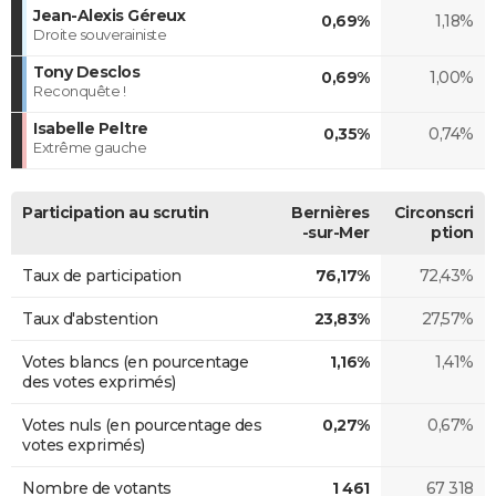
Jean-Alexis Géreux
0,69%
1,18%
Droite souverainiste
Tony Desclos
0,69%
1,00%
Reconquête !
Isabelle Peltre
0,35%
0,74%
Extrême gauche
Participation au scrutin
Bernières
Circonscri
-sur-Mer
ption
Taux de participation
76,17%
72,43%
Taux d'abstention
23,83%
27,57%
Votes blancs (en pourcentage
1,16%
1,41%
des votes exprimés)
Votes nuls (en pourcentage des
0,27%
0,67%
votes exprimés)
Nombre de votants
1 461
67 318