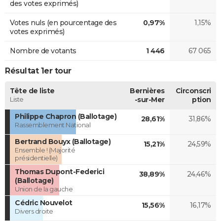
des votes exprimés)
Votes nuls (en pourcentage des
0,97%
1,15%
votes exprimés)
Nombre de votants
1 446
67 065
Résultat 1er tour
Tête de liste
Bernières
Circonscri
Liste
-sur-Mer
ption
Philippe Chapron (Ballotage)
28,61%
31,86%
Rassemblement National
Bertrand Bouyx (Ballotage)
15,21%
24,59%
Ensemble ! (Majorité
présidentielle)
Thomas Dupont-Federici
38,89%
24,46%
(Ballotage)
Union de la gauche
Cédric Nouvelot
15,56%
16,17%
Divers droite