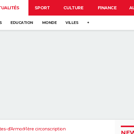
TUALITÉS
SPORT
CULTURE
FINANCE
A
S
EDUCATION
MONDE
VILLES
+
tes-d'Armor
1ère circonscription
NEW