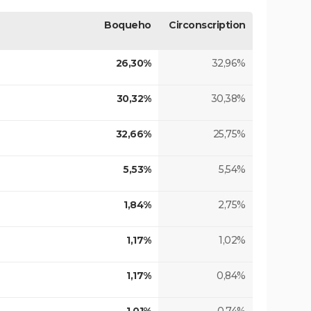
Boqueho
Circonscription
26,30%
32,96%
30,32%
30,38%
32,66%
25,75%
5,53%
5,54%
1,84%
2,75%
1,17%
1,02%
1,17%
0,84%