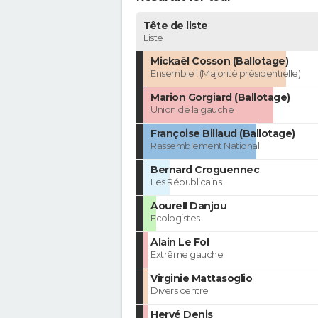
Tête de liste
Liste
Mickaël Cosson (Ballotage)
Ensemble ! (Majorité présidentielle)
Marion Gorgiard (Ballotage)
Union de la gauche
Françoise Billaud (Ballotage)
Rassemblement National
Bernard Croguennec
Les Républicains
Aourell Danjou
Ecologistes
Alain Le Fol
Extrême gauche
Virginie Mattasoglio
Divers centre
Hervé Denis