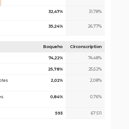
32,47%
31,78%
35,24%
26,77%
Boqueho
Circonscription
74,22%
74,48%
25,78%
25,52%
otes
2,02%
2,08%
es
0,84%
0,76%
593
67 511