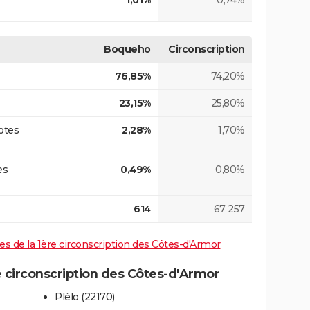
1,01%
0,74%
Boqueho
Circonscription
76,85%
74,20%
23,15%
25,80%
otes
2,28%
1,70%
es
0,49%
0,80%
614
67 257
ives de la 1ère circonscription des Côtes-d'Armor
 circonscription des Côtes-d'Armor
Plélo (22170)