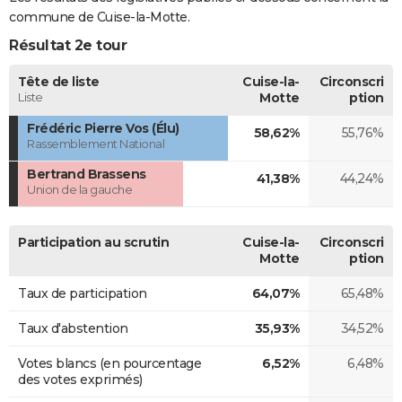
commune de Cuise-la-Motte.
Résultat 2e tour
Tête de liste
Cuise-la-
Circonscri
Liste
Motte
ption
Frédéric Pierre Vos (Élu)
58,62%
55,76%
Rassemblement National
Bertrand Brassens
41,38%
44,24%
Union de la gauche
Participation au scrutin
Cuise-la-
Circonscri
Motte
ption
Taux de participation
64,07%
65,48%
Taux d'abstention
35,93%
34,52%
Votes blancs (en pourcentage
6,52%
6,48%
des votes exprimés)