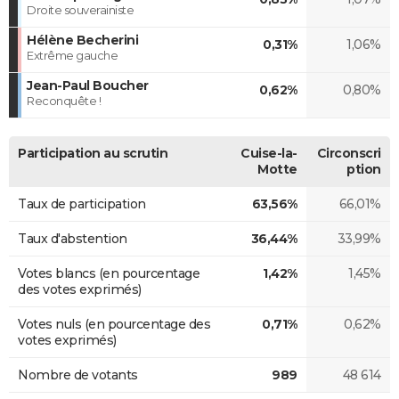
Droite souverainiste
Hélène Becherini
0,31%
1,06%
Extrême gauche
Jean-Paul Boucher
0,62%
0,80%
Reconquête !
Participation au scrutin
Cuise-la-
Circonscri
Motte
ption
Taux de participation
63,56%
66,01%
Taux d'abstention
36,44%
33,99%
Votes blancs (en pourcentage
1,42%
1,45%
des votes exprimés)
Votes nuls (en pourcentage des
0,71%
0,62%
votes exprimés)
Nombre de votants
989
48 614