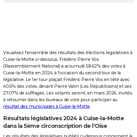
City break
Voyage de noces
Climat
Destinations
Voyage nature
Forum
+
PHOTO
GUIDES D'ACHAT
BONS PLANS
CARTE DE VOEUX
Visualisez l'ensemble des résultats des élections législatives à
Carte Bonne année
Carte Pâques
Carte de Noël
Carte Saint-Valentin
Carte d'anniversaire
DICTIONNAIRE
Cuise-la-Motte ci-dessous. Frédéric Pierre Vos
(Rassemblement National) a accumulé 58.62% des votes à
Biographies
Expressions
Dictionnaire
Citations
Proverbes
PROGRAMME TV
Cuise-la-Motte en 2024, à l'occasion du second tour de la
législative. Le 1er tour plaçait Frédéric Pierre Vos en tête avec
COPAINS D'AVANT
40.6% des votes, devant Pierre Vatin (Les Républicains) et ses
27.07% de suffrages. Les votants seront, en mars 2026, invités
Se connecter
Collèges
Universités
Service militaire
S'inscrire
Lycées
Primaires
Entreprises
Avis de recherche
AVIS DE DÉCÈS
à retourner dans les bureaux de vote pour participer au
résultat des municipales à Cuise-la-Motte
.
FORUM
Lifestyle
Sport
Television
Cinema
Bricolage
Culture
Auto
Voyage
Résultats législatives 2024 à Cuise-la-Motte
dans la 5ème circonscription de l'Oise
Les résultats des législatives publiés ci-dessous concernent la