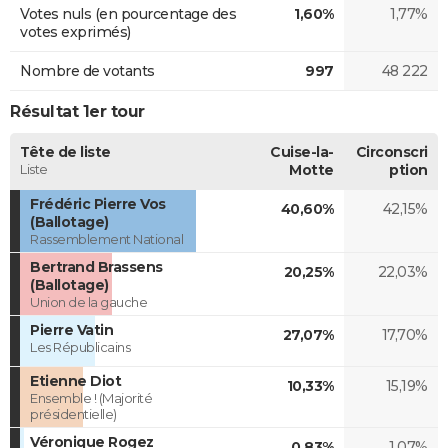
Votes nuls (en pourcentage des
1,60%
1,77%
votes exprimés)
Nombre de votants
997
48 222
Résultat 1er tour
Tête de liste
Cuise-la-
Circonscri
Liste
Motte
ption
Frédéric Pierre Vos
40,60%
42,15%
(Ballotage)
Rassemblement National
Bertrand Brassens
20,25%
22,03%
(Ballotage)
Union de la gauche
Pierre Vatin
27,07%
17,70%
Les Républicains
Etienne Diot
10,33%
15,19%
Ensemble ! (Majorité
présidentielle)
Véronique Rogez
0,83%
1,07%