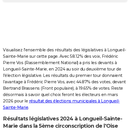
City break
Voyage de noces
Climat
Destinations
Voyage nature
Forum
+
PHOTO
GUIDES D'ACHAT
BONS PLANS
CARTE DE VOEUX
Visualisez l'ensemble des résultats des législatives à Longueil-
Carte Bonne année
Carte Pâques
Carte de Noël
Carte Saint-Valentin
Carte d'anniversaire
DICTIONNAIRE
Sainte-Marie sur cette page. Avec 58.12% des voix, Frédéric
Pierre Vos (Rassemblement National) a pris les devants à
Biographies
Expressions
Dictionnaire
Citations
Proverbes
PROGRAMME TV
Longueil-Sainte-Marie, en 2024 au soir du deuxième tour de
l'élection législative. Les résultats du premier tour donnaient
COPAINS D'AVANT
l’avantage à Frédéric Pierre Vos, avec 44.87% des votes, devant
Bertrand Brassens (Front populaire), à 19.65% de votes. Reste
Se connecter
Collèges
Universités
Service militaire
S'inscrire
Lycées
Primaires
Entreprises
Avis de recherche
AVIS DE DÉCÈS
désormais à savoir quel choix feront les électeurs en mars
2026 pour le
résultat des élections municipales à Longueil-
FORUM
Sainte-Marie
.
Lifestyle
Sport
Television
Cinema
Bricolage
Culture
Auto
Voyage
Résultats législatives 2024 à Longueil-Sainte-
Marie dans la 5ème circonscription de l'Oise