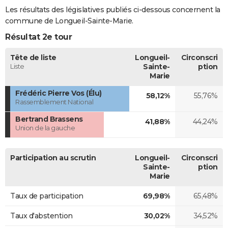
Les résultats des législatives publiés ci-dessous concernent la
commune de Longueil-Sainte-Marie.
Résultat 2e tour
Tête de liste
Longueil-
Circonscri
Liste
Sainte-
ption
Marie
Frédéric Pierre Vos (Élu)
58,12%
55,76%
Rassemblement National
Bertrand Brassens
41,88%
44,24%
Union de la gauche
Participation au scrutin
Longueil-
Circonscri
Sainte-
ption
Marie
Taux de participation
69,98%
65,48%
Taux d'abstention
30,02%
34,52%