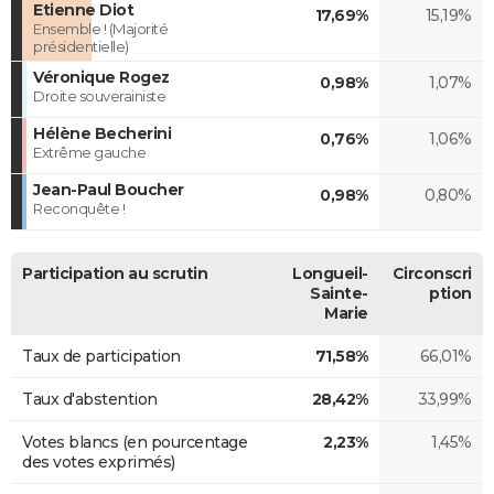
Etienne Diot
17,69%
15,19%
Ensemble ! (Majorité
présidentielle)
Véronique Rogez
0,98%
1,07%
Droite souverainiste
Hélène Becherini
0,76%
1,06%
Extrême gauche
Jean-Paul Boucher
0,98%
0,80%
Reconquête !
Participation au scrutin
Longueil-
Circonscri
Sainte-
ption
Marie
Taux de participation
71,58%
66,01%
Taux d'abstention
28,42%
33,99%
Votes blancs (en pourcentage
2,23%
1,45%
des votes exprimés)