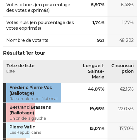
Votes blancs (en pourcentage
5,97%
6,48%
des votes exprimés)
Votes nuls (en pourcentage des
1,74%
1,77%
votes exprimés)
Nombre de votants
921
48 222
Résultat 1er tour
Tête de liste
Longueil-
Circonscri
Liste
Sainte-
ption
Marie
Frédéric Pierre Vos
44,87%
42,15%
(Ballotage)
Rassemblement National
Bertrand Brassens
19,65%
22,03%
(Ballotage)
Union de la gauche
Pierre Vatin
15,07%
17,70%
Les Républicains