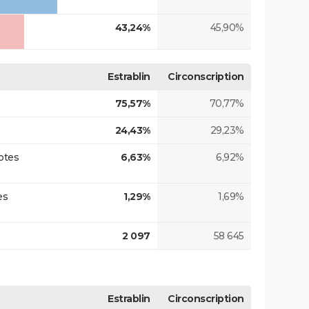
43,24%
45,90%
Estrablin
Circonscription
75,57%
70,77%
24,43%
29,23%
otes
6,63%
6,92%
es
1,29%
1,69%
2 097
58 645
Estrablin
Circonscription