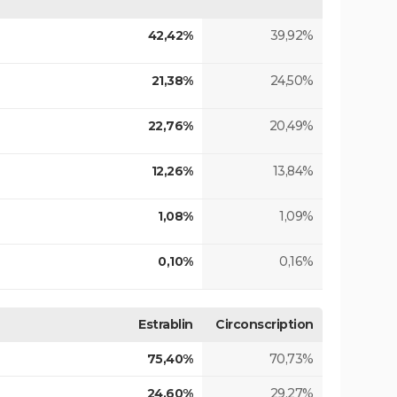
42,42%
39,92%
21,38%
24,50%
22,76%
20,49%
12,26%
13,84%
1,08%
1,09%
0,10%
0,16%
Estrablin
Circonscription
75,40%
70,73%
24,60%
29,27%