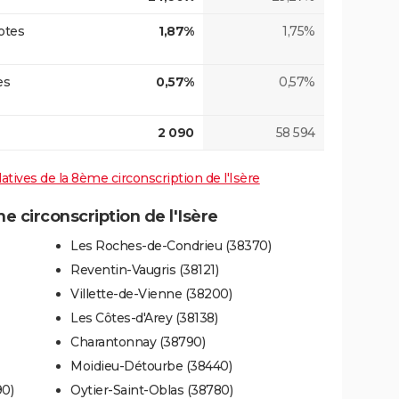
otes
1,87%
1,75%
es
0,57%
0,57%
2 090
58 594
latives de la 8ème circonscription de l'Isère
circonscription de l'Isère
Les Roches-de-Condrieu (38370)
Reventin-Vaugris (38121)
Villette-de-Vienne (38200)
Les Côtes-d'Arey (38138)
Charantonnay (38790)
Moidieu-Détourbe (38440)
90)
Oytier-Saint-Oblas (38780)