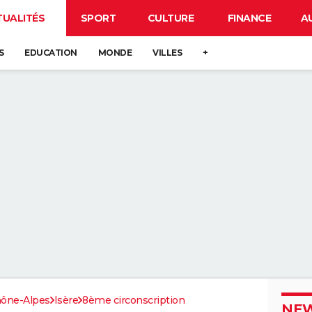
TUALITÉS
SPORT
CULTURE
FINANCE
A
S
EDUCATION
MONDE
VILLES
+
ône-Alpes
Isère
8ème circonscription
NEW