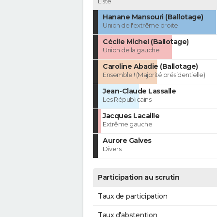
Liste
Hanane Mansouri (Ballotage)
Union de l'extrême droite
Cécile Michel (Ballotage)
Union de la gauche
Caroline Abadie (Ballotage)
Ensemble ! (Majorité présidentielle)
Jean-Claude Lassalle
Les Républicains
Jacques Lacaille
Extrême gauche
Aurore Galves
Divers
Participation au scrutin
Taux de participation
Taux d'abstention