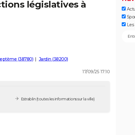
tions législatives à
Actu
)
Spo
Les 
eptème (38780)
Jardin (38200)
17/09/25 17:10
Estrablin
(toutes les informations sur la ville)