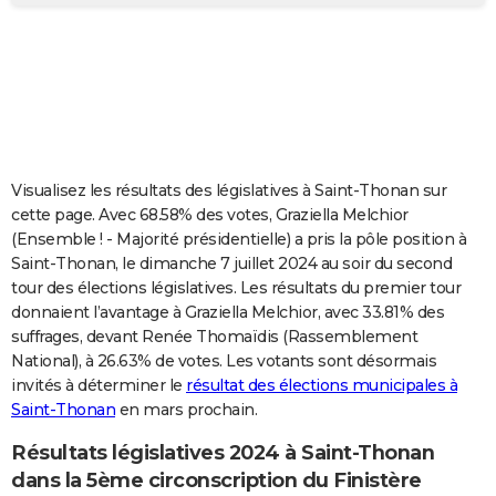
City break
Voyage de noces
Climat
Destinations
Voyage nature
Forum
+
PHOTO
GUIDES D'ACHAT
BONS PLANS
CARTE DE VOEUX
Visualisez les résultats des législatives à Saint-Thonan sur
Carte Bonne année
Carte Pâques
Carte de Noël
Carte Saint-Valentin
Carte d'anniversaire
DICTIONNAIRE
cette page. Avec 68.58% des votes, Graziella Melchior
(Ensemble ! - Majorité présidentielle) a pris la pôle position à
Biographies
Expressions
Dictionnaire
Citations
Proverbes
PROGRAMME TV
Saint-Thonan, le dimanche 7 juillet 2024 au soir du second
tour des élections législatives. Les résultats du premier tour
COPAINS D'AVANT
donnaient l’avantage à Graziella Melchior, avec 33.81% des
suffrages, devant Renée Thomaïdis (Rassemblement
Se connecter
Collèges
Universités
Service militaire
S'inscrire
Lycées
Primaires
Entreprises
Avis de recherche
AVIS DE DÉCÈS
National), à 26.63% de votes. Les votants sont désormais
invités à déterminer le
résultat des élections municipales à
FORUM
Saint-Thonan
en mars prochain.
Lifestyle
Sport
Television
Cinema
Bricolage
Culture
Auto
Voyage
Résultats législatives 2024 à Saint-Thonan
dans la 5ème circonscription du Finistère