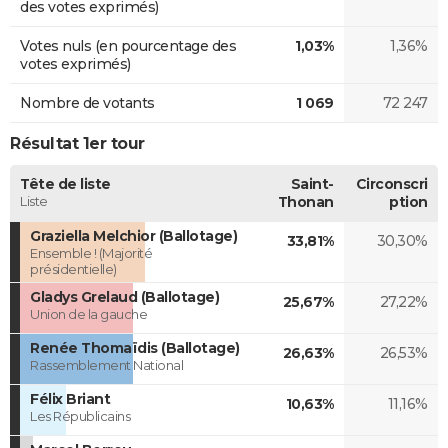
des votes exprimés)
Votes nuls (en pourcentage des
1,03%
1,36%
votes exprimés)
Nombre de votants
1 069
72 247
Résultat 1er tour
Tête de liste
Saint-
Circonscri
Liste
Thonan
ption
Graziella Melchior (Ballotage)
33,81%
30,30%
Ensemble ! (Majorité
présidentielle)
Gladys Grelaud (Ballotage)
25,67%
27,22%
Union de la gauche
Renée Thomaïdis (Ballotage)
26,63%
26,53%
Rassemblement National
Félix Briant
10,63%
11,16%
Les Républicains