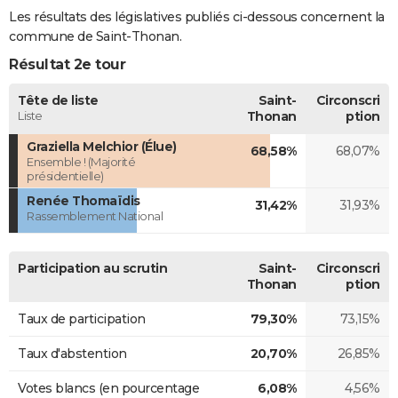
Les résultats des législatives publiés ci-dessous concernent la
commune de Saint-Thonan.
Résultat 2e tour
Tête de liste
Saint-
Circonscri
Liste
Thonan
ption
Graziella Melchior (Élue)
68,58%
68,07%
Ensemble ! (Majorité
présidentielle)
Renée Thomaïdis
31,42%
31,93%
Rassemblement National
Participation au scrutin
Saint-
Circonscri
Thonan
ption
Taux de participation
79,30%
73,15%
Taux d'abstention
20,70%
26,85%
Votes blancs (en pourcentage
6,08%
4,56%