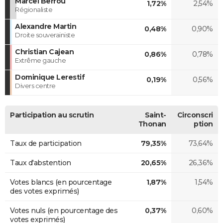
Marcel Berrou
1,72%
2,54%
Régionaliste
Alexandre Martin
0,48%
0,90%
Droite souverainiste
Christian Cajean
0,86%
0,78%
Extrême gauche
Dominique Lerestif
0,19%
0,56%
Divers centre
Participation au scrutin
Saint-
Circonscri
Thonan
ption
Taux de participation
79,35%
73,64%
Taux d'abstention
20,65%
26,36%
Votes blancs (en pourcentage
1,87%
1,54%
des votes exprimés)
Votes nuls (en pourcentage des
0,37%
0,60%
votes exprimés)