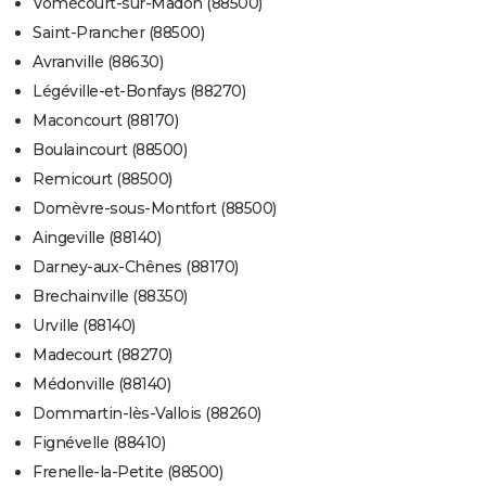
Vomécourt-sur-Madon (88500)
Saint-Prancher (88500)
Avranville (88630)
Légéville-et-Bonfays (88270)
Maconcourt (88170)
Boulaincourt (88500)
Remicourt (88500)
Domèvre-sous-Montfort (88500)
Aingeville (88140)
Darney-aux-Chênes (88170)
Brechainville (88350)
Urville (88140)
Madecourt (88270)
Médonville (88140)
Dommartin-lès-Vallois (88260)
Fignévelle (88410)
Frenelle-la-Petite (88500)