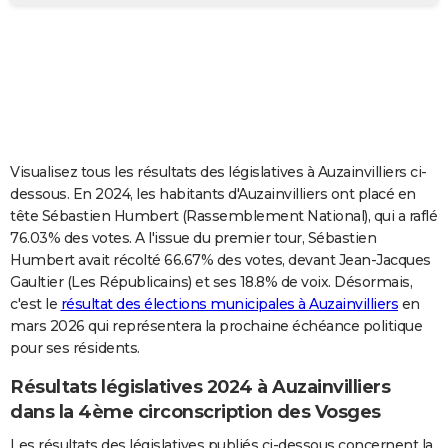
City break
Voyage de noces
Climat
Destinations
Voyage nature
Forum
+
PHOTO
GUIDES D'ACHAT
BONS PLANS
CARTE DE VOEUX
Visualisez tous les résultats des législatives à Auzainvilliers ci-
Carte Bonne année
Carte Pâques
Carte de Noël
Carte Saint-Valentin
Carte d'anniversaire
DICTIONNAIRE
dessous. En 2024, les habitants d'Auzainvilliers ont placé en
tête Sébastien Humbert (Rassemblement National), qui a raflé
Biographies
Expressions
Dictionnaire
Citations
Proverbes
PROGRAMME TV
76.03% des votes. A l'issue du premier tour, Sébastien
Humbert avait récolté 66.67% des votes, devant Jean-Jacques
COPAINS D'AVANT
Gaultier (Les Républicains) et ses 18.8% de voix. Désormais,
c'est le
résultat des élections municipales à Auzainvilliers
en
Se connecter
Collèges
Universités
Service militaire
S'inscrire
Lycées
Primaires
Entreprises
Avis de recherche
AVIS DE DÉCÈS
mars 2026 qui représentera la prochaine échéance politique
pour ses résidents.
FORUM
Lifestyle
Sport
Television
Cinema
Bricolage
Culture
Auto
Voyage
Résultats législatives 2024 à Auzainvilliers
dans la 4ème circonscription des Vosges
Les résultats des législatives publiés ci-dessous concernent la