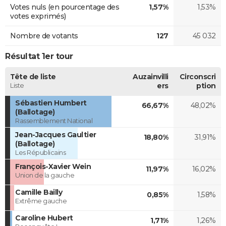
Votes nuls (en pourcentage des
1,57%
1,53%
votes exprimés)
Nombre de votants
127
45 032
Résultat 1er tour
Tête de liste
Auzainvilli
Circonscri
Liste
ers
ption
Sébastien Humbert
66,67%
48,02%
(Ballotage)
Rassemblement National
Jean-Jacques Gaultier
18,80%
31,91%
(Ballotage)
Les Républicains
François-Xavier Wein
11,97%
16,02%
Union de la gauche
Camille Bailly
0,85%
1,58%
Extrême gauche
Caroline Hubert
1,71%
1,26%