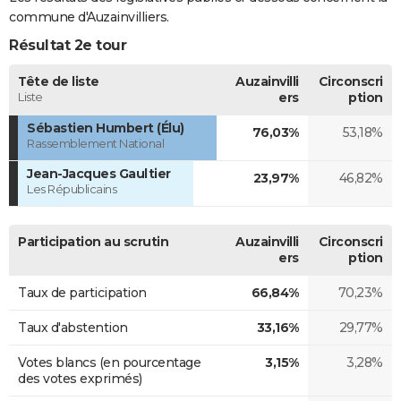
commune d'Auzainvilliers.
Résultat 2e tour
Tête de liste
Auzainvilli
Circonscri
Liste
ers
ption
Sébastien Humbert (Élu)
76,03%
53,18%
Rassemblement National
Jean-Jacques Gaultier
23,97%
46,82%
Les Républicains
Participation au scrutin
Auzainvilli
Circonscri
ers
ption
Taux de participation
66,84%
70,23%
Taux d'abstention
33,16%
29,77%
Votes blancs (en pourcentage
3,15%
3,28%
des votes exprimés)