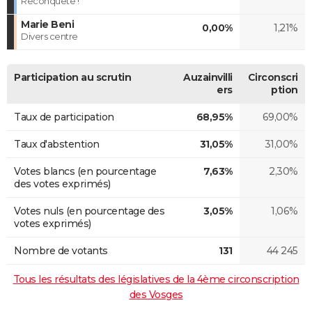
Reconquête !
Marie Beni
0,00%
1,21%
Divers centre
Participation au scrutin
Auzainvilli
Circonscri
ers
ption
Taux de participation
68,95%
69,00%
Taux d'abstention
31,05%
31,00%
Votes blancs (en pourcentage
7,63%
2,30%
des votes exprimés)
Votes nuls (en pourcentage des
3,05%
1,06%
votes exprimés)
Nombre de votants
131
44 245
Tous les résultats des législatives de la 4ème circonscription
des Vosges