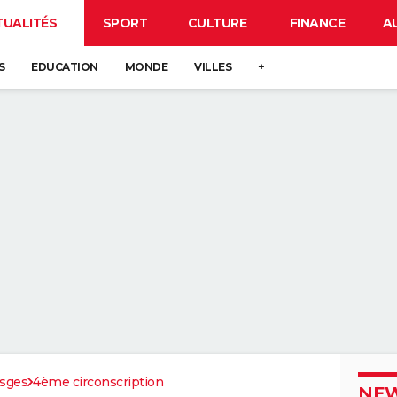
TUALITÉS
SPORT
CULTURE
FINANCE
A
S
EDUCATION
MONDE
VILLES
+
sges
4ème circonscription
NEW