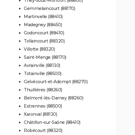
They-sous-Montfort (88800)
Gemmelaincourt (88170)
Martinvelle (88410)
Madegney (88450)
Godoncourt (88410)
Tollaincourt (88320)
Villotte (88320)
Saint-Menge (88170)
Avrainville (88130)
Totainville (88500)
Gelvécourt-et-Adompt (88270)
Thuillières (88260)
Belmont-lès-Darney (88260)
Estrennes (88500)
Xaronval (88130)
Châtillon-sur-Saône (88410)
Robécourt (88320)