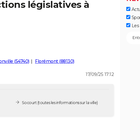
tions législatives à
Actu
Spo
Les 
nville (54740)
Florémont (88130)
17/09/25 17:12
Socourt
(toutes les informations sur la ville)