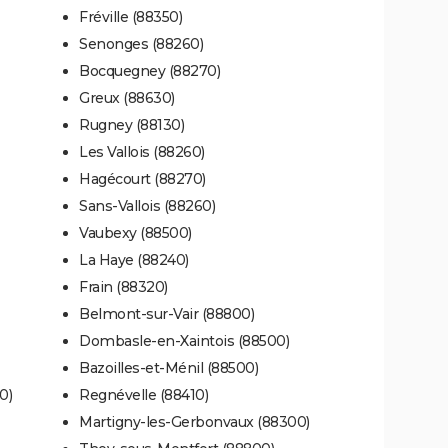
Fréville (88350)
Senonges (88260)
Bocquegney (88270)
Greux (88630)
Rugney (88130)
Les Vallois (88260)
Hagécourt (88270)
Sans-Vallois (88260)
Vaubexy (88500)
La Haye (88240)
Frain (88320)
Belmont-sur-Vair (88800)
Dombasle-en-Xaintois (88500)
Bazoilles-et-Ménil (88500)
0)
Regnévelle (88410)
Martigny-les-Gerbonvaux (88300)