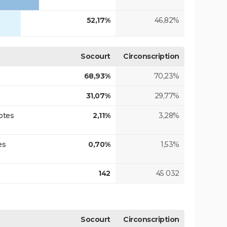
52,17%
46,82%
Socourt
Circonscription
68,93%
70,23%
31,07%
29,77%
otes
2,11%
3,28%
es
0,70%
1,53%
142
45 032
Socourt
Circonscription