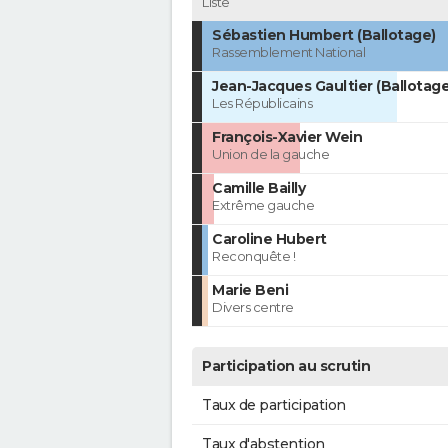
Liste
Sébastien Humbert (Ballotage)
Rassemblement National
Jean-Jacques Gaultier (Ballotage
Les Républicains
François-Xavier Wein
Union de la gauche
Camille Bailly
Extrême gauche
Caroline Hubert
Reconquête !
Marie Beni
Divers centre
Participation au scrutin
Taux de participation
Taux d'abstention