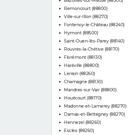
Bazoilles-sur-Meuse (88300)
Remoncourt (88800)
Ville-sur-Illon (88270)
Fontenoy-le-Château (88240)
Hymont (88500)
Saint-Ouen-lès-Parey (88140)
Rouvres-la-Chétive (88170)
Florémont (88130)
Haréville (88800)
Lerrain (88260)
Chamagne (88130)
Mandres-sur-Vair (88800)
Houécourt (88170)
Madonne-et-Lamerey (88270)
Damas-et-Bettegney (88270)
Hennezel (88260)
Escles (88260)