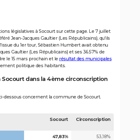
ons législatives à Socourt sur cette page. Le 7 juillet
féré Jean-Jacques Gaultier (Les Républicains), qu'ils
A l'issue du 1er tour, Sébastien Humbert avait obtenu
ques Gaultier (Les Républicains) et ses 36.57% de
ndre le 15 mars prochain et le
résultat des municipales
ement politique des habitants.
à Socourt dans la 4ème circonscription
és ci-dessous concernent la commune de Socourt.
Socourt
Circonscription
47,83%
53,18%