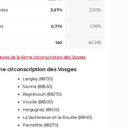
otes
3,57%
2,30%
es
0,71%
1,06%
140
44 245
latives de la 4ème circonscription des Vosges
e circonscription des Vosges
Langley (88130)
Sionne (88630)
Begnécourt (88270)
Vroville (88500)
Hergugney (88130)
La Vacheresse-et-la-Rouillie (88140)
Pierrefitte (88270)