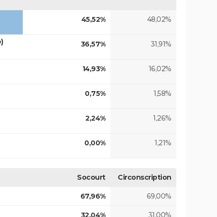
45,52%
48,02%
)
36,57%
31,91%
14,93%
16,02%
0,75%
1,58%
2,24%
1,26%
0,00%
1,21%
Socourt
Circonscription
67,96%
69,00%
32,04%
31,00%