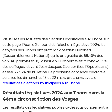
City break
Voyage de noces
Climat
Destinations
Voyage nature
Forum
+
PHOTO
GUIDES D'ACHAT
BONS PLANS
CARTE DE VOEUX
Visualisez les résultats des élections législatives aux Thons sur
cette page. Pour le 2e round de l'élection législative 2024, les
Carte Bonne année
Carte Pâques
Carte de Noël
Carte Saint-Valentin
Carte d'anniversaire
DICTIONNAIRE
citoyens des Thons ont préféré Sébastien Humbert
(Rassemblement National), qu'ils ont gratifié de 58.46% des
Biographies
Expressions
Dictionnaire
Citations
Proverbes
PROGRAMME TV
voix. Au premier tour, Sébastien Humbert avait récolté 49.21%
des suffrages, devant Jean-Jacques Gaultier (Les Républicains)
COPAINS D'AVANT
et ses 33.33% de bulletins. La prochaine échéance électorale
Se connecter
Collèges
Universités
Service militaire
S'inscrire
Lycées
Primaires
Entreprises
Avis de recherche
AVIS DE DÉCÈS
aura lieu les dimanches 15 et 22 mars prochains avec le
résultat des élections municipales aux Thons
.
FORUM
Résultats législatives 2024 aux Thons dans la
Lifestyle
Sport
Television
Cinema
Bricolage
Culture
Auto
Voyage
4ème circonscription des Vosges
Les résultats des législatives publiés ci-dessous concernent la