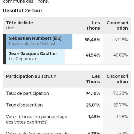
commune des Thons.
Résultat 2e tour
Tête de liste
Les
Circonscri
Liste
Thons
ption
Sébastien Humbert (Élu)
58,46%
53,18%
Rassemblement National
Jean-Jacques Gaultier
41,54%
46,82%
Les Républicains
Participation au scrutin
Les
Circonscri
Thons
ption
Taux de participation
74,19%
70,23%
Taux d'abstention
25,81%
29,77%
Votes blancs (en pourcentage
1,45%
3,28%
des votes exprimés)
Votes nuls (en pourcentage des
4,35%
1,53%