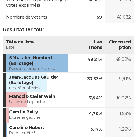
votes exprimés)
Nombre de votants
69
45 032
Résultat 1er tour
Tête de liste
Les
Circonscri
Liste
Thons
ption
Sébastien Humbert
49,21%
48,02%
(Ballotage)
Rassemblement National
Jean-Jacques Gaultier
33,33%
31,91%
(Ballotage)
Les Républicains
François-Xavier Wein
7,94%
16,02%
Union de la gauche
Camille Bailly
4,76%
1,58%
Extrême gauche
Caroline Hubert
3,17%
1,26%
Reconquête !