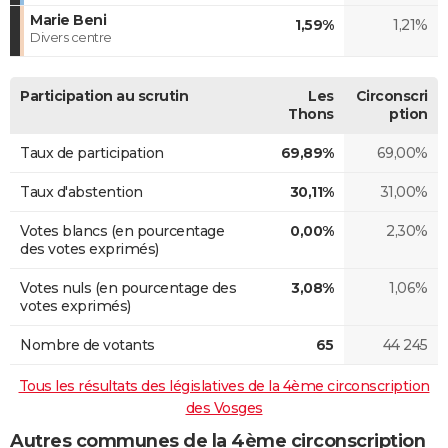
Marie Beni
1,59%
1,21%
Divers centre
Participation au scrutin
Les
Circonscri
Thons
ption
Taux de participation
69,89%
69,00%
Taux d'abstention
30,11%
31,00%
Votes blancs (en pourcentage
0,00%
2,30%
des votes exprimés)
Votes nuls (en pourcentage des
3,08%
1,06%
votes exprimés)
Nombre de votants
65
44 245
Tous les résultats des législatives de la 4ème circonscription
des Vosges
Autres communes de la 4ème circonscription