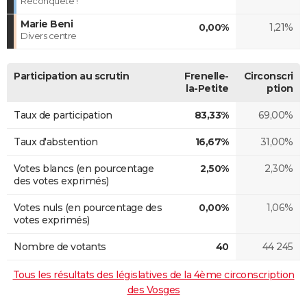
Reconquête !
Marie Beni
0,00%
1,21%
Divers centre
Participation au scrutin
Frenelle-
Circonscri
la-Petite
ption
Taux de participation
83,33%
69,00%
Taux d'abstention
16,67%
31,00%
Votes blancs (en pourcentage
2,50%
2,30%
des votes exprimés)
Votes nuls (en pourcentage des
0,00%
1,06%
votes exprimés)
Nombre de votants
40
44 245
Tous les résultats des législatives de la 4ème circonscription
des Vosges