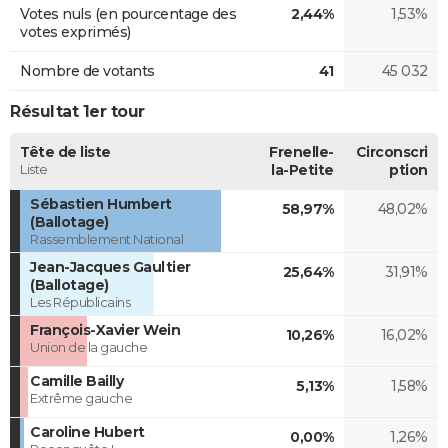
Votes nuls (en pourcentage des
2,44%
1,53%
votes exprimés)
Nombre de votants
41
45 032
Résultat 1er tour
Tête de liste
Frenelle-
Circonscri
Liste
la-Petite
ption
Sébastien Humbert
58,97%
48,02%
(Ballotage)
Rassemblement National
Jean-Jacques Gaultier
25,64%
31,91%
(Ballotage)
Les Républicains
François-Xavier Wein
10,26%
16,02%
Union de la gauche
Camille Bailly
5,13%
1,58%
Extrême gauche
Caroline Hubert
0,00%
1,26%