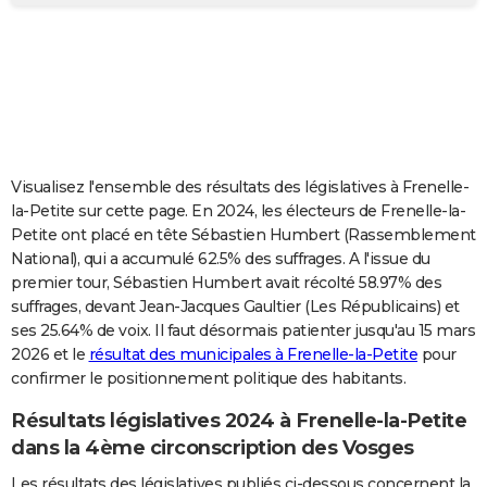
City break
Voyage de noces
Climat
Destinations
Voyage nature
Forum
+
PHOTO
GUIDES D'ACHAT
BONS PLANS
CARTE DE VOEUX
Visualisez l'ensemble des résultats des législatives à Frenelle-
Carte Bonne année
Carte Pâques
Carte de Noël
Carte Saint-Valentin
Carte d'anniversaire
DICTIONNAIRE
la-Petite sur cette page. En 2024, les électeurs de Frenelle-la-
Petite ont placé en tête Sébastien Humbert (Rassemblement
Biographies
Expressions
Dictionnaire
Citations
Proverbes
PROGRAMME TV
National), qui a accumulé 62.5% des suffrages. A l'issue du
premier tour, Sébastien Humbert avait récolté 58.97% des
COPAINS D'AVANT
suffrages, devant Jean-Jacques Gaultier (Les Républicains) et
ses 25.64% de voix. Il faut désormais patienter jusqu'au 15 mars
Se connecter
Collèges
Universités
Service militaire
S'inscrire
Lycées
Primaires
Entreprises
Avis de recherche
AVIS DE DÉCÈS
2026 et le
résultat des municipales à Frenelle-la-Petite
pour
confirmer le positionnement politique des habitants.
FORUM
Lifestyle
Sport
Television
Cinema
Bricolage
Culture
Auto
Voyage
Résultats législatives 2024 à Frenelle-la-Petite
dans la 4ème circonscription des Vosges
Les résultats des législatives publiés ci-dessous concernent la