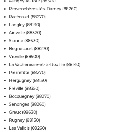
Autigny-la-Tour (88300)
Provenchères-lès-Darney (88260)
Racécourt (88270)
Langley (88130)
Ainvelle (88320)
Sionne (88630)
Begnécourt (88270)
Vroville (88500)
La Vacheresse-et-la-Rouillie (88140)
Pierrefitte (88270)
Hergugney (88130)
Fréville (88350)
Bocquegney (88270)
Senonges (88260)
Greux (88630)
Rugney (88130)
Les Vallois (88260)