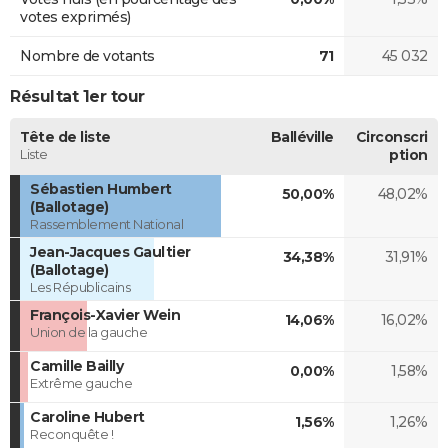
votes exprimés)
Nombre de votants
71
45 032
Résultat 1er tour
Tête de liste
Balléville
Circonscri
Liste
ption
Sébastien Humbert
50,00%
48,02%
(Ballotage)
Rassemblement National
Jean-Jacques Gaultier
34,38%
31,91%
(Ballotage)
Les Républicains
François-Xavier Wein
14,06%
16,02%
Union de la gauche
Camille Bailly
0,00%
1,58%
Extrême gauche
Caroline Hubert
1,56%
1,26%
Reconquête !