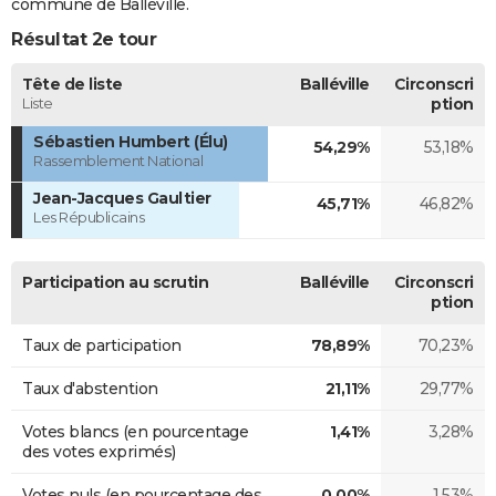
commune de Balléville.
Résultat 2e tour
Tête de liste
Balléville
Circonscri
Liste
ption
Sébastien Humbert (Élu)
54,29%
53,18%
Rassemblement National
Jean-Jacques Gaultier
45,71%
46,82%
Les Républicains
Participation au scrutin
Balléville
Circonscri
ption
Taux de participation
78,89%
70,23%
Taux d'abstention
21,11%
29,77%
Votes blancs (en pourcentage
1,41%
3,28%
des votes exprimés)
Votes nuls (en pourcentage des
0,00%
1,53%