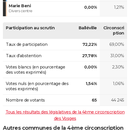
Marie Beni
0,00%
1,21%
Divers centre
Participation au scrutin
Balléville
Circonscri
ption
Taux de participation
72,22%
69,00%
Taux d'abstention
27,78%
31,00%
Votes blancs (en pourcentage
0,00%
2,30%
des votes exprimés)
Votes nuls (en pourcentage des
1,54%
1,06%
votes exprimés)
Nombre de votants
65
44 245
Tous les résultats des législatives de la 4ème circonscription
des Vosges
Autres communes de la 4ème circonscription