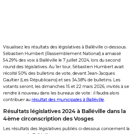
City break
Voyage de noces
Climat
Destinations
Voyage nature
Forum
+
PHOTO
GUIDES D'ACHAT
BONS PLANS
CARTE DE VOEUX
Visualisez les résultats des législatives à Balléville ci-dessous.
Sébastien Humbert (Rassemblement National) a amassé
Carte Bonne année
Carte Pâques
Carte de Noël
Carte Saint-Valentin
Carte d'anniversaire
DICTIONNAIRE
54.29% des voix à Balléville le 7 juillet 2024, lors du second
round des législatives. Au 1er tour, Sébastien Humbert avait
Biographies
Expressions
Dictionnaire
Citations
Proverbes
PROGRAMME TV
récolté 50% des bulletins de vote, devant Jean-Jacques
Gaultier (Les Républicains) et ses 34.38% de bulletins. Les
COPAINS D'AVANT
votants seront, les dimanches 15 et 22 mars 2026, invités à se
Se connecter
Collèges
Universités
Service militaire
S'inscrire
Lycées
Primaires
Entreprises
Avis de recherche
AVIS DE DÉCÈS
rendre à nouveau dans les bureaux de vote : il faudra alors
contribuer au
résultat des municipales à Balléville
.
FORUM
Résultats législatives 2024 à Balléville dans la
Lifestyle
Sport
Television
Cinema
Bricolage
Culture
Auto
Voyage
4ème circonscription des Vosges
Les résultats des législatives publiés ci-dessous concernent la