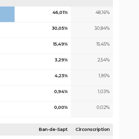
46,01%
48,16%
30,05%
30,84%
15,49%
15,45%
3,29%
2,54%
4,23%
1,95%
0,94%
1,03%
0,00%
0,02%
Ban-de-Sapt
Circonscription