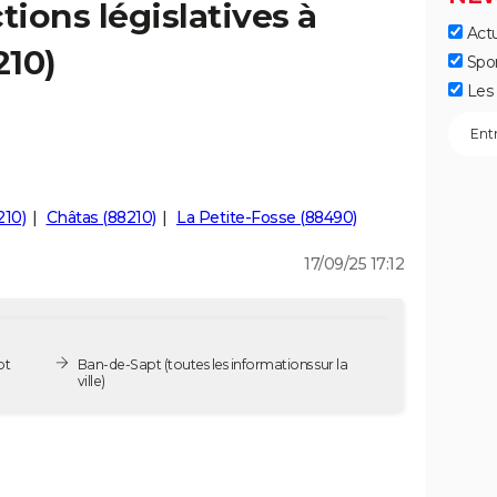
tions législatives à
Actu
210)
Spo
Les 
210)
Châtas (88210)
La Petite-Fosse (88490)
17/09/25 17:12
pt
Ban-de-Sapt
(toutes les informations sur la
ville)