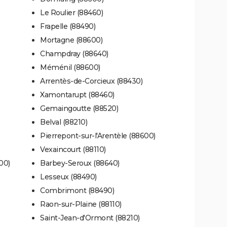
Le Roulier (88460)
Frapelle (88490)
Mortagne (88600)
Champdray (88640)
Méménil (88600)
Arrentès-de-Corcieux (88430)
Xamontarupt (88460)
Gemaingoutte (88520)
Belval (88210)
Pierrepont-sur-l'Arentèle (88600)
Vexaincourt (88110)
00)
Barbey-Seroux (88640)
Lesseux (88490)
Combrimont (88490)
Raon-sur-Plaine (88110)
Saint-Jean-d'Ormont (88210)