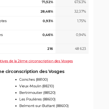
71,52%
67,63%
28,48%
32,37%
otes
0,93%
1,75%
es
0,46%
0,94%
216
48 623
latives de la 2ème circonscription des Vosges
 circonscription des Vosges
Coinches (88100)
Vieux-Moulin (88210)
Bertrimoutier (88520)
Les Poulières (88600)
Belmont-sur-Buttant (88600)