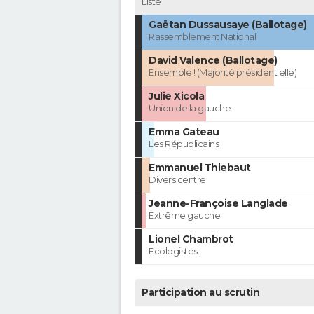
Liste
Gaëtan Dussausaye (Ballotage)
Rassemblement National
David Valence (Ballotage)
Ensemble ! (Majorité présidentielle)
Julie Xicola
Union de la gauche
Emma Gateau
Les Républicains
Emmanuel Thiebaut
Divers centre
Jeanne-Françoise Langlade
Extrême gauche
Lionel Chambrot
Ecologistes
Participation au scrutin