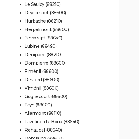
Le Saulcy (88210)
Deycimont (88600)
Hurbache (88210)
Herpelmont (88600)
Jussarupt (88640)
Lubine (88490)
Denipaire (88210)
Dompierre (88600)
Fiménil (88600)
Destord (88600)
Viménil (88600)
Gugnécourt (88600)
Fays (88600)
Allarmont (88110)
Laveline-du-Houx (88640)
Rehaupal (88640)
Domfaing (88600)