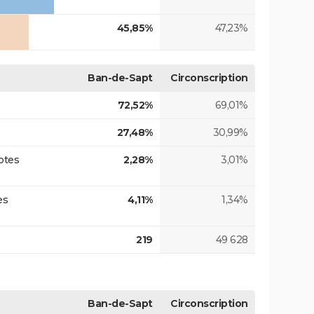
45,85%
47,23%
Ban-de-Sapt
Circonscription
72,52%
69,01%
27,48%
30,99%
otes
2,28%
3,01%
es
4,11%
1,34%
219
49 628
Ban-de-Sapt
Circonscription