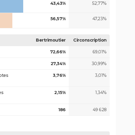
43,43%
52,77%
56,57%
47,23%
Bertrimoutier
Circonscription
72,66%
69,01%
27,34%
30,99%
otes
3,76%
3,01%
es
2,15%
1,34%
186
49 628