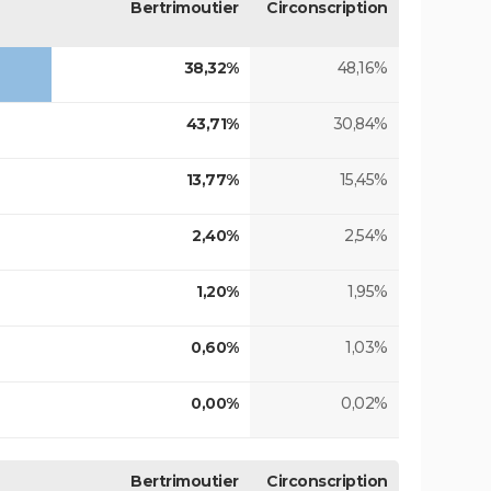
Bertrimoutier
Circonscription
38,32%
48,16%
43,71%
30,84%
13,77%
15,45%
2,40%
2,54%
1,20%
1,95%
0,60%
1,03%
0,00%
0,02%
Bertrimoutier
Circonscription