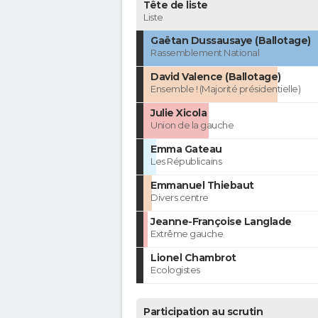
Tête de liste
Liste
Gaëtan Dussausaye (Ballotage)
Rassemblement National
David Valence (Ballotage)
Ensemble ! (Majorité présidentielle)
Julie Xicola
Union de la gauche
Emma Gateau
Les Républicains
Emmanuel Thiebaut
Divers centre
Jeanne-Françoise Langlade
Extrême gauche
Lionel Chambrot
Ecologistes
Participation au scrutin