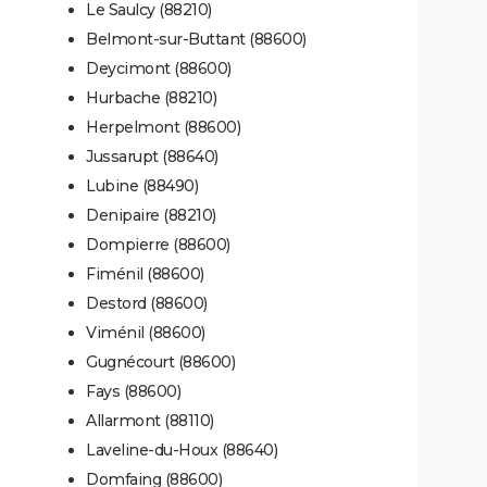
Le Saulcy (88210)
Belmont-sur-Buttant (88600)
Deycimont (88600)
Hurbache (88210)
Herpelmont (88600)
Jussarupt (88640)
Lubine (88490)
Denipaire (88210)
Dompierre (88600)
Fiménil (88600)
Destord (88600)
Viménil (88600)
Gugnécourt (88600)
Fays (88600)
Allarmont (88110)
Laveline-du-Houx (88640)
Domfaing (88600)