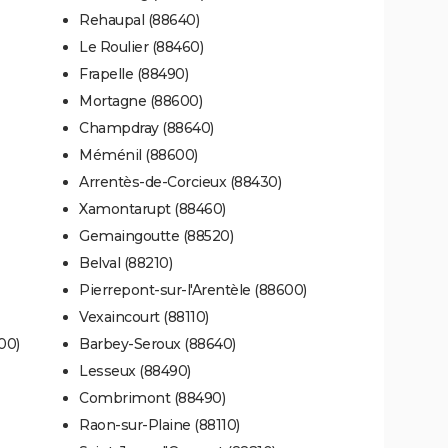
Rehaupal (88640)
Le Roulier (88460)
Frapelle (88490)
Mortagne (88600)
Champdray (88640)
Méménil (88600)
Arrentès-de-Corcieux (88430)
Xamontarupt (88460)
Gemaingoutte (88520)
Belval (88210)
Pierrepont-sur-l'Arentèle (88600)
Vexaincourt (88110)
00)
Barbey-Seroux (88640)
Lesseux (88490)
Combrimont (88490)
Raon-sur-Plaine (88110)