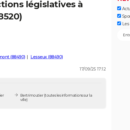
tions législatives à
Actu
8520)
Spo
Les 
ont (88490)
Lesseux (88490)
17/09/25 17:12
ier
Bertrimoutier
(toutes les informations sur la
ville)