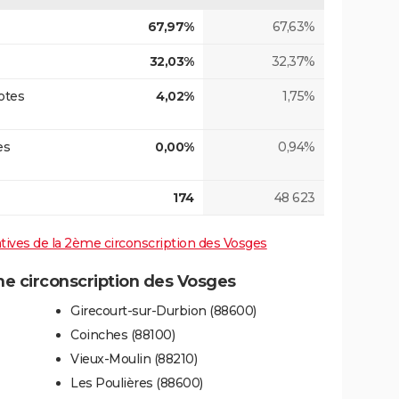
67,97%
67,63%
32,03%
32,37%
otes
4,02%
1,75%
es
0,00%
0,94%
174
48 623
latives de la 2ème circonscription des Vosges
 circonscription des Vosges
Girecourt-sur-Durbion (88600)
Coinches (88100)
Vieux-Moulin (88210)
Les Poulières (88600)