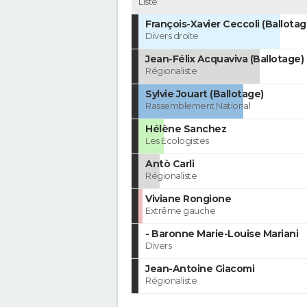
Liste
François-Xavier Ceccoli (Ballotag
Divers droite
Jean-Félix Acquaviva (Ballotage)
Régionaliste
Sylvie Jouart (Ballotage)
Rassemblement National
Hélène Sanchez
Les Ecologistes
Antò Carli
Régionaliste
Viviane Rongione
Extrême gauche
- Baronne Marie-Louise Mariani
Divers
Jean-Antoine Giacomi
Régionaliste