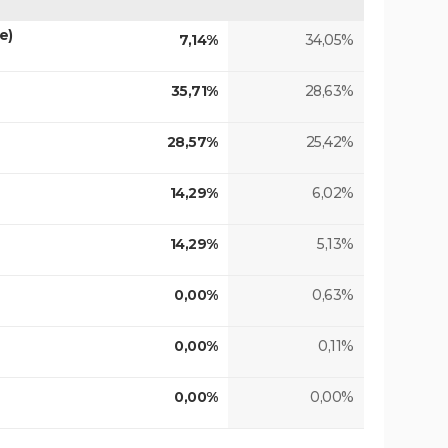
e)
7,14%
34,05%
35,71%
28,63%
28,57%
25,42%
14,29%
6,02%
14,29%
5,13%
0,00%
0,63%
0,00%
0,11%
0,00%
0,00%