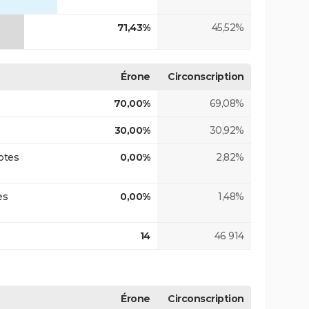
71,43%
45,52%
Érone
Circonscription
70,00%
69,08%
30,00%
30,92%
otes
0,00%
2,82%
es
0,00%
1,48%
14
46 914
Érone
Circonscription