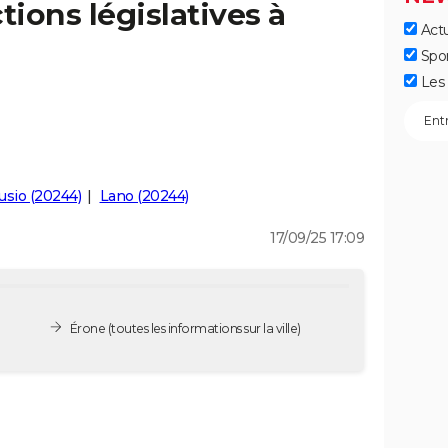
tions législatives à
Actu
Spo
Les 
usio (20244)
Lano (20244)
17/09/25 17:09
Érone
(toutes les informations sur la ville)