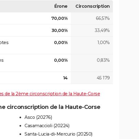
Érone
Circonscription
70,00%
66,51%
30,00%
33,49%
otes
0,00%
1,00%
es
0,00%
0,83%
14
45 179
ives de la 2ème circonscription de la Haute-Corse
 circonscription de la Haute-Corse
Asco (20276)
Casamaccioli (20224)
Santa-Lucia-di-Mercurio (20250)