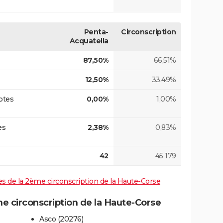
Penta-
Circonscription
Acquatella
87,50%
66,51%
12,50%
33,49%
otes
0,00%
1,00%
es
2,38%
0,83%
42
45 179
ives de la 2ème circonscription de la Haute-Corse
 circonscription de la Haute-Corse
Asco (20276)