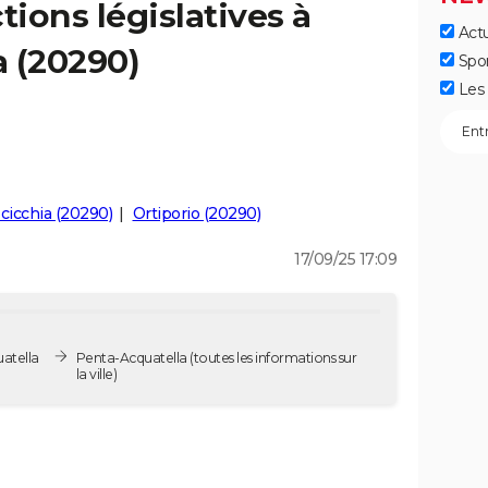
tions législatives à
Actu
 (20290)
Spo
Les 
cicchia (20290)
Ortiporio (20290)
17/09/25 17:09
uatella
Penta-Acquatella
(toutes les informations sur
la ville)