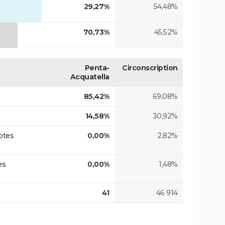
29,27%
54,48%
70,73%
45,52%
Penta-
Circonscription
Acquatella
85,42%
69,08%
14,58%
30,92%
otes
0,00%
2,82%
es
0,00%
1,48%
41
46 914