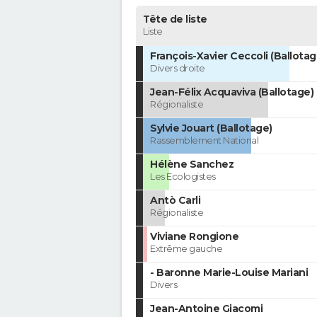
Tête de liste
Liste
François-Xavier Ceccoli (Ballotag
Divers droite
Jean-Félix Acquaviva (Ballotage)
Régionaliste
Sylvie Jouart (Ballotage)
Rassemblement National
Hélène Sanchez
Les Ecologistes
Antò Carli
Régionaliste
Viviane Rongione
Extrême gauche
- Baronne Marie-Louise Mariani
Divers
Jean-Antoine Giacomi