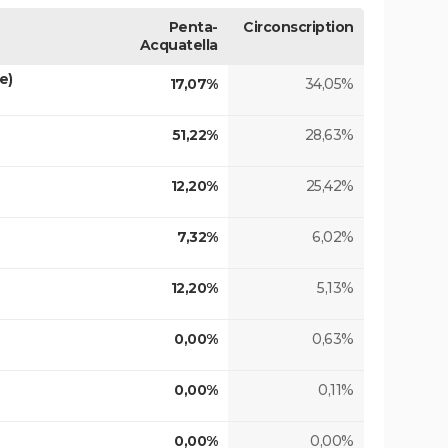
Penta-
Circonscription
Acquatella
e)
17,07%
34,05%
51,22%
28,63%
12,20%
25,42%
7,32%
6,02%
12,20%
5,13%
0,00%
0,63%
0,00%
0,11%
0,00%
0,00%