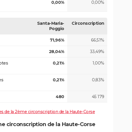
0,00%
0,00%
Santa-Maria-
Circonscription
Poggio
71,96%
66,51%
28,04%
33,49%
otes
0,21%
1,00%
es
0,21%
0,83%
480
45 179
ives de la 2ème circonscription de la Haute-Corse
 circonscription de la Haute-Corse