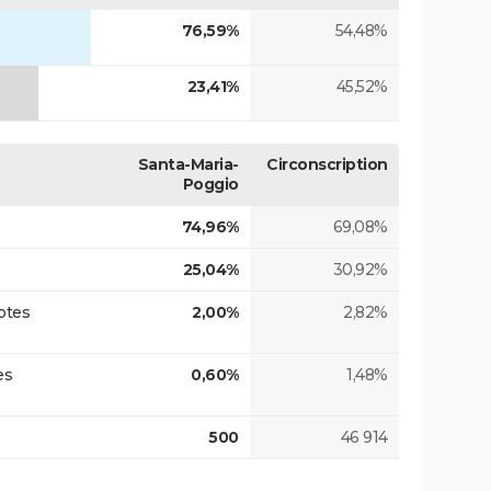
76,59%
54,48%
23,41%
45,52%
Santa-Maria-
Circonscription
Poggio
74,96%
69,08%
25,04%
30,92%
otes
2,00%
2,82%
es
0,60%
1,48%
500
46 914