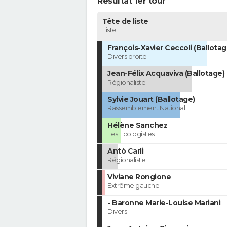
Résultat 1er tour
Tête de liste
Liste
François-Xavier Ceccoli (Ballotag
Divers droite
Jean-Félix Acquaviva (Ballotage)
Régionaliste
Sylvie Jouart (Ballotage)
Rassemblement National
Hélène Sanchez
Les Ecologistes
Antò Carli
Régionaliste
Viviane Rongione
Extrême gauche
- Baronne Marie-Louise Mariani
Divers