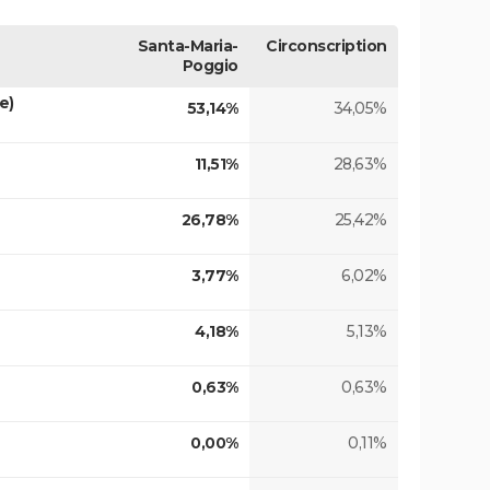
Santa-Maria-
Circonscription
Poggio
e)
53,14%
34,05%
11,51%
28,63%
26,78%
25,42%
3,77%
6,02%
4,18%
5,13%
0,63%
0,63%
0,00%
0,11%