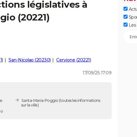
tions législatives à
Actu
gio (20221)
Spo
Les 
1)
San-Nicolao (20230)
Cervione (20221)
17/09/25 17:09
a-
Santa-Maria-Poggio
(toutes les informations
sur la ville)
gio