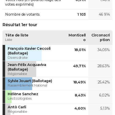
votes exprimés)
Nombre de votants
1 103
46 914
Résultat 1er tour
Tête de liste
Monticell
Circonscri
Liste
o
ption
François-Xavier Ceccoli
18,01%
34,05%
(Ballotage)
Divers droite
Jean-Félix Acquaviva
49,71%
28,63%
(Ballotage)
Régionaliste
Sylvie Jouart (Ballotage)
18,49%
25,42%
Rassemblement National
Hélène Sanchez
8,43%
6,02%
Les Ecologistes
Antò Carli
4,60%
5,13%
Régionaliste