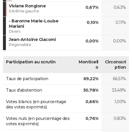
Viviane Rongione
0,67%
0,63%
Extrême gauche
- Baronne Marie-Louise
0,10%
0,11%
Mariani
Divers
Jean-Antoine Giacomi
0,00%
0,00%
Régionaliste
Participation au scrutin
Monticell
Circonscri
o
ption
Taux de participation
69,22%
66,51%
Taux d'abstention
30,78%
33,49%
Votes blancs (en pourcentage
0,66%
1,00%
des votes exprimés)
Votes nuls (en pourcentage des
0,76%
0,83%
votes exprimés)