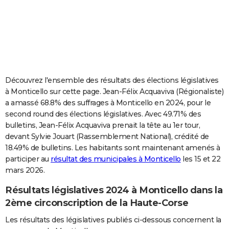
City break
Voyage de noces
Climat
Destinations
Voyage nature
Forum
+
PHOTO
GUIDES D'ACHAT
BONS PLANS
CARTE DE VOEUX
Découvrez l'ensemble des résultats des élections législatives
à Monticello sur cette page. Jean-Félix Acquaviva (Régionaliste)
Carte Bonne année
Carte Pâques
Carte de Noël
Carte Saint-Valentin
Carte d'anniversaire
DICTIONNAIRE
a amassé 68.8% des suffrages à Monticello en 2024, pour le
second round des élections législatives. Avec 49.71% des
Biographies
Expressions
Dictionnaire
Citations
Proverbes
PROGRAMME TV
bulletins, Jean-Félix Acquaviva prenait la tête au 1er tour,
devant Sylvie Jouart (Rassemblement National), crédité de
COPAINS D'AVANT
18.49% de bulletins. Les habitants sont maintenant amenés à
Se connecter
Collèges
Universités
Service militaire
S'inscrire
Lycées
Primaires
Entreprises
Avis de recherche
AVIS DE DÉCÈS
participer au
résultat des municipales à Monticello
les 15 et 22
mars 2026.
FORUM
Résultats législatives 2024 à Monticello dans la
Lifestyle
Sport
Television
Cinema
Bricolage
Culture
Auto
Voyage
2ème circonscription de la Haute-Corse
Les résultats des législatives publiés ci-dessous concernent la