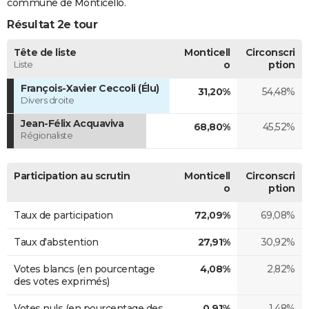
commune de Monticello.
Résultat 2e tour
Tête de liste
Monticell
Circonscri
Liste
o
ption
François-Xavier Ceccoli (Élu)
31,20%
54,48%
Divers droite
Jean-Félix Acquaviva
68,80%
45,52%
Régionaliste
Participation au scrutin
Monticell
Circonscri
o
ption
Taux de participation
72,09%
69,08%
Taux d'abstention
27,91%
30,92%
Votes blancs (en pourcentage
4,08%
2,82%
des votes exprimés)
Votes nuls (en pourcentage des
0,91%
1,48%