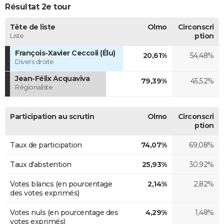
Résultat 2e tour
Tête de liste
Olmo
Circonscri
Liste
ption
François-Xavier Ceccoli (Élu)
20,61%
54,48%
Divers droite
Jean-Félix Acquaviva
79,39%
45,52%
Régionaliste
Participation au scrutin
Olmo
Circonscri
ption
Taux de participation
74,07%
69,08%
Taux d'abstention
25,93%
30,92%
Votes blancs (en pourcentage
2,14%
2,82%
des votes exprimés)
Votes nuls (en pourcentage des
4,29%
1,48%
votes exprimés)