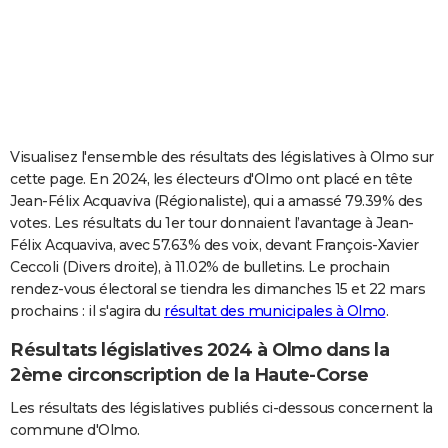
City break
Voyage de noces
Climat
Destinations
Voyage nature
Forum
+
PHOTO
GUIDES D'ACHAT
BONS PLANS
CARTE DE VOEUX
Visualisez l'ensemble des résultats des législatives à Olmo sur
cette page. En 2024, les électeurs d'Olmo ont placé en tête
Carte Bonne année
Carte Pâques
Carte de Noël
Carte Saint-Valentin
Carte d'anniversaire
DICTIONNAIRE
Jean-Félix Acquaviva (Régionaliste), qui a amassé 79.39% des
votes. Les résultats du 1er tour donnaient l’avantage à Jean-
Biographies
Expressions
Dictionnaire
Citations
Proverbes
PROGRAMME TV
Félix Acquaviva, avec 57.63% des voix, devant François-Xavier
Ceccoli (Divers droite), à 11.02% de bulletins. Le prochain
COPAINS D'AVANT
rendez-vous électoral se tiendra les dimanches 15 et 22 mars
Se connecter
Collèges
Universités
Service militaire
S'inscrire
Lycées
Primaires
Entreprises
Avis de recherche
AVIS DE DÉCÈS
prochains : il s'agira du
résultat des municipales à Olmo
.
Résultats législatives 2024 à Olmo dans la
FORUM
2ème circonscription de la Haute-Corse
Lifestyle
Sport
Television
Cinema
Bricolage
Culture
Auto
Voyage
Les résultats des législatives publiés ci-dessous concernent la
commune d'Olmo.