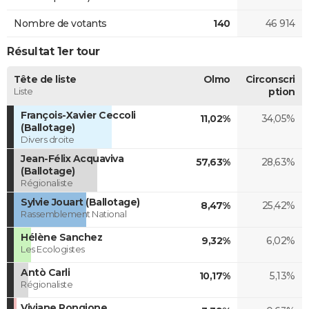
Nombre de votants
140
46 914
Résultat 1er tour
Tête de liste
Olmo
Circonscri
Liste
ption
François-Xavier Ceccoli
11,02%
34,05%
(Ballotage)
Divers droite
Jean-Félix Acquaviva
57,63%
28,63%
(Ballotage)
Régionaliste
Sylvie Jouart (Ballotage)
8,47%
25,42%
Rassemblement National
Hélène Sanchez
9,32%
6,02%
Les Ecologistes
Antò Carli
10,17%
5,13%
Régionaliste
Viviane Rongione