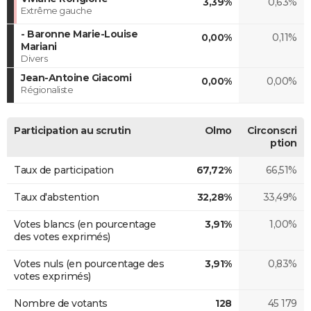
3,39%
0,63%
Extrême gauche
- Baronne Marie-Louise
0,00%
0,11%
Mariani
Divers
Jean-Antoine Giacomi
0,00%
0,00%
Régionaliste
Participation au scrutin
Olmo
Circonscri
ption
Taux de participation
67,72%
66,51%
Taux d'abstention
32,28%
33,49%
Votes blancs (en pourcentage
3,91%
1,00%
des votes exprimés)
Votes nuls (en pourcentage des
3,91%
0,83%
votes exprimés)
Nombre de votants
128
45 179