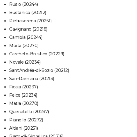
Rusio (20244)
Bustanico (20212)
Pietraserena (20251)
Gavignano (20218)
Cambia (20244)
Moïta (20270)
Carcheto-Brustico (20229)
Novale (20234)
Sant'Andréa-di-Bozio (20212)
San-Damiano (20213)
Ficaja (20237)
Felce (20234)
Matra (20270)
Quercitello (20237)
Pianello (20272)
Altiani (20251)
Prato-di-Giovellina (20218)