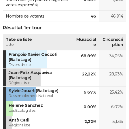
votes exprimés)
Nombre de votants
46
46 914
Résultat 1er tour
Tête de liste
Muracciol
Circonscri
Liste
e
ption
François-Xavier Ceccoli
68,89%
34,05%
(Ballotage)
Divers droite
Jean-Félix Acquaviva
22,22%
28,63%
(Ballotage)
Régionaliste
Sylvie Jouart (Ballotage)
6,67%
25,42%
Rassemblement National
Hélène Sanchez
0,00%
6,02%
Les Ecologistes
Antò Carli
2,22%
5,13%
Régionaliste