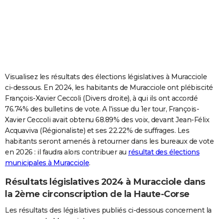
City break
Voyage de noces
Climat
Destinations
Voyage nature
Forum
+
PHOTO
GUIDES D'ACHAT
BONS PLANS
CARTE DE VOEUX
Visualisez les résultats des élections législatives à Muracciole
ci-dessous. En 2024, les habitants de Muracciole ont plébiscité
Carte Bonne année
Carte Pâques
Carte de Noël
Carte Saint-Valentin
Carte d'anniversaire
DICTIONNAIRE
François-Xavier Ceccoli (Divers droite), à qui ils ont accordé
76.74% des bulletins de vote. A l'issue du 1er tour, François-
Biographies
Expressions
Dictionnaire
Citations
Proverbes
PROGRAMME TV
Xavier Ceccoli avait obtenu 68.89% des voix, devant Jean-Félix
Acquaviva (Régionaliste) et ses 22.22% de suffrages. Les
COPAINS D'AVANT
habitants seront amenés à retourner dans les bureaux de vote
Se connecter
Collèges
Universités
Service militaire
S'inscrire
Lycées
Primaires
Entreprises
Avis de recherche
AVIS DE DÉCÈS
en 2026 : il faudra alors contribuer au
résultat des élections
municipales à Muracciole
.
FORUM
Résultats législatives 2024 à Muracciole dans
Lifestyle
Sport
Television
Cinema
Bricolage
Culture
Auto
Voyage
la 2ème circonscription de la Haute-Corse
Les résultats des législatives publiés ci-dessous concernent la