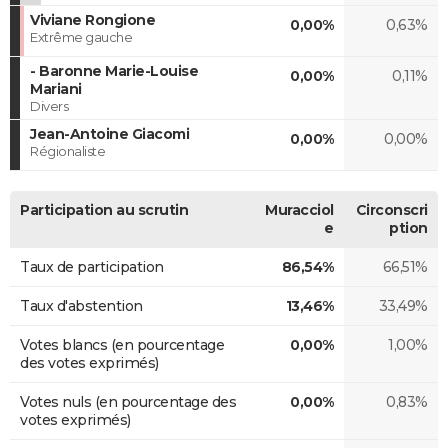
Viviane Rongione
0,00%
0,63%
Extrême gauche
- Baronne Marie-Louise
0,00%
0,11%
Mariani
Divers
Jean-Antoine Giacomi
0,00%
0,00%
Régionaliste
Participation au scrutin
Muracciol
Circonscri
e
ption
Taux de participation
86,54%
66,51%
Taux d'abstention
13,46%
33,49%
Votes blancs (en pourcentage
0,00%
1,00%
des votes exprimés)
Votes nuls (en pourcentage des
0,00%
0,83%
votes exprimés)