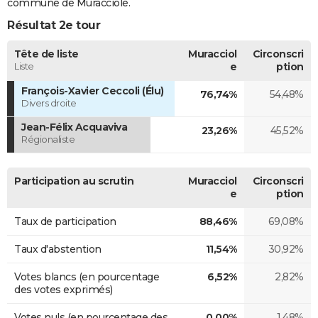
commune de Muracciole.
Résultat 2e tour
Tête de liste
Muracciol
Circonscri
Liste
e
ption
François-Xavier Ceccoli (Élu)
76,74%
54,48%
Divers droite
Jean-Félix Acquaviva
23,26%
45,52%
Régionaliste
Participation au scrutin
Muracciol
Circonscri
e
ption
Taux de participation
88,46%
69,08%
Taux d'abstention
11,54%
30,92%
Votes blancs (en pourcentage
6,52%
2,82%
des votes exprimés)
Votes nuls (en pourcentage des
0,00%
1,48%