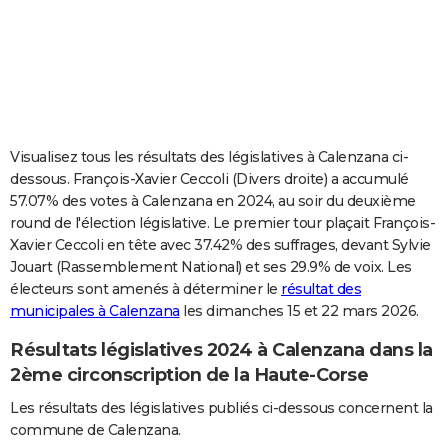
City break
Voyage de noces
Climat
Destinations
Voyage nature
Forum
+
PHOTO
GUIDES D'ACHAT
BONS PLANS
CARTE DE VOEUX
Visualisez tous les résultats des législatives à Calenzana ci-
dessous. François-Xavier Ceccoli (Divers droite) a accumulé
Carte Bonne année
Carte Pâques
Carte de Noël
Carte Saint-Valentin
Carte d'anniversaire
DICTIONNAIRE
57.07% des votes à Calenzana en 2024, au soir du deuxième
round de l'élection législative. Le premier tour plaçait François-
Biographies
Expressions
Dictionnaire
Citations
Proverbes
PROGRAMME TV
Xavier Ceccoli en tête avec 37.42% des suffrages, devant Sylvie
Jouart (Rassemblement National) et ses 29.9% de voix. Les
COPAINS D'AVANT
électeurs sont amenés à déterminer le
résultat des
Se connecter
Collèges
Universités
Service militaire
S'inscrire
Lycées
Primaires
Entreprises
Avis de recherche
AVIS DE DÉCÈS
municipales à Calenzana
les dimanches 15 et 22 mars 2026.
Résultats législatives 2024 à Calenzana dans la
FORUM
2ème circonscription de la Haute-Corse
Lifestyle
Sport
Television
Cinema
Bricolage
Culture
Auto
Voyage
Les résultats des législatives publiés ci-dessous concernent la
commune de Calenzana.