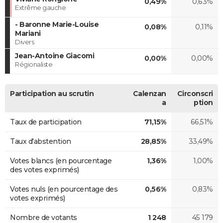
0,49%
0,63%
Extrême gauche
- Baronne Marie-Louise
0,08%
0,11%
Mariani
Divers
Jean-Antoine Giacomi
0,00%
0,00%
Régionaliste
Participation au scrutin
Calenzan
Circonscri
a
ption
Taux de participation
71,15%
66,51%
Taux d'abstention
28,85%
33,49%
Votes blancs (en pourcentage
1,36%
1,00%
des votes exprimés)
Votes nuls (en pourcentage des
0,56%
0,83%
votes exprimés)
Nombre de votants
1 248
45 179