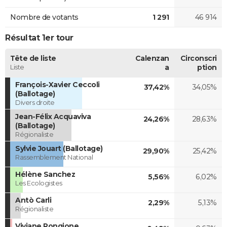
Nombre de votants
1 291
46 914
Résultat 1er tour
Tête de liste
Calenzan
Circonscri
Liste
a
ption
François-Xavier Ceccoli
37,42%
34,05%
(Ballotage)
Divers droite
Jean-Félix Acquaviva
24,26%
28,63%
(Ballotage)
Régionaliste
Sylvie Jouart (Ballotage)
29,90%
25,42%
Rassemblement National
Hélène Sanchez
5,56%
6,02%
Les Ecologistes
Antò Carli
2,29%
5,13%
Régionaliste
Viviane Rongione