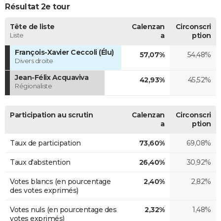
Résultat 2e tour
Tête de liste
Calenzan
Circonscri
Liste
a
ption
François-Xavier Ceccoli (Élu)
57,07%
54,48%
Divers droite
Jean-Félix Acquaviva
42,93%
45,52%
Régionaliste
Participation au scrutin
Calenzan
Circonscri
a
ption
Taux de participation
73,60%
69,08%
Taux d'abstention
26,40%
30,92%
Votes blancs (en pourcentage
2,40%
2,82%
des votes exprimés)
Votes nuls (en pourcentage des
2,32%
1,48%
votes exprimés)