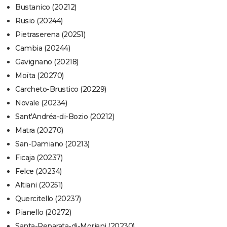
Bustanico (20212)
Rusio (20244)
Pietraserena (20251)
Cambia (20244)
Gavignano (20218)
Moïta (20270)
Carcheto-Brustico (20229)
Novale (20234)
Sant'Andréa-di-Bozio (20212)
Matra (20270)
San-Damiano (20213)
Ficaja (20237)
Felce (20234)
Altiani (20251)
Quercitello (20237)
Pianello (20272)
Santa-Reparata-di-Moriani (20230)