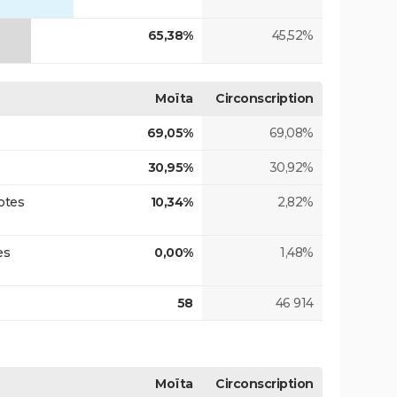
65,38%
45,52%
Moïta
Circonscription
69,05%
69,08%
30,95%
30,92%
otes
10,34%
2,82%
es
0,00%
1,48%
58
46 914
Moïta
Circonscription