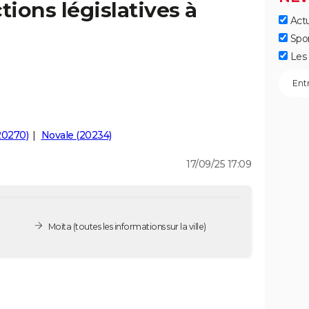
tions législatives à
Actu
Spo
Les 
20270)
Novale (20234)
17/09/25 17:09
Moïta
(toutes les informations sur la ville)