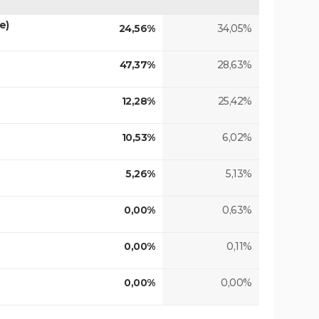
e)
24,56%
34,05%
47,37%
28,63%
12,28%
25,42%
10,53%
6,02%
5,26%
5,13%
0,00%
0,63%
0,00%
0,11%
0,00%
0,00%