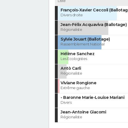
Liste
François-Xavier Ceccoli (Ballotag
Divers droite
Jean-Félix Acquaviva (Ballotage)
Régionaliste
Sylvie Jouart (Ballotage)
Rassemblement National
Hélène Sanchez
Les Ecologistes
Antò Carli
Régionaliste
Viviane Rongione
Extrême gauche
- Baronne Marie-Louise Mariani
Divers
Jean-Antoine Giacomi
Régionaliste