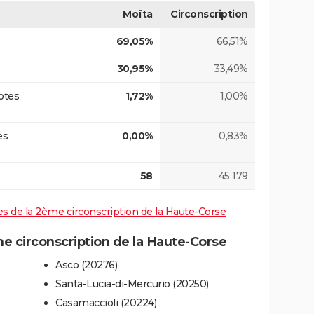
Moïta
Circonscription
69,05%
66,51%
30,95%
33,49%
otes
1,72%
1,00%
es
0,00%
0,83%
58
45 179
ives de la 2ème circonscription de la Haute-Corse
 circonscription de la Haute-Corse
Asco (20276)
Santa-Lucia-di-Mercurio (20250)
Casamaccioli (20224)