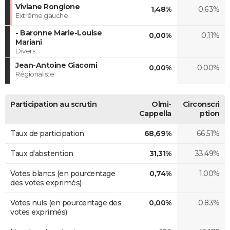
Viviane Rongione
1,48%
0,63%
Extrême gauche
- Baronne Marie-Louise
0,00%
0,11%
Mariani
Divers
Jean-Antoine Giacomi
0,00%
0,00%
Régionaliste
Participation au scrutin
Olmi-
Circonscri
Cappella
ption
Taux de participation
68,69%
66,51%
Taux d'abstention
31,31%
33,49%
Votes blancs (en pourcentage
0,74%
1,00%
des votes exprimés)
Votes nuls (en pourcentage des
0,00%
0,83%
votes exprimés)