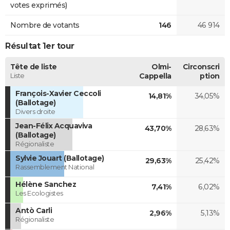
votes exprimés)
Nombre de votants
146
46 914
Résultat 1er tour
Tête de liste
Olmi-
Circonscri
Liste
Cappella
ption
François-Xavier Ceccoli
14,81%
34,05%
(Ballotage)
Divers droite
Jean-Félix Acquaviva
43,70%
28,63%
(Ballotage)
Régionaliste
Sylvie Jouart (Ballotage)
29,63%
25,42%
Rassemblement National
Hélène Sanchez
7,41%
6,02%
Les Ecologistes
Antò Carli
2,96%
5,13%
Régionaliste