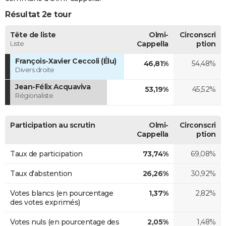
Résultat 2e tour
Tête de liste
Olmi-
Circonscri
Liste
Cappella
ption
François-Xavier Ceccoli (Élu)
46,81%
54,48%
Divers droite
Jean-Félix Acquaviva
53,19%
45,52%
Régionaliste
Participation au scrutin
Olmi-
Circonscri
Cappella
ption
Taux de participation
73,74%
69,08%
Taux d'abstention
26,26%
30,92%
Votes blancs (en pourcentage
1,37%
2,82%
des votes exprimés)
Votes nuls (en pourcentage des
2,05%
1,48%