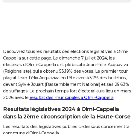
City break
Voyage de noces
Climat
Destinations
Voyage nature
Forum
+
PHOTO
GUIDES D'ACHAT
BONS PLANS
CARTE DE VOEUX
Découvrez tous les résultats des élections législatives à Olmi-
Carte Bonne année
Carte Pâques
Carte de Noël
Carte Saint-Valentin
Carte d'anniversaire
DICTIONNAIRE
Cappella sur cette page. Le dimanche 7 juillet 2024, les
électeurs d'Olmi-Cappella ont plébiscité Jean-Félix Acquaviva
Biographies
Expressions
Dictionnaire
Citations
Proverbes
PROGRAMME TV
(Régionaliste), qui a obtenu 53.19% des votes. Le premier tour
plaçait Jean-Félix Acquaviva en tête avec 43.7% des bulletins,
COPAINS D'AVANT
devant Sylvie Jouart (Rassemblement National) et ses 29.63%
de suffrages. Le prochain temps fort électoral aura lieu en mars
Se connecter
Collèges
Universités
Service militaire
S'inscrire
Lycées
Primaires
Entreprises
Avis de recherche
AVIS DE DÉCÈS
2026 avec le
résultat des municipales à Olmi-Cappella
.
FORUM
Résultats législatives 2024 à Olmi-Cappella
Lifestyle
Sport
Television
Cinema
Bricolage
Culture
Auto
Voyage
dans la 2ème circonscription de la Haute-Corse
Les résultats des législatives publiés ci-dessous concernent la
commune d'Olmi-Cappella.