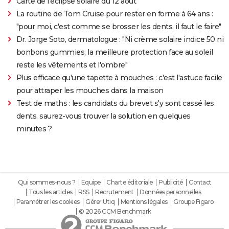
Carte de l'éclipse solaire du 12 août
La routine de Tom Cruise pour rester en forme à 64 ans :
"pour moi, c'est comme se brosser les dents, il faut le faire"
Dr. Jorge Soto, dermatologue : "Ni crème solaire indice 50 ni
bonbons gummies, la meilleure protection face au soleil
reste les vêtements et l'ombre"
Plus efficace qu'une tapette à mouches : c'est l'astuce facile
pour attraper les mouches dans la maison
Test de maths : les candidats du brevet s'y sont cassé les
dents, saurez-vous trouver la solution en quelques
minutes ?
Qui sommes-nous ?
Equipe
Charte éditoriale
Publicité
Contact
Tous les articles
RSS
Recrutement
Données personnelles
Paramétrer les cookies
Gérer Utiq
Mentions légales
Groupe Figaro
© 2026 CCM Benchmark