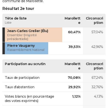
commune de Marollette.
Résultat 2e tour
Tête de liste
Marollett
Circonscri
Liste
e
ption
Jean-Carles Grelier (Élu)
60,47%
57,04%
Ensemble ! (Majorité
présidentielle)
Pierre Vaugarny
39,53%
42,96%
Rassemblement National
Participation au scrutin
Marollett
Circonscri
e
ption
Taux de participation
70,08%
67,24%
Taux d'abstention
29,92%
32,76%
Votes blancs (en pourcentage
1,12%
4,13%
des votes exprimés)