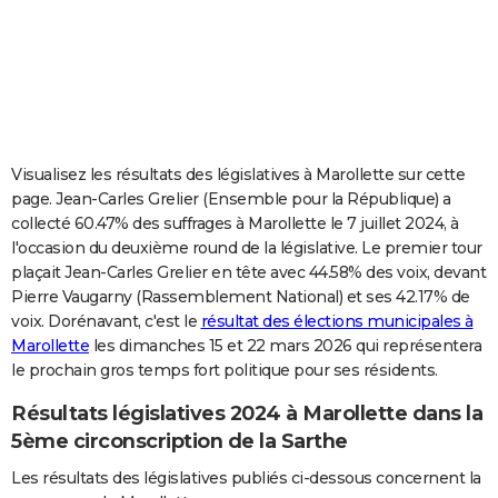
City break
Voyage de noces
Climat
Destinations
Voyage nature
Forum
+
PHOTO
GUIDES D'ACHAT
BONS PLANS
CARTE DE VOEUX
Visualisez les résultats des législatives à Marollette sur cette
page. Jean-Carles Grelier (Ensemble pour la République) a
Carte Bonne année
Carte Pâques
Carte de Noël
Carte Saint-Valentin
Carte d'anniversaire
DICTIONNAIRE
collecté 60.47% des suffrages à Marollette le 7 juillet 2024, à
l'occasion du deuxième round de la législative. Le premier tour
Biographies
Expressions
Dictionnaire
Citations
Proverbes
PROGRAMME TV
plaçait Jean-Carles Grelier en tête avec 44.58% des voix, devant
Pierre Vaugarny (Rassemblement National) et ses 42.17% de
COPAINS D'AVANT
voix. Dorénavant, c'est le
résultat des élections municipales à
Se connecter
Collèges
Universités
Service militaire
S'inscrire
Lycées
Primaires
Entreprises
Avis de recherche
AVIS DE DÉCÈS
Marollette
les dimanches 15 et 22 mars 2026 qui représentera
le prochain gros temps fort politique pour ses résidents.
FORUM
Résultats législatives 2024 à Marollette dans la
Lifestyle
Sport
Television
Cinema
Bricolage
Culture
Auto
Voyage
5ème circonscription de la Sarthe
Les résultats des législatives publiés ci-dessous concernent la