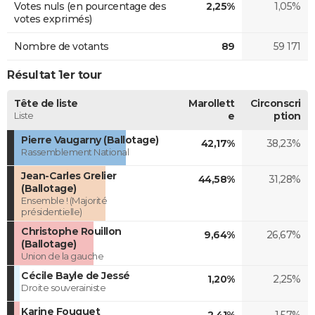
Votes nuls (en pourcentage des
2,25%
1,05%
votes exprimés)
Nombre de votants
89
59 171
Résultat 1er tour
Tête de liste
Marollett
Circonscri
Liste
e
ption
Pierre Vaugarny (Ballotage)
42,17%
38,23%
Rassemblement National
Jean-Carles Grelier
44,58%
31,28%
(Ballotage)
Ensemble ! (Majorité
présidentielle)
Christophe Rouillon
9,64%
26,67%
(Ballotage)
Union de la gauche
Cécile Bayle de Jessé
1,20%
2,25%
Droite souverainiste
Karine Fouquet
2,41%
1,57%