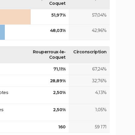
Coquet
51,97%
57,04%
48,03%
42,96%
Rouperroux-le-
Circonscription
Coquet
71,11%
67,24%
28,89%
32,76%
otes
2,50%
4,13%
es
2,50%
1,05%
160
59 171