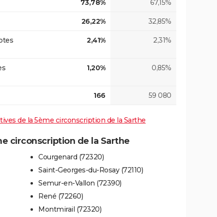
73,78%
67,15%
26,22%
32,85%
otes
2,41%
2,31%
es
1,20%
0,85%
166
59 080
atives de la 5ème circonscription de la Sarthe
 circonscription de la Sarthe
Courgenard (72320)
Saint-Georges-du-Rosay (72110)
Semur-en-Vallon (72390)
René (72260)
Montmirail (72320)