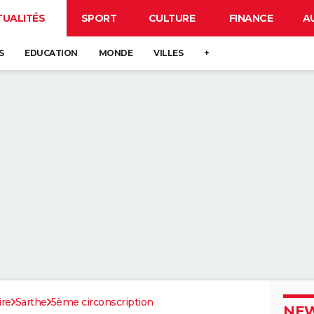
TUALITÉS
SPORT
CULTURE
FINANCE
A
S
EDUCATION
MONDE
VILLES
+
ire
Sarthe
5ème circonscription
NEW