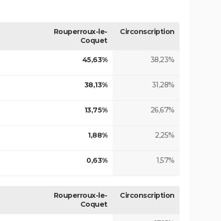
Rouperroux-le-
Circonscription
Coquet
45,63%
38,23%
38,13%
31,28%
13,75%
26,67%
1,88%
2,25%
0,63%
1,57%
Rouperroux-le-
Circonscription
Coquet