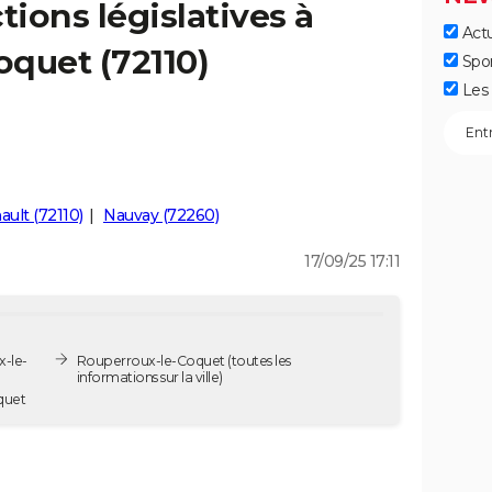
tions législatives à
Actu
quet (72110)
Spo
Les 
ault (72110)
Nauvay (72260)
17/09/25 17:11
x-le-
Rouperroux-le-Coquet
(toutes les
informations sur la ville)
-Coquet