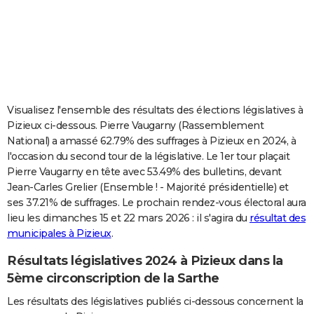
City break
Voyage de noces
Climat
Destinations
Voyage nature
Forum
+
PHOTO
GUIDES D'ACHAT
BONS PLANS
CARTE DE VOEUX
Visualisez l'ensemble des résultats des élections législatives à
Pizieux ci-dessous. Pierre Vaugarny (Rassemblement
Carte Bonne année
Carte Pâques
Carte de Noël
Carte Saint-Valentin
Carte d'anniversaire
DICTIONNAIRE
National) a amassé 62.79% des suffrages à Pizieux en 2024, à
l'occasion du second tour de la législative. Le 1er tour plaçait
Biographies
Expressions
Dictionnaire
Citations
Proverbes
PROGRAMME TV
Pierre Vaugarny en tête avec 53.49% des bulletins, devant
Jean-Carles Grelier (Ensemble ! - Majorité présidentielle) et
COPAINS D'AVANT
ses 37.21% de suffrages. Le prochain rendez-vous électoral aura
Se connecter
Collèges
Universités
Service militaire
S'inscrire
Lycées
Primaires
Entreprises
Avis de recherche
AVIS DE DÉCÈS
lieu les dimanches 15 et 22 mars 2026 : il s'agira du
résultat des
municipales à Pizieux
.
FORUM
Résultats législatives 2024 à Pizieux dans la
Lifestyle
Sport
Television
Cinema
Bricolage
Culture
Auto
Voyage
5ème circonscription de la Sarthe
Les résultats des législatives publiés ci-dessous concernent la