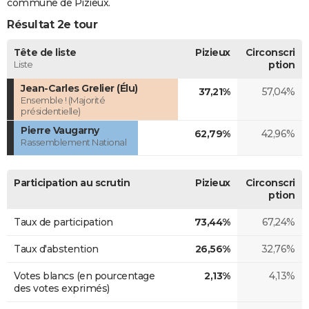
commune de Pizieux.
Résultat 2e tour
Tête de liste
Pizieux
Circonscri
Liste
ption
Jean-Carles Grelier (Élu)
37,21%
57,04%
Ensemble ! (Majorité
présidentielle)
Pierre Vaugarny
62,79%
42,96%
Rassemblement National
Participation au scrutin
Pizieux
Circonscri
ption
Taux de participation
73,44%
67,24%
Taux d'abstention
26,56%
32,76%
Votes blancs (en pourcentage
2,13%
4,13%
des votes exprimés)