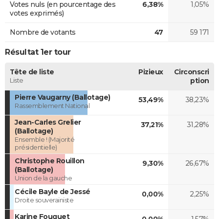
Votes nuls (en pourcentage des
6,38%
1,05%
votes exprimés)
Nombre de votants
47
59 171
Résultat 1er tour
Tête de liste
Pizieux
Circonscri
Liste
ption
Pierre Vaugarny (Ballotage)
53,49%
38,23%
Rassemblement National
Jean-Carles Grelier
37,21%
31,28%
(Ballotage)
Ensemble ! (Majorité
présidentielle)
Christophe Rouillon
9,30%
26,67%
(Ballotage)
Union de la gauche
Cécile Bayle de Jessé
0,00%
2,25%
Droite souverainiste
Karine Fouquet
0,00%
1,57%