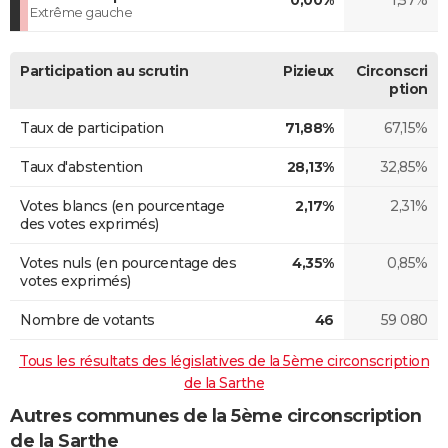
Extrême gauche
Participation au scrutin
Pizieux
Circonscri
ption
Taux de participation
71,88%
67,15%
Taux d'abstention
28,13%
32,85%
Votes blancs (en pourcentage
2,17%
2,31%
des votes exprimés)
Votes nuls (en pourcentage des
4,35%
0,85%
votes exprimés)
Nombre de votants
46
59 080
Tous les résultats des législatives de la 5ème circonscription
de la Sarthe
Autres communes de la 5ème circonscription
de la Sarthe