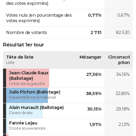
des votes exprimés)
Votes nuls (en pourcentage des
0,77%
0,67%
votes exprimés)
Nombre de votants
2 731
82 520
Résultat 1er tour
Tête de liste
Mésanger
Circonscri
Liste
ption
Jean-Claude Raux
27,36%
34,16%
(Ballotage)
Union de la gauche
Julio Pichon (Ballotage)
38,59%
32,85%
Rassemblement National
Alain Hunault (Ballotage)
30,15%
29,18%
Divers droite
Fannie Lejau
1,97%
2,12%
Droite souverainiste