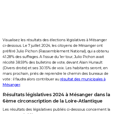
City break
Voyage de noces
Climat
Destinations
Voyage nature
Forum
+
PHOTO
GUIDES D'ACHAT
BONS PLANS
CARTE DE VOEUX
Visualisez les résultats des élections législatives à Mésanger
ci-dessous. Le 7 juillet 2024, les citoyens de Mésanger ont
Carte Bonne année
Carte Pâques
Carte de Noël
Carte Saint-Valentin
Carte d'anniversaire
DICTIONNAIRE
préféré Julio Pichon (Rassemblement National), qui a obtenu
41.28% des suffrages. A l'issue du 1er tour, Julio Pichon avait
Biographies
Expressions
Dictionnaire
Citations
Proverbes
PROGRAMME TV
récolté 38.59% des bulletins de vote, devant Alain Hunault
(Divers droite) et ses 30.15% de voix. Les habitants seront, en
COPAINS D'AVANT
mars prochain, priés de reprendre le chemin des bureaux de
Se connecter
Collèges
Universités
Service militaire
S'inscrire
Lycées
Primaires
Entreprises
Avis de recherche
AVIS DE DÉCÈS
vote : il faudra alors contribuer au
résultat des municipales à
Mésanger
.
FORUM
Résultats législatives 2024 à Mésanger dans la
Lifestyle
Sport
Television
Cinema
Bricolage
Culture
Auto
Voyage
6ème circonscription de la Loire-Atlantique
Les résultats des législatives publiés ci-dessous concernent la