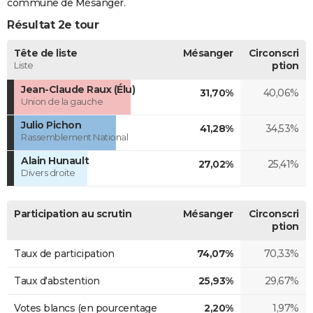
commune de Mésanger.
Résultat 2e tour
Tête de liste
Mésanger
Circonscri
Liste
ption
Jean-Claude Raux (Élu)
31,70%
40,06%
Union de la gauche
Julio Pichon
41,28%
34,53%
Rassemblement National
Alain Hunault
27,02%
25,41%
Divers droite
Participation au scrutin
Mésanger
Circonscri
ption
Taux de participation
74,07%
70,33%
Taux d'abstention
25,93%
29,67%
Votes blancs (en pourcentage
2,20%
1,97%