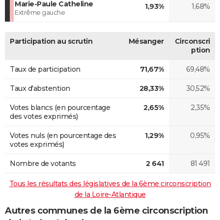
Marie-Paule Catheline
1,93%
1,68%
Extrême gauche
Participation au scrutin
Mésanger
Circonscri
ption
Taux de participation
71,67%
69,48%
Taux d'abstention
28,33%
30,52%
Votes blancs (en pourcentage
2,65%
2,35%
des votes exprimés)
Votes nuls (en pourcentage des
1,29%
0,95%
votes exprimés)
Nombre de votants
2 641
81 491
Tous les résultats des législatives de la 6ème circonscription
de la Loire-Atlantique
Autres communes de la 6ème circonscription