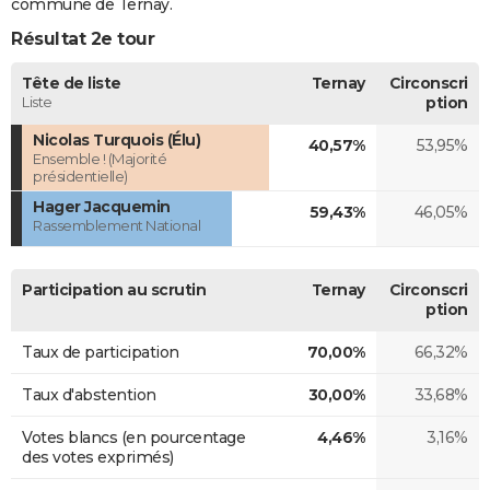
commune de Ternay.
Résultat 2e tour
Tête de liste
Ternay
Circonscri
Liste
ption
Nicolas Turquois (Élu)
40,57%
53,95%
Ensemble ! (Majorité
présidentielle)
Hager Jacquemin
59,43%
46,05%
Rassemblement National
Participation au scrutin
Ternay
Circonscri
ption
Taux de participation
70,00%
66,32%
Taux d'abstention
30,00%
33,68%
Votes blancs (en pourcentage
4,46%
3,16%
des votes exprimés)