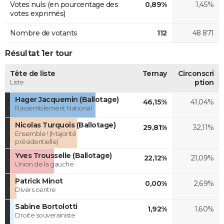
Votes nuls (en pourcentage des
0,89%
1,45%
votes exprimés)
Nombre de votants
112
48 871
Résultat 1er tour
Tête de liste
Ternay
Circonscri
Liste
ption
Hager Jacquemin (Ballotage)
46,15%
41,04%
Rassemblement National
Nicolas Turquois (Ballotage)
29,81%
32,11%
Ensemble ! (Majorité
présidentielle)
Yves Trousselle (Ballotage)
22,12%
21,09%
Union de la gauche
Patrick Minot
0,00%
2,69%
Divers centre
Sabine Bortolotti
1,92%
1,60%
Droite souverainiste