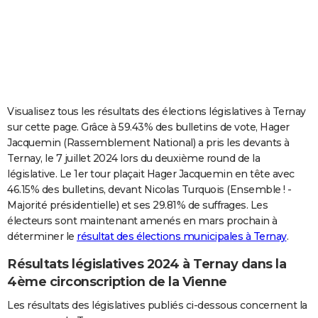
City break
Voyage de noces
Climat
Destinations
Voyage nature
Forum
+
PHOTO
GUIDES D'ACHAT
BONS PLANS
CARTE DE VOEUX
Visualisez tous les résultats des élections législatives à Ternay
sur cette page. Grâce à 59.43% des bulletins de vote, Hager
Carte Bonne année
Carte Pâques
Carte de Noël
Carte Saint-Valentin
Carte d'anniversaire
DICTIONNAIRE
Jacquemin (Rassemblement National) a pris les devants à
Ternay, le 7 juillet 2024 lors du deuxième round de la
Biographies
Expressions
Dictionnaire
Citations
Proverbes
PROGRAMME TV
législative. Le 1er tour plaçait Hager Jacquemin en tête avec
46.15% des bulletins, devant Nicolas Turquois (Ensemble ! -
COPAINS D'AVANT
Majorité présidentielle) et ses 29.81% de suffrages. Les
Se connecter
Collèges
Universités
Service militaire
S'inscrire
Lycées
Primaires
Entreprises
Avis de recherche
AVIS DE DÉCÈS
électeurs sont maintenant amenés en mars prochain à
déterminer le
résultat des élections municipales à Ternay
.
FORUM
Résultats législatives 2024 à Ternay dans la
Lifestyle
Sport
Television
Cinema
Bricolage
Culture
Auto
Voyage
4ème circonscription de la Vienne
Les résultats des législatives publiés ci-dessous concernent la