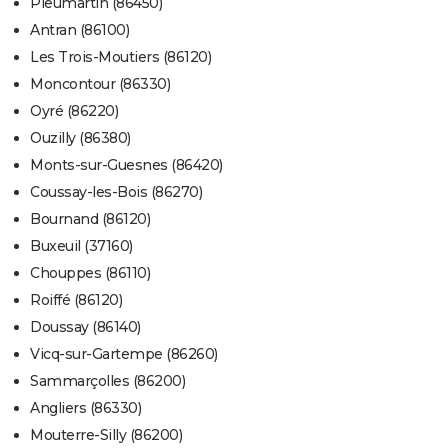
Pleumartin (86450)
Antran (86100)
Les Trois-Moutiers (86120)
Moncontour (86330)
Oyré (86220)
Ouzilly (86380)
Monts-sur-Guesnes (86420)
Coussay-les-Bois (86270)
Bournand (86120)
Buxeuil (37160)
Chouppes (86110)
Roiffé (86120)
Doussay (86140)
Vicq-sur-Gartempe (86260)
Sammarçolles (86200)
Angliers (86330)
Mouterre-Silly (86200)