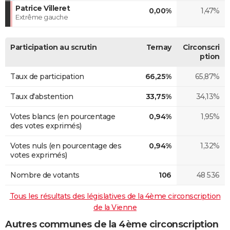
Patrice Villeret
0,00%
1,47%
Extrême gauche
Participation au scrutin
Ternay
Circonscri
ption
Taux de participation
66,25%
65,87%
Taux d'abstention
33,75%
34,13%
Votes blancs (en pourcentage
0,94%
1,95%
des votes exprimés)
Votes nuls (en pourcentage des
0,94%
1,32%
votes exprimés)
Nombre de votants
106
48 536
Tous les résultats des législatives de la 4ème circonscription
de la Vienne
Autres communes de la 4ème circonscription