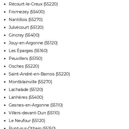
Récourt-le-Creux (55220)
Fromezey (55400)
Nantillois (55270)
Julvécourt (55120)
Gincrey (55400)
Jouy-en-Argonne (55120)
Les Éparges (55160)
Peuvillers (55150)
Osches (55220)
Saint-André-en-Barrois (55220)
Montblainville (55270)
Lachalade (55120)
Lanhères (55400)
Gesnes-en-Argonne (55110)
Villers-devant-Dun (55110)
Le Neufour (55120)
Rupt-sur-Othain (55150)