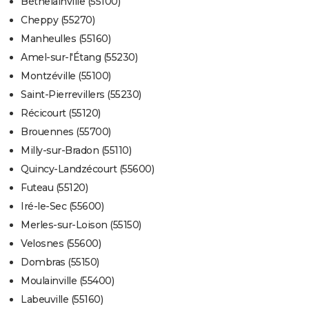
Béthelainville (55100)
Cheppy (55270)
Manheulles (55160)
Amel-sur-l'Étang (55230)
Montzéville (55100)
Saint-Pierrevillers (55230)
Récicourt (55120)
Brouennes (55700)
Milly-sur-Bradon (55110)
Quincy-Landzécourt (55600)
Futeau (55120)
Iré-le-Sec (55600)
Merles-sur-Loison (55150)
Velosnes (55600)
Dombras (55150)
Moulainville (55400)
Labeuville (55160)