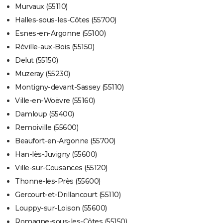
Murvaux (55110)
Halles-sous-les-Côtes (55700)
Esnes-en-Argonne (55100)
Réville-aux-Bois (55150)
Delut (55150)
Muzeray (55230)
Montigny-devant-Sassey (55110)
Ville-en-Woëvre (55160)
Damloup (55400)
Remoiville (55600)
Beaufort-en-Argonne (55700)
Han-lès-Juvigny (55600)
Ville-sur-Cousances (55120)
Thonne-les-Près (55600)
Gercourt-et-Drillancourt (55110)
Louppy-sur-Loison (55600)
Romagne-sous-les-Côtes (55150)