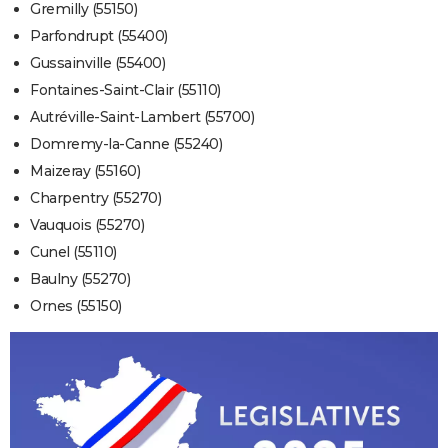
Gremilly (55150)
Parfondrupt (55400)
Gussainville (55400)
Fontaines-Saint-Clair (55110)
Autréville-Saint-Lambert (55700)
Domremy-la-Canne (55240)
Maizeray (55160)
Charpentry (55270)
Vauquois (55270)
Cunel (55110)
Baulny (55270)
Ornes (55150)