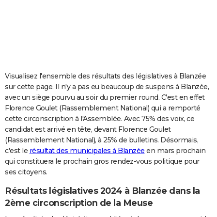
City break
Voyage de noces
Climat
Destinations
Voyage nature
Forum
+
PHOTO
GUIDES D'ACHAT
BONS PLANS
CARTE DE VOEUX
Visualisez l'ensemble des résultats des législatives à Blanzée
sur cette page. Il n'y a pas eu beaucoup de suspens à Blanzée,
Carte Bonne année
Carte Pâques
Carte de Noël
Carte Saint-Valentin
Carte d'anniversaire
DICTIONNAIRE
avec un siège pourvu au soir du premier round. C'est en effet
Florence Goulet (Rassemblement National) qui a remporté
Biographies
Expressions
Dictionnaire
Citations
Proverbes
PROGRAMME TV
cette circonscription à l'Assemblée. Avec 75% des voix, ce
candidat est arrivé en tête, devant Florence Goulet
COPAINS D'AVANT
(Rassemblement National), à 25% de bulletins. Désormais,
Se connecter
Collèges
Universités
Service militaire
S'inscrire
Lycées
Primaires
Entreprises
Avis de recherche
AVIS DE DÉCÈS
c'est le
résultat des municipales à Blanzée
en mars prochain
qui constituera le prochain gros rendez-vous politique pour
FORUM
ses citoyens.
Lifestyle
Sport
Television
Cinema
Bricolage
Culture
Auto
Voyage
Résultats législatives 2024 à Blanzée dans la
2ème circonscription de la Meuse