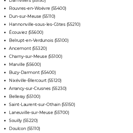
Damvillers (55150)
Rouvres-en-Woëvre (55400)
Dun-sur-Meuse (55110)
Hannonville-sous-les-Côtes (55210)
Écouviez (55600)
Belrupt-en-Verdunois (55100)
Ancemont (55320)
Charny-sur-Meuse (55100)
Marville (55600)
Buzy-Darmont (55400)
Nixéville-Blercourt (55120)
Arrancy-sur-Crusnes (55230)
Belleray (55100)
Saint-Laurent-sur-Othain (55150)
Laneuville-sur-Meuse (55700)
Souilly (55220)
Doulcon (55110)