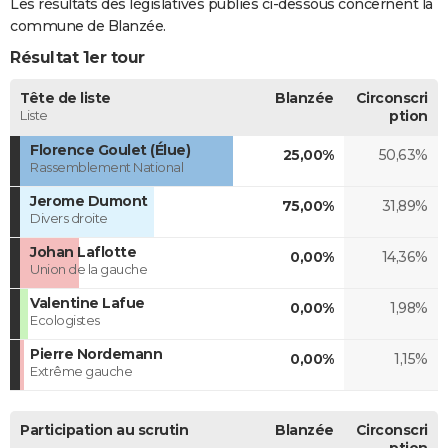
Les résultats des législatives publiés ci-dessous concernent la
commune de Blanzée.
Résultat 1er tour
Tête de liste
Blanzée
Circonscri
Liste
ption
Florence Goulet (Élue)
25,00%
50,63%
Rassemblement National
Jerome Dumont
75,00%
31,89%
Divers droite
Johan Laflotte
0,00%
14,36%
Union de la gauche
Valentine Lafue
0,00%
1,98%
Ecologistes
Pierre Nordemann
0,00%
1,15%
Extrême gauche
Participation au scrutin
Blanzée
Circonscri
ption