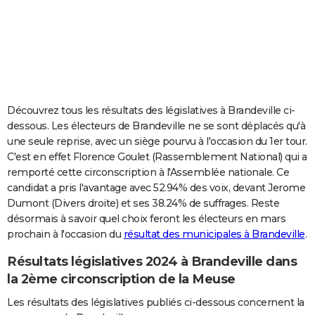
City break
Voyage de noces
Climat
Destinations
Voyage nature
Forum
+
PHOTO
GUIDES D'ACHAT
BONS PLANS
CARTE DE VOEUX
Découvrez tous les résultats des législatives à Brandeville ci-
dessous. Les électeurs de Brandeville ne se sont déplacés qu'à
Carte Bonne année
Carte Pâques
Carte de Noël
Carte Saint-Valentin
Carte d'anniversaire
DICTIONNAIRE
une seule reprise, avec un siège pourvu à l'occasion du 1er tour.
C'est en effet Florence Goulet (Rassemblement National) qui a
Biographies
Expressions
Dictionnaire
Citations
Proverbes
PROGRAMME TV
remporté cette circonscription à l'Assemblée nationale. Ce
candidat a pris l'avantage avec 52.94% des voix, devant Jerome
COPAINS D'AVANT
Dumont (Divers droite) et ses 38.24% de suffrages. Reste
Se connecter
Collèges
Universités
Service militaire
S'inscrire
Lycées
Primaires
Entreprises
Avis de recherche
AVIS DE DÉCÈS
désormais à savoir quel choix feront les électeurs en mars
prochain à l'occasion du
résultat des municipales à Brandeville
.
FORUM
Résultats législatives 2024 à Brandeville dans
Lifestyle
Sport
Television
Cinema
Bricolage
Culture
Auto
Voyage
la 2ème circonscription de la Meuse
Les résultats des législatives publiés ci-dessous concernent la