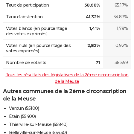
Taux de participation
58,68%
65,17%
Taux d'abstention
41,32%
34,83%
Votes blancs (en pourcentage
1,41%
1,79%
des votes exprimés)
Votes nuls (en pourcentage des
2,82%
0,92%
votes exprimés)
Nombre de votants
71
38 599
Tous les résultats des législatives de la 2ème circonscription
de la Meuse
Autres communes de la 2ème circonscription
de la Meuse
Verdun (55100)
Étain (55400)
Thierville-sur-Meuse (55840)
Belleville-sur-Meuse (55430)