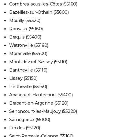
Combres-sous-les-Côtes (55160)
Bazeilles-sur-Othain (55600)
Mouilly (55320)
Ronvaux (55160)
Braquis (55400)
Watronville (55160)
Moranville (55400)
Mont-devant-Sassey (55110)
Bantheville (55110)
Lissey (55150)
Pintheville (55160)
Abaucourt-Hautecourt (55400)
Brabant-en-Argonne (55120)
Senoncourt-les-Maujouy (55220)
Samogneux (55100)
Froidos (55120)
Saint-Remy-la-Calonne (55160)