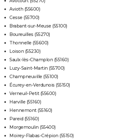
Avocourt (55270)
Avioth (55600)
Cesse (55700)
Brabant-sur-Meuse (55100)
Boureuilles (55270)
Thonnelle (55600)
Loison (55230)
Saulx-lès-Champlon (55160)
Luzy-Saint-Martin (55700)
Champneuville (55100)
Écurey-en-Verdunois (55150)
Verneuil-Petit (55600)
Harville (55160)
Hennemont (55160)
Pareid (55160)
Morgemoulin (55400)
Moirey-Flabas-Crépion (55150)