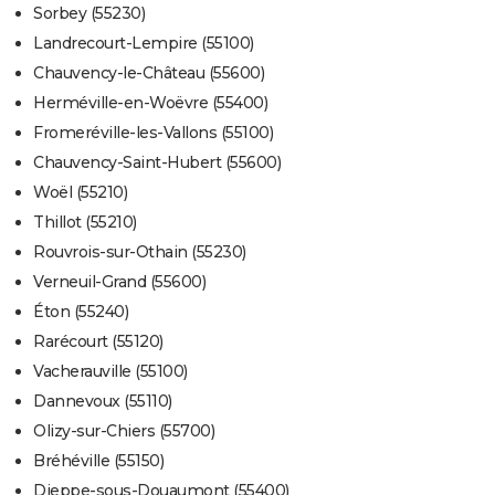
Sorbey (55230)
Landrecourt-Lempire (55100)
Chauvency-le-Château (55600)
Herméville-en-Woëvre (55400)
Fromeréville-les-Vallons (55100)
Chauvency-Saint-Hubert (55600)
Woël (55210)
Thillot (55210)
Rouvrois-sur-Othain (55230)
Verneuil-Grand (55600)
Éton (55240)
Rarécourt (55120)
Vacherauville (55100)
Dannevoux (55110)
Olizy-sur-Chiers (55700)
Bréhéville (55150)
Dieppe-sous-Douaumont (55400)