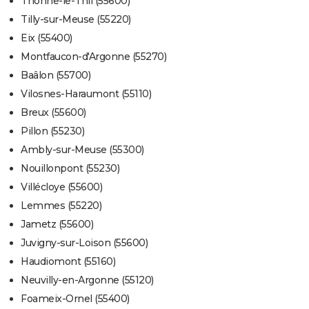
Thonne-le-Thil (55600)
Tilly-sur-Meuse (55220)
Eix (55400)
Montfaucon-d'Argonne (55270)
Baâlon (55700)
Vilosnes-Haraumont (55110)
Breux (55600)
Pillon (55230)
Ambly-sur-Meuse (55300)
Nouillonpont (55230)
Villécloye (55600)
Lemmes (55220)
Jametz (55600)
Juvigny-sur-Loison (55600)
Haudiomont (55160)
Neuvilly-en-Argonne (55120)
Foameix-Ornel (55400)