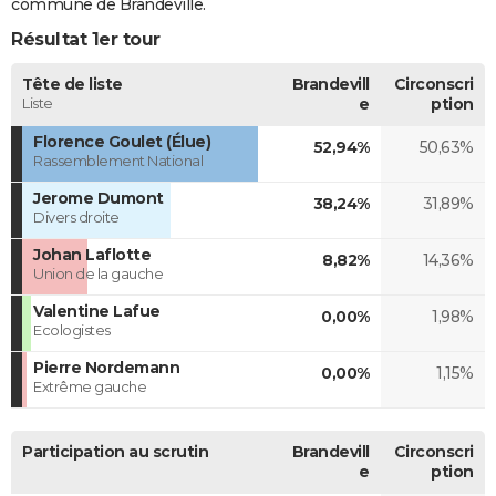
commune de Brandeville.
Résultat 1er tour
Tête de liste
Brandevill
Circonscri
Liste
e
ption
Florence Goulet (Élue)
52,94%
50,63%
Rassemblement National
Jerome Dumont
38,24%
31,89%
Divers droite
Johan Laflotte
8,82%
14,36%
Union de la gauche
Valentine Lafue
0,00%
1,98%
Ecologistes
Pierre Nordemann
0,00%
1,15%
Extrême gauche
Participation au scrutin
Brandevill
Circonscri
e
ption