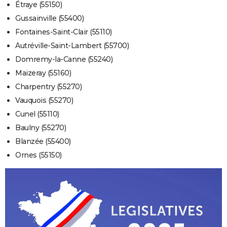
Étraye (55150)
Gussainville (55400)
Fontaines-Saint-Clair (55110)
Autréville-Saint-Lambert (55700)
Domremy-la-Canne (55240)
Maizeray (55160)
Charpentry (55270)
Vauquois (55270)
Cunel (55110)
Baulny (55270)
Blanzée (55400)
Ornes (55150)