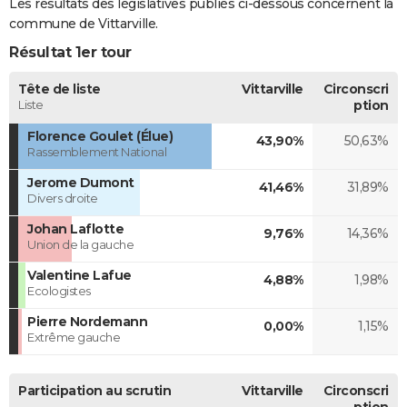
Les résultats des législatives publiés ci-dessous concernent la
commune de Vittarville.
Résultat 1er tour
Tête de liste
Vittarville
Circonscri
Liste
ption
Florence Goulet (Élue)
43,90%
50,63%
Rassemblement National
Jerome Dumont
41,46%
31,89%
Divers droite
Johan Laflotte
9,76%
14,36%
Union de la gauche
Valentine Lafue
4,88%
1,98%
Ecologistes
Pierre Nordemann
0,00%
1,15%
Extrême gauche
Participation au scrutin
Vittarville
Circonscri
ption