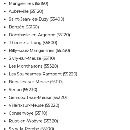
Mangiennes (55150)
Aubréville (55120)
Saint-Jean-lès-Buzy (55400)
Bonzée (55160)
Dombasle-en-Argonne (55120)
Thonne-la-Long (55600)
Billy-sous-Mangiennes (55230)
Sivry-sur-Meuse (55110)
Les Monthairons (55320)
Les Souhesmes-Rampont (55220)
Brieulles-sur-Meuse (55110)
Senon (55230)
Génicourt-sur-Meuse (55320)
Villers-sur-Meuse (55220)
Consenvoye (55110)
Rupt-en-Woëvre (55320)
Sivry-la-Perche (55100)