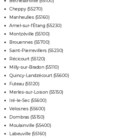
Béthelainville (55100)
Cheppy (55270)
Manheulles (55160)
Amel-sur-l'Étang (55230)
Montzéville (55100)
Brouennes (55700)
Saint-Pierrevillers (55230)
Récicourt (55120)
Milly-sur-Bradon (55110)
Quincy-Landzécourt (55600)
Futeau (55120)
Merles-sur-Loison (55150)
Iré-le-Sec (55600)
Velosnes (55600)
Dombras (55150)
Moulainville (55400)
Labeuville (55160)