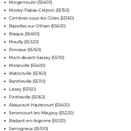
Morgemoulin (55400)
Moirey-Flabas-Crépion (55150)
Combres-sous-les-Côtes (55160)
Bazeilles-sur-Othain (55600)
Braquis (55400)
Mouilly (55320)
Ronvaux (55160)
Mont-devant-Sassey (55110)
Moranville (55400)
Watronville (55160)
Bantheville (55110)
Lissey (55150)
Pintheville (55160)
Abaucourt-Hautecourt (55400)
Senoncourt-les-Maujouy (55220)
Brabant-en-Argonne (55120)
Samogneux (55100)