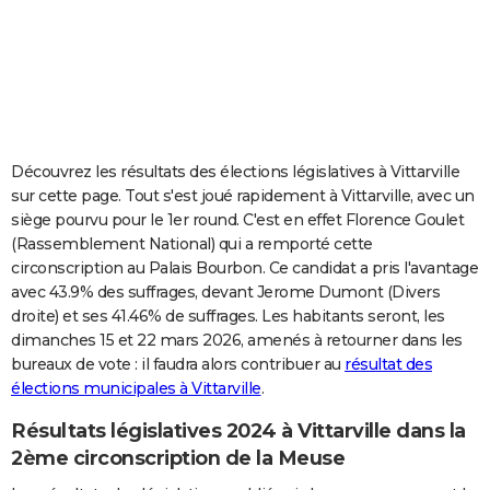
City break
Voyage de noces
Climat
Destinations
Voyage nature
Forum
+
PHOTO
GUIDES D'ACHAT
BONS PLANS
CARTE DE VOEUX
Découvrez les résultats des élections législatives à Vittarville
sur cette page. Tout s'est joué rapidement à Vittarville, avec un
Carte Bonne année
Carte Pâques
Carte de Noël
Carte Saint-Valentin
Carte d'anniversaire
DICTIONNAIRE
siège pourvu pour le 1er round. C'est en effet Florence Goulet
(Rassemblement National) qui a remporté cette
Biographies
Expressions
Dictionnaire
Citations
Proverbes
PROGRAMME TV
circonscription au Palais Bourbon. Ce candidat a pris l'avantage
avec 43.9% des suffrages, devant Jerome Dumont (Divers
COPAINS D'AVANT
droite) et ses 41.46% de suffrages. Les habitants seront, les
Se connecter
Collèges
Universités
Service militaire
S'inscrire
Lycées
Primaires
Entreprises
Avis de recherche
AVIS DE DÉCÈS
dimanches 15 et 22 mars 2026, amenés à retourner dans les
bureaux de vote : il faudra alors contribuer au
résultat des
FORUM
élections municipales à Vittarville
.
Lifestyle
Sport
Television
Cinema
Bricolage
Culture
Auto
Voyage
Résultats législatives 2024 à Vittarville dans la
2ème circonscription de la Meuse