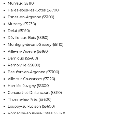
Murvaux (55110)
Halles-sous-les-Côtes (55700)
Esnes-en-Argonne (55100)
Muzeray (55230)
Delut (55150)
Réville-aux-Bois (55150)
Montigny-devant-Sassey (55110)
Ville-en-Woëvre (55160)
Damloup (55400)
Remoiville (55600)
Beaufort-en-Argonne (55700)
Ville-sur-Cousances (55120)
Han-lès-Juvigny (55600)
Gercourt-et-Drillancourt (55110)
Thonne-les-Près (55600)
Louppy-sur-Loison (55600)
Romagne-sous-les-Côtes (55150)