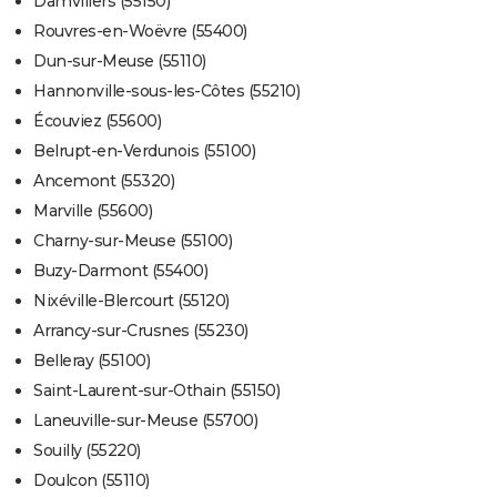
Damvillers (55150)
Rouvres-en-Woëvre (55400)
Dun-sur-Meuse (55110)
Hannonville-sous-les-Côtes (55210)
Écouviez (55600)
Belrupt-en-Verdunois (55100)
Ancemont (55320)
Marville (55600)
Charny-sur-Meuse (55100)
Buzy-Darmont (55400)
Nixéville-Blercourt (55120)
Arrancy-sur-Crusnes (55230)
Belleray (55100)
Saint-Laurent-sur-Othain (55150)
Laneuville-sur-Meuse (55700)
Souilly (55220)
Doulcon (55110)