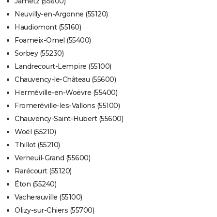
Jametz (55600)
Neuvilly-en-Argonne (55120)
Haudiomont (55160)
Foameix-Ornel (55400)
Sorbey (55230)
Landrecourt-Lempire (55100)
Chauvency-le-Château (55600)
Herméville-en-Woëvre (55400)
Fromeréville-les-Vallons (55100)
Chauvency-Saint-Hubert (55600)
Woël (55210)
Thillot (55210)
Verneuil-Grand (55600)
Rarécourt (55120)
Éton (55240)
Vacherauville (55100)
Olizy-sur-Chiers (55700)