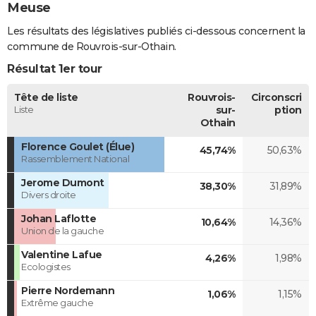
Meuse
Les résultats des législatives publiés ci-dessous concernent la
commune de Rouvrois-sur-Othain.
Résultat 1er tour
Tête de liste
Rouvrois-
Circonscri
Liste
sur-
ption
Othain
Florence Goulet (Élue)
45,74%
50,63%
Rassemblement National
Jerome Dumont
38,30%
31,89%
Divers droite
Johan Laflotte
10,64%
14,36%
Union de la gauche
Valentine Lafue
4,26%
1,98%
Ecologistes
Pierre Nordemann
1,06%
1,15%
Extrême gauche