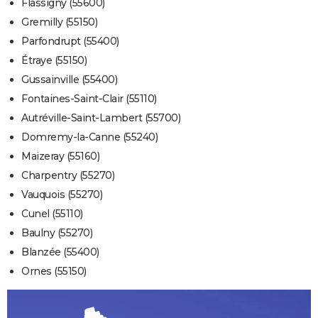
Flassigny (55600)
Gremilly (55150)
Parfondrupt (55400)
Étraye (55150)
Gussainville (55400)
Fontaines-Saint-Clair (55110)
Autréville-Saint-Lambert (55700)
Domremy-la-Canne (55240)
Maizeray (55160)
Charpentry (55270)
Vauquois (55270)
Cunel (55110)
Baulny (55270)
Blanzée (55400)
Ornes (55150)