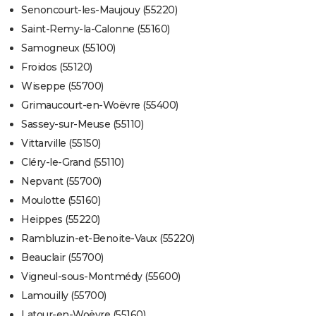
Senoncourt-les-Maujouy (55220)
Saint-Remy-la-Calonne (55160)
Samogneux (55100)
Froidos (55120)
Wiseppe (55700)
Grimaucourt-en-Woëvre (55400)
Sassey-sur-Meuse (55110)
Vittarville (55150)
Cléry-le-Grand (55110)
Nepvant (55700)
Moulotte (55160)
Heippes (55220)
Rambluzin-et-Benoite-Vaux (55220)
Beauclair (55700)
Vigneul-sous-Montmédy (55600)
Lamouilly (55700)
Latour-en-Woëvre (55160)