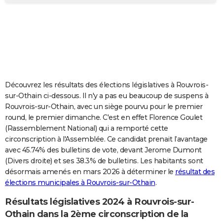
City break
Voyage de noces
Climat
Destinations
Voyage nature
Forum
+
PHOTO
GUIDES D'ACHAT
BONS PLANS
CARTE DE VOEUX
Découvrez les résultats des élections législatives à Rouvrois-
Carte Bonne année
Carte Pâques
Carte de Noël
Carte Saint-Valentin
Carte d'anniversaire
DICTIONNAIRE
sur-Othain ci-dessous. Il n'y a pas eu beaucoup de suspens à
Rouvrois-sur-Othain, avec un siège pourvu pour le premier
Biographies
Expressions
Dictionnaire
Citations
Proverbes
PROGRAMME TV
round, le premier dimanche. C'est en effet Florence Goulet
(Rassemblement National) qui a remporté cette
COPAINS D'AVANT
circonscription à l'Assemblée. Ce candidat prenait l’avantage
avec 45.74% des bulletins de vote, devant Jerome Dumont
Se connecter
Collèges
Universités
Service militaire
S'inscrire
Lycées
Primaires
Entreprises
Avis de recherche
AVIS DE DÉCÈS
(Divers droite) et ses 38.3% de bulletins. Les habitants sont
désormais amenés en mars 2026 à déterminer le
résultat des
FORUM
élections municipales à Rouvrois-sur-Othain
.
Lifestyle
Sport
Television
Cinema
Bricolage
Culture
Auto
Voyage
Résultats législatives 2024 à Rouvrois-sur-
Othain dans la 2ème circonscription de la