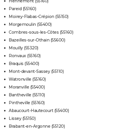
Hennemont (55160)
Pareid (55160)
Moirey-Flabas-Crépion (55150)
Morgemoulin (55400)
Combres-sous-les-Côtes (55160)
Bazeilles-sur-Othain (55600)
Mouilly (55320)
Ronvaux (55160)
Braquis (55400)
Mont-devant-Sassey (55110)
Watronville (55160)
Moranville (55400)
Bantheville (55110)
Pintheville (55160)
Abaucourt-Hautecourt (55400)
Lissey (55150)
Brabant-en-Argonne (55120)