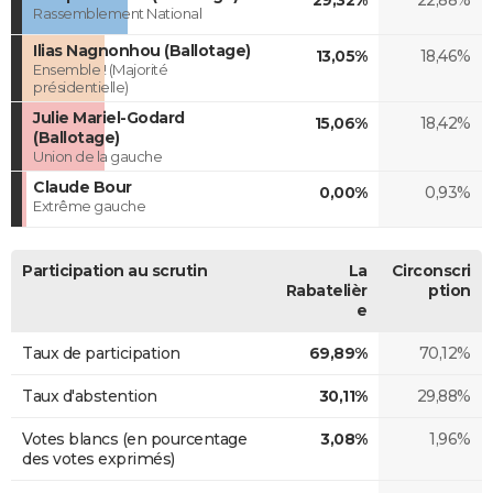
Rassemblement National
Ilias Nagnonhou (Ballotage)
13,05%
18,46%
Ensemble ! (Majorité
présidentielle)
Julie Mariel-Godard
15,06%
18,42%
(Ballotage)
Union de la gauche
Claude Bour
0,00%
0,93%
Extrême gauche
Participation au scrutin
La
Circonscri
Rabatelièr
ption
e
Taux de participation
69,89%
70,12%
Taux d'abstention
30,11%
29,88%
Votes blancs (en pourcentage
3,08%
1,96%
des votes exprimés)