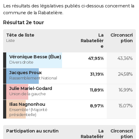
Les résultats des législatives publiés ci-dessous concernent la
commune de la Rabatelière.
Résultat 2e tour
Tête de liste
La
Circonscri
Liste
Rabatelièr
ption
e
Véronique Besse (Élue)
47,95%
43,36%
Divers droite
Jacques Proux
31,19%
24,58%
Rassemblement National
Julie Mariel-Godard
11,89%
16,99%
Union de la gauche
Ilias Nagnonhou
8,97%
15,07%
Ensemble ! (Majorité
présidentielle)
Participation au scrutin
La
Circonscri
Rabatelièr
ption