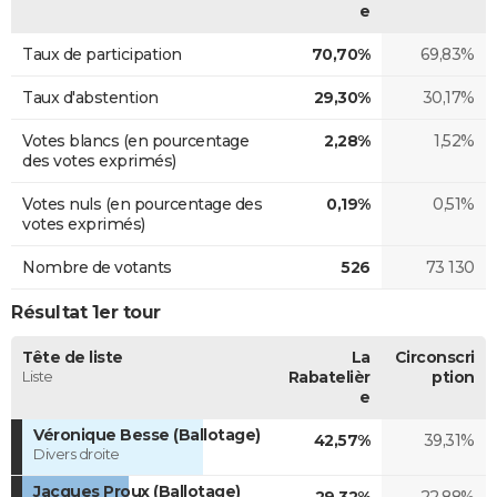
e
Taux de participation
70,70%
69,83%
Taux d'abstention
29,30%
30,17%
Votes blancs (en pourcentage
2,28%
1,52%
des votes exprimés)
Votes nuls (en pourcentage des
0,19%
0,51%
votes exprimés)
Nombre de votants
526
73 130
Résultat 1er tour
Tête de liste
La
Circonscri
Liste
Rabatelièr
ption
e
Véronique Besse (Ballotage)
42,57%
39,31%
Divers droite
Jacques Proux (Ballotage)
29,32%
22,88%