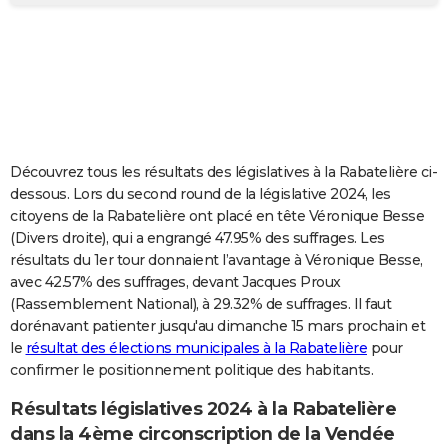
City break
Voyage de noces
Climat
Destinations
Voyage nature
Forum
+
PHOTO
GUIDES D'ACHAT
BONS PLANS
CARTE DE VOEUX
Découvrez tous les résultats des législatives à la Rabatelière ci-
Carte Bonne année
Carte Pâques
Carte de Noël
Carte Saint-Valentin
Carte d'anniversaire
DICTIONNAIRE
dessous. Lors du second round de la législative 2024, les
citoyens de la Rabatelière ont placé en tête Véronique Besse
Biographies
Expressions
Dictionnaire
Citations
Proverbes
PROGRAMME TV
(Divers droite), qui a engrangé 47.95% des suffrages. Les
résultats du 1er tour donnaient l’avantage à Véronique Besse,
COPAINS D'AVANT
avec 42.57% des suffrages, devant Jacques Proux
(Rassemblement National), à 29.32% de suffrages. Il faut
Se connecter
Collèges
Universités
Service militaire
S'inscrire
Lycées
Primaires
Entreprises
Avis de recherche
AVIS DE DÉCÈS
dorénavant patienter jusqu'au dimanche 15 mars prochain et
le
résultat des élections municipales à la Rabatelière
pour
FORUM
confirmer le positionnement politique des habitants.
Lifestyle
Sport
Television
Cinema
Bricolage
Culture
Auto
Voyage
Résultats législatives 2024 à la Rabatelière
dans la 4ème circonscription de la Vendée