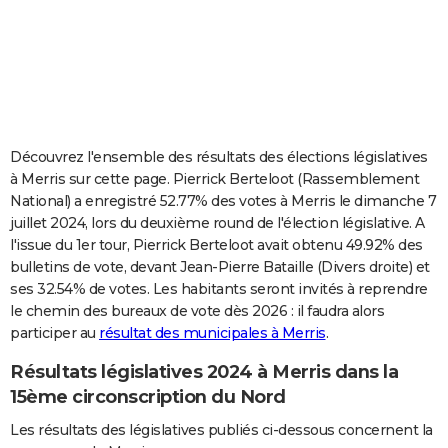
City break
Voyage de noces
Climat
Destinations
Voyage nature
Forum
+
PHOTO
GUIDES D'ACHAT
BONS PLANS
CARTE DE VOEUX
Découvrez l'ensemble des résultats des élections législatives
à Merris sur cette page. Pierrick Berteloot (Rassemblement
Carte Bonne année
Carte Pâques
Carte de Noël
Carte Saint-Valentin
Carte d'anniversaire
DICTIONNAIRE
National) a enregistré 52.77% des votes à Merris le dimanche 7
juillet 2024, lors du deuxième round de l'élection législative. A
Biographies
Expressions
Dictionnaire
Citations
Proverbes
PROGRAMME TV
l'issue du 1er tour, Pierrick Berteloot avait obtenu 49.92% des
bulletins de vote, devant Jean-Pierre Bataille (Divers droite) et
COPAINS D'AVANT
ses 32.54% de votes. Les habitants seront invités à reprendre
Se connecter
Collèges
Universités
Service militaire
S'inscrire
Lycées
Primaires
Entreprises
Avis de recherche
AVIS DE DÉCÈS
le chemin des bureaux de vote dès 2026 : il faudra alors
participer au
résultat des municipales à Merris
.
FORUM
Résultats législatives 2024 à Merris dans la
Lifestyle
Sport
Television
Cinema
Bricolage
Culture
Auto
Voyage
15ème circonscription du Nord
Les résultats des législatives publiés ci-dessous concernent la