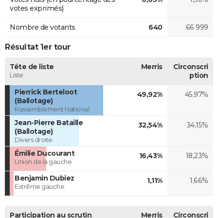
votes exprimés)
Nombre de votants
640
66 999
Résultat 1er tour
Tête de liste
Merris
Circonscri
Liste
ption
Pierrick Berteloot
49,92%
45,97%
(Ballotage)
Rassemblement National
Jean-Pierre Bataille
32,54%
34,15%
(Ballotage)
Divers droite
Émilie Ducourant
16,43%
18,23%
Union de la gauche
Benjamin Dubiez
1,11%
1,66%
Extrême gauche
Participation au scrutin
Merris
Circonscri