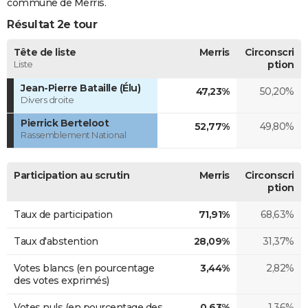
commune de Merris.
Résultat 2e tour
Tête de liste
Merris
Circonscri
Liste
ption
Jean-Pierre Bataille (Élu)
47,23%
50,20%
Divers droite
Pierrick Berteloot
52,77%
49,80%
Rassemblement National
Participation au scrutin
Merris
Circonscri
ption
Taux de participation
71,91%
68,63%
Taux d'abstention
28,09%
31,37%
Votes blancs (en pourcentage
3,44%
2,82%
des votes exprimés)
Votes nuls (en pourcentage des
0,63%
1,36%