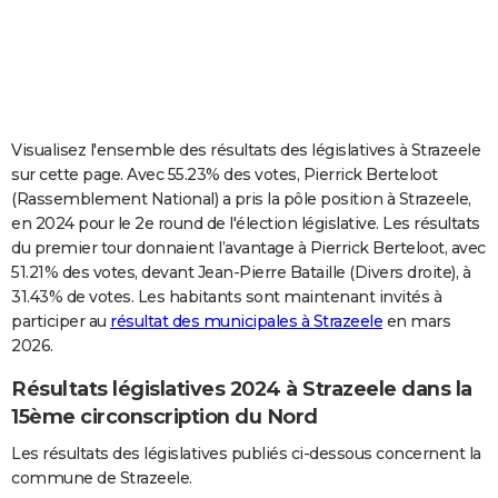
City break
Voyage de noces
Climat
Destinations
Voyage nature
Forum
+
PHOTO
GUIDES D'ACHAT
BONS PLANS
Visualisez l'ensemble des résultats des législatives à Strazeele
CARTE DE VOEUX
sur cette page. Avec 55.23% des votes, Pierrick Berteloot
(Rassemblement National) a pris la pôle position à Strazeele,
Carte Bonne année
Carte Pâques
Carte de Noël
Carte Saint-Valentin
Carte d'anniversaire
DICTIONNAIRE
en 2024 pour le 2e round de l'élection législative. Les résultats
du premier tour donnaient l’avantage à Pierrick Berteloot, avec
Biographies
Expressions
Dictionnaire
Citations
Proverbes
PROGRAMME TV
51.21% des votes, devant Jean-Pierre Bataille (Divers droite), à
31.43% de votes. Les habitants sont maintenant invités à
COPAINS D'AVANT
participer au
résultat des municipales à Strazeele
en mars
Se connecter
Collèges
Universités
Service militaire
S'inscrire
Lycées
Primaires
Entreprises
Avis de recherche
AVIS DE DÉCÈS
2026.
Résultats législatives 2024 à Strazeele dans la
FORUM
15ème circonscription du Nord
Lifestyle
Sport
Television
Cinema
Bricolage
Culture
Auto
Voyage
Les résultats des législatives publiés ci-dessous concernent la
commune de Strazeele.