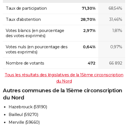
Taux de participation
71,30%
68,54%
Taux d'abstention
28,70%
31,46%
Votes blancs (en pourcentage
2,97%
1,81%
des votes exprimés)
Votes nuls (en pourcentage des
0,64%
0,97%
votes exprimés)
Nombre de votants
472
66 892
Tous les résultats des législatives de la 15ème circonscription
du Nord
Autres communes de la 15ème circonscription
du Nord
Hazebrouck (59190)
Bailleul (59270)
Merville (59660)