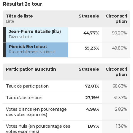
Résultat 2e tour
Tête de liste
Strazeele
Circonscri
Liste
ption
Jean-Pierre Bataille (Élu)
44,77%
50,20%
Divers droite
Pierrick Berteloot
55,23%
49,80%
Rassemblement National
Participation au scrutin
Strazeele
Circonscri
ption
Taux de participation
72,81%
68,63%
Taux d'abstention
27,19%
31,37%
Votes blancs (en pourcentage
4,98%
2,82%
des votes exprimés)
Votes nuls (en pourcentage des
1,87%
1,36%
votes exprimés)