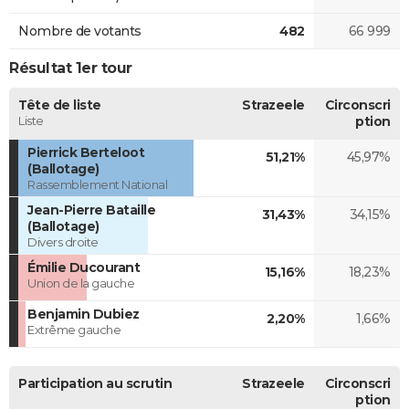
Nombre de votants
482
66 999
Résultat 1er tour
Tête de liste
Strazeele
Circonscri
Liste
ption
Pierrick Berteloot
51,21%
45,97%
(Ballotage)
Rassemblement National
Jean-Pierre Bataille
31,43%
34,15%
(Ballotage)
Divers droite
Émilie Ducourant
15,16%
18,23%
Union de la gauche
Benjamin Dubiez
2,20%
1,66%
Extrême gauche
Participation au scrutin
Strazeele
Circonscri
ption